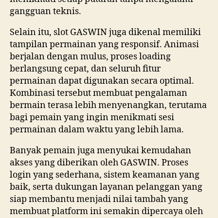
gangguan teknis.
Selain itu, slot GASWIN juga dikenal memiliki
tampilan permainan yang responsif. Animasi
berjalan dengan mulus, proses loading
berlangsung cepat, dan seluruh fitur
permainan dapat digunakan secara optimal.
Kombinasi tersebut membuat pengalaman
bermain terasa lebih menyenangkan, terutama
bagi pemain yang ingin menikmati sesi
permainan dalam waktu yang lebih lama.
Banyak pemain juga menyukai kemudahan
akses yang diberikan oleh GASWIN. Proses
login yang sederhana, sistem keamanan yang
baik, serta dukungan layanan pelanggan yang
siap membantu menjadi nilai tambah yang
membuat platform ini semakin dipercaya oleh