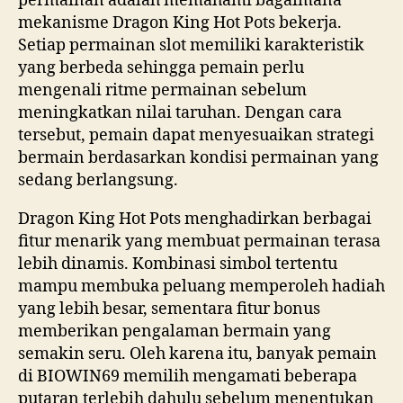
permainan adalah memahami bagaimana
mekanisme Dragon King Hot Pots bekerja.
Setiap permainan slot memiliki karakteristik
yang berbeda sehingga pemain perlu
mengenali ritme permainan sebelum
meningkatkan nilai taruhan. Dengan cara
tersebut, pemain dapat menyesuaikan strategi
bermain berdasarkan kondisi permainan yang
sedang berlangsung.
Dragon King Hot Pots menghadirkan berbagai
fitur menarik yang membuat permainan terasa
lebih dinamis. Kombinasi simbol tertentu
mampu membuka peluang memperoleh hadiah
yang lebih besar, sementara fitur bonus
memberikan pengalaman bermain yang
semakin seru. Oleh karena itu, banyak pemain
di BIOWIN69 memilih mengamati beberapa
putaran terlebih dahulu sebelum menentukan