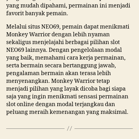
yang mudah dipahami, permainan ini menjadi
favorit banyak pemain.
Melalui situs NEO69, pemain dapat menikmati
Monkey Warrior dengan lebih nyaman
sekaligus menjelajahi berbagai pilihan slot
NEO69 lainnya. Dengan pengelolaan modal
yang baik, memahami cara kerja permainan,
serta bermain secara bertanggung jawab,
pengalaman bermain akan terasa lebih
menyenangkan. Monkey Warrior tetap
menjadi pilihan yang layak dicoba bagi siapa
saja yang ingin menikmati sensasi permainan
slot online dengan modal terjangkau dan
peluang meraih kemenangan yang maksimal.