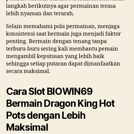
langkah berikutnya agar permainan terasa
lebih nyaman dan terarah.
Selain memahami pola permainan, menjaga
konsistensi saat bermain juga menjadi faktor
penting. Bermain dengan tenang tanpa
terburu-buru sering kali membantu pemain
mengambil keputusan yang lebih baik
sehingga setiap putaran dapat dimanfaatkan
secara maksimal.
Cara Slot BIOWIN69
Bermain Dragon King Hot
Pots dengan Lebih
Maksimal