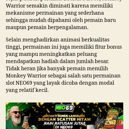
Warrior semakin diminati karena memiliki
mekanisme permainan yang sederhana
sehingga mudah dipahami oleh pemain baru
maupun pemain berpengalaman.
Selain menghadirkan animasi berkualitas
tinggi, permainan ini juga memiliki fitur bonus
yang mampu meningkatkan peluang
mendapatkan hadiah dalam jumlah besar.
Tidak heran jika banyak pemain memilih
Monkey Warrior sebagai salah satu permainan
slot NEO69 yang layak dicoba dengan modal
yang relatif kecil.