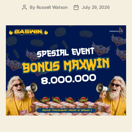
By
Russell Watson
July 29, 2026
Post
Post
author
date