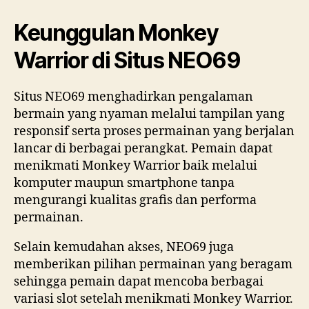
Keunggulan Monkey
Warrior di Situs NEO69
Situs NEO69 menghadirkan pengalaman
bermain yang nyaman melalui tampilan yang
responsif serta proses permainan yang berjalan
lancar di berbagai perangkat. Pemain dapat
menikmati Monkey Warrior baik melalui
komputer maupun smartphone tanpa
mengurangi kualitas grafis dan performa
permainan.
Selain kemudahan akses, NEO69 juga
memberikan pilihan permainan yang beragam
sehingga pemain dapat mencoba berbagai
variasi slot setelah menikmati Monkey Warrior.