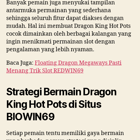
Banyak pemain juga menyukai tampilan
antarmuka permainan yang sederhana
sehingga seluruh fitur dapat diakses dengan
mudah. Hal ini membuat Dragon King Hot Pots
cocok dimainkan oleh berbagai kalangan yang
ingin menikmati permainan slot dengan
pengalaman yang lebih nyaman.
Baca Juga:
Floating Dragon Megaways Pasti
Menang Trik Slot REDWIN69
Strategi Bermain Dragon
King Hot Pots di Situs
BIOWIN69
Setiap pemain tentu memiliki gaya bermain