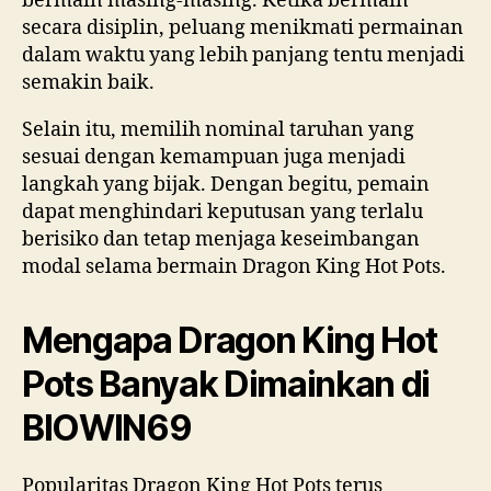
bermain masing-masing. Ketika bermain
secara disiplin, peluang menikmati permainan
dalam waktu yang lebih panjang tentu menjadi
semakin baik.
Selain itu, memilih nominal taruhan yang
sesuai dengan kemampuan juga menjadi
langkah yang bijak. Dengan begitu, pemain
dapat menghindari keputusan yang terlalu
berisiko dan tetap menjaga keseimbangan
modal selama bermain Dragon King Hot Pots.
Mengapa Dragon King Hot
Pots Banyak Dimainkan di
BIOWIN69
Popularitas Dragon King Hot Pots terus