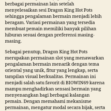
berbagai permainan lain setelah
menyelesaikan sesi Dragon King Hot Pots
sehingga pengalaman bermain menjadi lebih
beragam. Variasi permainan yang tersedia
membuat pemain memiliki banyak pilihan
hiburan sesuai dengan preferensi masing-
masing.
Sebagai penutup, Dragon King Hot Pots
merupakan permainan slot yang menawarkan
pengalaman bermain menarik dengan tema
oriental yang unik, fitur yang lengkap, serta
tampilan visual berkualitas. Permainan ini
menjadi salah satu favorit di BIOWIN69 karena
mampu menghadirkan sensasi bermain yang
menyenangkan bagi berbagai kalangan
pemain. Dengan memahami mekanisme
permainan, mengatur modal secara bijak, serta