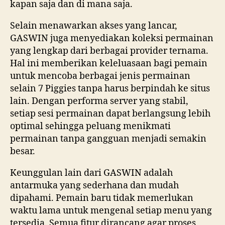
kapan saja dan di mana saja.
Selain menawarkan akses yang lancar,
GASWIN juga menyediakan koleksi permainan
yang lengkap dari berbagai provider ternama.
Hal ini memberikan keleluasaan bagi pemain
untuk mencoba berbagai jenis permainan
selain 7 Piggies tanpa harus berpindah ke situs
lain. Dengan performa server yang stabil,
setiap sesi permainan dapat berlangsung lebih
optimal sehingga peluang menikmati
permainan tanpa gangguan menjadi semakin
besar.
Keunggulan lain dari GASWIN adalah
antarmuka yang sederhana dan mudah
dipahami. Pemain baru tidak memerlukan
waktu lama untuk mengenal setiap menu yang
tersedia. Semua fitur dirancang agar proses