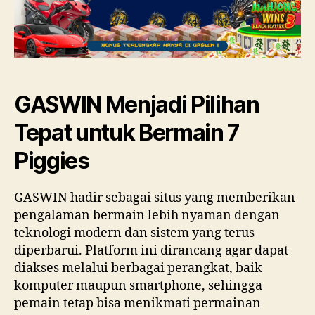
GASWIN Menjadi Pilihan
Tepat untuk Bermain 7
Piggies
GASWIN hadir sebagai situs yang memberikan
pengalaman bermain lebih nyaman dengan
teknologi modern dan sistem yang terus
diperbarui. Platform ini dirancang agar dapat
diakses melalui berbagai perangkat, baik
komputer maupun smartphone, sehingga
pemain tetap bisa menikmati permainan