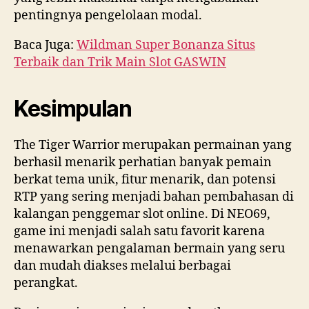
pentingnya pengelolaan modal.
Baca Juga:
Wildman Super Bonanza Situs
Terbaik dan Trik Main Slot GASWIN
Kesimpulan
The Tiger Warrior merupakan permainan yang
berhasil menarik perhatian banyak pemain
berkat tema unik, fitur menarik, dan potensi
RTP yang sering menjadi bahan pembahasan di
kalangan penggemar slot online. Di NEO69,
game ini menjadi salah satu favorit karena
menawarkan pengalaman bermain yang seru
dan mudah diakses melalui berbagai
perangkat.