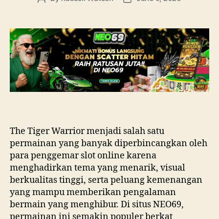
author
date
The Tiger Warrior menjadi salah satu
permainan yang banyak diperbincangkan oleh
para penggemar slot online karena
menghadirkan tema yang menarik, visual
berkualitas tinggi, serta peluang kemenangan
yang mampu memberikan pengalaman
bermain yang menghibur. Di situs NEO69,
permainan ini semakin populer berkat