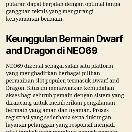
putaran dapat berjalan dengan optimal tanpa
gangguan teknis yang mengurangi
kenyamanan bermain.
Keunggulan Bermain Dwarf
and Dragon di NEO69
NEO69 dikenal sebagai salah satu platform
yang menghadirkan berbagai pilihan
permainan slot populer, termasuk Dwarf and
Dragon. Situs ini menawarkan kemudahan
akses bagi seluruh pemain dengan sistem yang
dirancang untuk memberikan pengalaman
bermain yang aman dan nyaman. Proses
registrasi yang sederhana serta dukungan
layanan pelanggan yang responsif menjadi