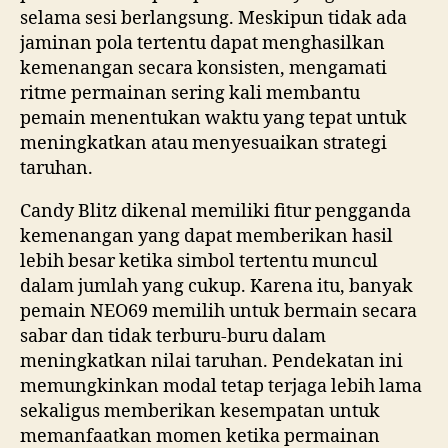
selama sesi berlangsung. Meskipun tidak ada
jaminan pola tertentu dapat menghasilkan
kemenangan secara konsisten, mengamati
ritme permainan sering kali membantu
pemain menentukan waktu yang tepat untuk
meningkatkan atau menyesuaikan strategi
taruhan.
Candy Blitz dikenal memiliki fitur pengganda
kemenangan yang dapat memberikan hasil
lebih besar ketika simbol tertentu muncul
dalam jumlah yang cukup. Karena itu, banyak
pemain NEO69 memilih untuk bermain secara
sabar dan tidak terburu-buru dalam
meningkatkan nilai taruhan. Pendekatan ini
memungkinkan modal tetap terjaga lebih lama
sekaligus memberikan kesempatan untuk
memanfaatkan momen ketika permainan