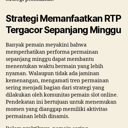
Strategi Memanfaatkan RTP
Tergacor Sepanjang Minggu
Banyak pemain meyakini bahwa
memperhatikan performa permainan
sepanjang minggu dapat membantu
menentukan waktu bermain yang lebih
nyaman. Walaupun tidak ada jaminan
kemenangan, mengamati tren permainan
sering menjadi bagian dari strategi yang
dilakukan oleh komunitas pemain slot online.
Pendekatan ini bertujuan untuk menemukan
momen yang dianggap memiliki aktivitas
permainan lebih dinamis.