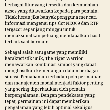
berbagai fitur yang tersedia dan kemudahan
akses yang ditawarkan kepada para pemain.
Tidak heran jika banyak pengguna mencari
informasi mengenai tips slot NEO69 dan RTP
tergacor sepanjang minggu untuk
memaksimalkan peluang mendapatkan hasil
terbaik saat bermain.
Sebagai salah satu game yang memiliki
karakteristik unik, The Tiger Warrior
menawarkan kombinasi simbol yang dapat
menghasilkan kemenangan dalam berbagai
situasi. Pemahaman terhadap pola permainan
dan manajemen modal menjadi faktor penting
yang sering diperhatikan oleh pemain
berpengalaman. Dengan pendekatan yang
tepat, permainan ini dapat memberikan
pengalaman yang lebih optimal sekaligus