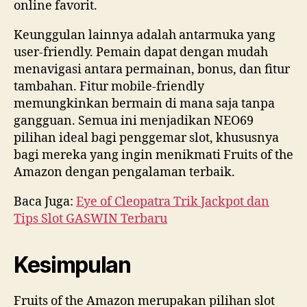
online favorit.
Keunggulan lainnya adalah antarmuka yang
user-friendly. Pemain dapat dengan mudah
menavigasi antara permainan, bonus, dan fitur
tambahan. Fitur mobile-friendly
memungkinkan bermain di mana saja tanpa
gangguan. Semua ini menjadikan NEO69
pilihan ideal bagi penggemar slot, khususnya
bagi mereka yang ingin menikmati Fruits of the
Amazon dengan pengalaman terbaik.
Baca Juga:
Eye of Cleopatra Trik Jackpot dan
Tips Slot GASWIN Terbaru
Kesimpulan
Fruits of the Amazon merupakan pilihan slot