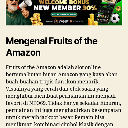
Mengenal Fruits of the
Amazon
Fruits of the Amazon adalah slot online
bertema hutan hujan Amazon yang kaya akan
buah-buahan tropis dan ikon menarik.
Visualnya yang cerah dan efek suara yang
menghibur membuat permainan ini menjadi
favorit di NEO69. Tidak hanya sekadar hiburan,
permainan ini juga menghadirkan kesempatan
untuk meraih jackpot besar. Pemain bisa
menikmati kombinasi simbol klasik dengan