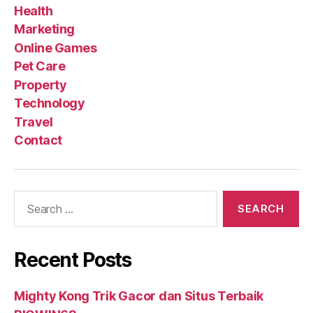
Health
Marketing
Online Games
Pet Care
Property
Technology
Travel
Contact
Search
for:
Recent Posts
Mighty Kong Trik Gacor dan Situs Terbaik