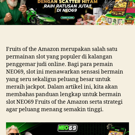
Fruits of the Amazon merupakan salah satu
permainan slot yang populer di kalangan
penggemar judi online. Bagi para pemain
NEO69, slot ini menawarkan sensasi bermain
yang seru sekaligus peluang besar untuk
meraih jackpot. Dalam artikel ini, kita akan
membahas panduan lengkap untuk bermain
slot NEO69 Fruits of the Amazon serta strategi
agar peluang menang semakin tinggi.