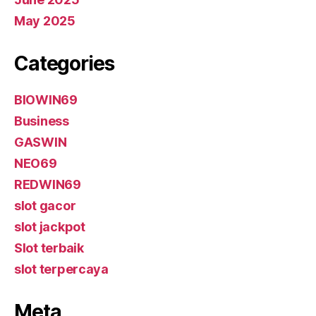
May 2025
Categories
BIOWIN69
Business
GASWIN
NEO69
REDWIN69
slot gacor
slot jackpot
Slot terbaik
slot terpercaya
Meta