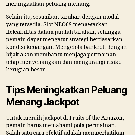
meningkatkan peluang menang.
Selain itu, sesuaikan taruhan dengan modal
yang tersedia. Slot NEO69 menawarkan
fleksibilitas dalam jumlah taruhan, sehingga
pemain dapat mengatur strategi berdasarkan
kondisi keuangan. Mengelola bankroll dengan
bijak akan membantu menjaga permainan
tetap menyenangkan dan mengurangi risiko
kerugian besar.
Tips Meningkatkan Peluang
Menang Jackpot
Untuk meraih jackpot di Fruits of the Amazon,
pemain harus memahami pola permainan.
Salah satu cara efektif adalah memperhatikan