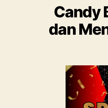
Candy B
dan Men