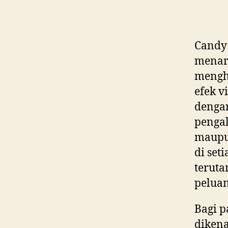
Candy 
menari
mengh
efek v
denga
penga
maupu
di set
teruta
peluan
Bagi p
dikena