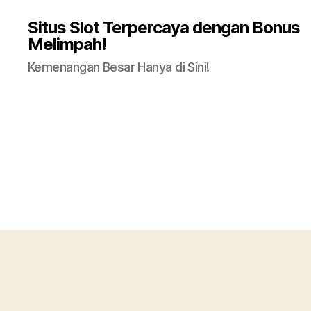
Situs Slot Terpercaya dengan Bonus
Melimpah!
Kemenangan Besar Hanya di Sini!