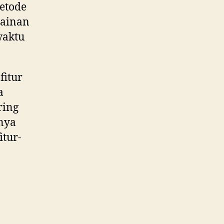
etode
ainan
waktu
fitur
a
ring
nya
tur-