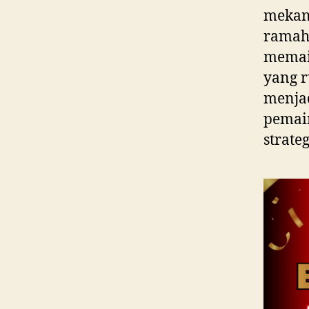
mekan
ramah
memai
yang r
menjad
pemain
strateg