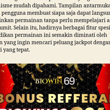
isme mudah dipahami. Tampilan antarmuka
 pengguna membuat siapa saja dapat langsu
nkan permainan tanpa perlu mempelajari a
umit. Selain itu, hadirnya berbagai fitur spes
ikan permainan ini semakin diminati oleh
 yang ingin mencari peluang jackpot denga
i yang tepat.