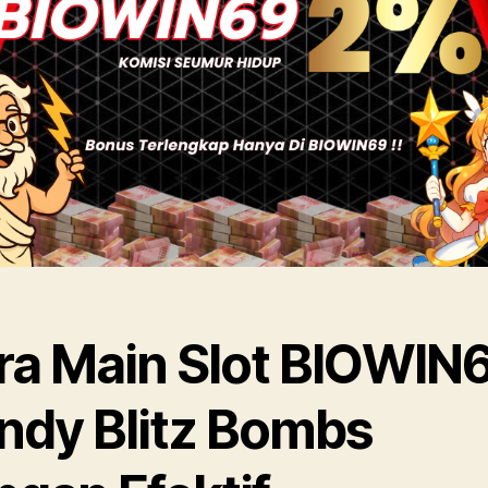
ra Main Slot BIOWIN
ndy Blitz Bombs