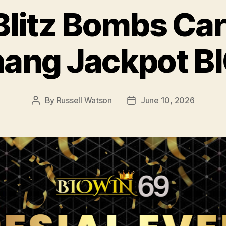
litz Bombs Ca
ang Jackpot 
By
Russell Watson
June 10, 2026
Post
Post
author
date