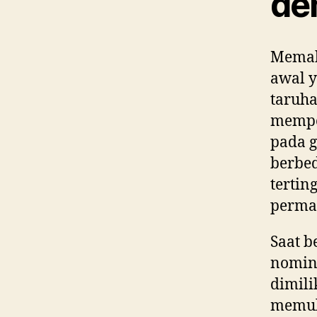
de
Memah
awal y
taruha
mempe
pada g
berbed
tertin
permai
Saat 
nomin
dimil
memula