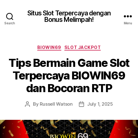
Situs Slot Terpercaya dengan
Bonus Melimpah!
Search
Menu
Categories
BIOWIN69
SLOT JACKPOT
Tips Bermain Game Slot
Terpercaya BIOWIN69
dan Bocoran RTP
By
Russell Watson
July 1, 2025
Post
Post
author
date