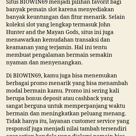
Situs BIOWIN69 menjadi pilihan favorit bagi
banyak pemain slot karena menyediakan
banyak keuntungan dan fitur menarik. Selain
koleksi slot yang lengkap termasuk John
Hunter and the Mayan Gods, situs ini juga
menawarkan kemudahan transaksi dan
keamanan yang terjamin. Hal ini tentu
membuat pengalaman bermain semakin
nyaman dan menyenangkan.
Di BIOWIN69, kamu juga bisa menemukan
berbagai promo menarik yang bisa menambah
modal bermain kamu. Promo ini sering kali
berupa bonus deposit atau cashback yang
sangat berguna untuk memperpanjang waktu
bermain dan meningkatkan peluang menang.
Tidak hanya itu, layanan customer service yang
responsif juga menjadi nilai tambah tersendiri