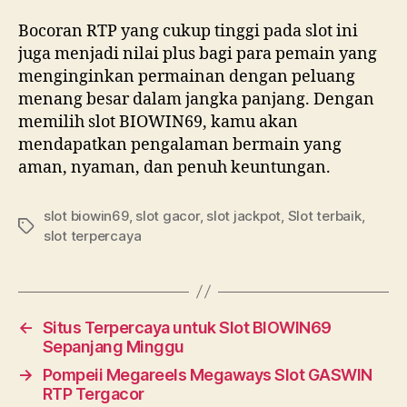
Bocoran RTP yang cukup tinggi pada slot ini
juga menjadi nilai plus bagi para pemain yang
menginginkan permainan dengan peluang
menang besar dalam jangka panjang. Dengan
memilih slot BIOWIN69, kamu akan
mendapatkan pengalaman bermain yang
aman, nyaman, dan penuh keuntungan.
slot biowin69
,
slot gacor
,
slot jackpot
,
Slot terbaik
,
Tags
slot terpercaya
←
Situs Terpercaya untuk Slot BIOWIN69
Sepanjang Minggu
→
Pompeii Megareels Megaways Slot GASWIN
RTP Tergacor