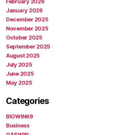
February 2026
January 2026
December 2025
November 2025
October 2025
September 2025
August 2025
July 2025
June 2025
May 2025
Categories
BIOWIN69
Business
GASWIN