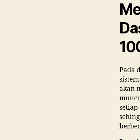
Me
Das
10
Pada d
sistem
akan 
muncul
setiap
sehing
berbed