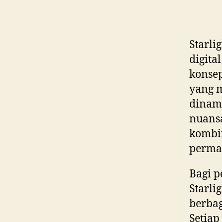
Starli
digita
konsep
yang 
dinami
nuansa
kombin
perma
Bagi 
Starli
berbag
Setiap