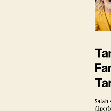
Ta
Fa
Tar
Salah 
diperb