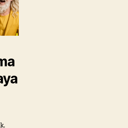
ema
aya
k.