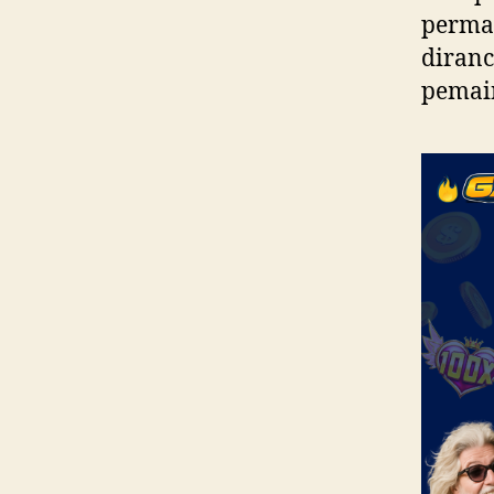
permai
diran
pemai