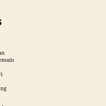
s
an
Pemain
ri
ang