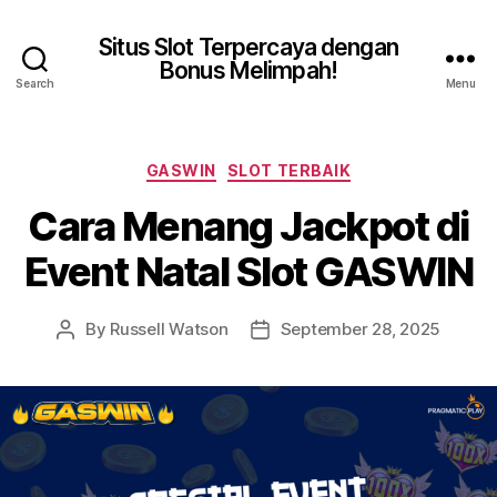
Situs Slot Terpercaya dengan
Bonus Melimpah!
Search
Menu
Categories
GASWIN
SLOT TERBAIK
Cara Menang Jackpot di
Event Natal Slot GASWIN
By
Russell Watson
September 28, 2025
Post
Post
author
date