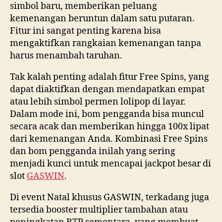
simbol baru, memberikan peluang
kemenangan beruntun dalam satu putaran.
Fitur ini sangat penting karena bisa
mengaktifkan rangkaian kemenangan tanpa
harus menambah taruhan.
Tak kalah penting adalah fitur Free Spins, yang
dapat diaktifkan dengan mendapatkan empat
atau lebih simbol permen lolipop di layar.
Dalam mode ini, bom pengganda bisa muncul
secara acak dan memberikan hingga 100x lipat
dari kemenangan Anda. Kombinasi Free Spins
dan bom pengganda inilah yang sering
menjadi kunci untuk mencapai jackpot besar di
slot
GASWIN
.
Di event Natal khusus GASWIN, terkadang juga
tersedia booster multiplier tambahan atau