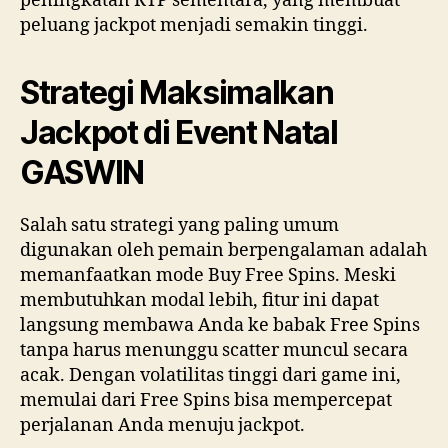
peningkatan RTP sementara, yang membuat
peluang jackpot menjadi semakin tinggi.
Strategi Maksimalkan
Jackpot di Event Natal
GASWIN
Salah satu strategi yang paling umum
digunakan oleh pemain berpengalaman adalah
memanfaatkan mode Buy Free Spins. Meski
membutuhkan modal lebih, fitur ini dapat
langsung membawa Anda ke babak Free Spins
tanpa harus menunggu scatter muncul secara
acak. Dengan volatilitas tinggi dari game ini,
memulai dari Free Spins bisa mempercepat
perjalanan Anda menuju jackpot.