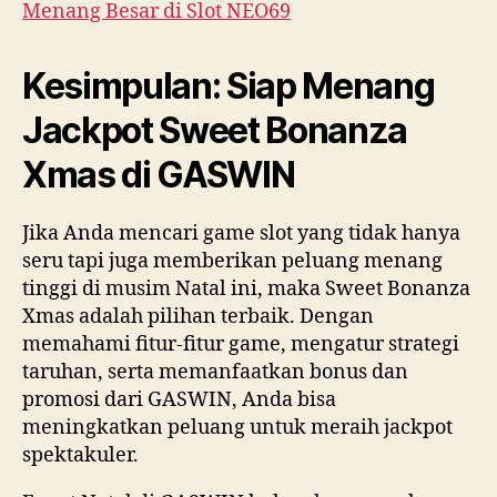
Menang Besar di Slot NEO69
Kesimpulan: Siap Menang
Jackpot Sweet Bonanza
Xmas di GASWIN
Jika Anda mencari game slot yang tidak hanya
seru tapi juga memberikan peluang menang
tinggi di musim Natal ini, maka Sweet Bonanza
Xmas adalah pilihan terbaik. Dengan
memahami fitur-fitur game, mengatur strategi
taruhan, serta memanfaatkan bonus dan
promosi dari GASWIN, Anda bisa
meningkatkan peluang untuk meraih jackpot
spektakuler.