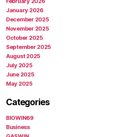
February 2026
January 2026
December 2025
November 2025
October 2025
September 2025
August 2025
July 2025
June 2025
May 2025
Categories
BIOWIN69
Business
GASWIN