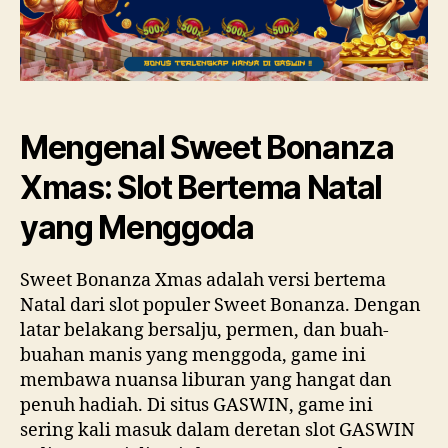
Mengenal Sweet Bonanza
Xmas: Slot Bertema Natal
yang Menggoda
Sweet Bonanza Xmas adalah versi bertema
Natal dari slot populer Sweet Bonanza. Dengan
latar belakang bersalju, permen, dan buah-
buahan manis yang menggoda, game ini
membawa nuansa liburan yang hangat dan
penuh hadiah. Di situs GASWIN, game ini
sering kali masuk dalam deretan slot GASWIN