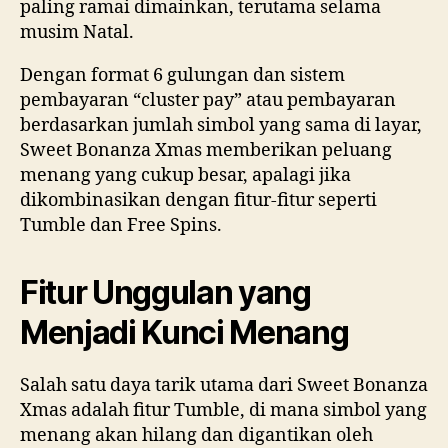
paling ramai dimainkan, terutama selama
musim Natal.
Dengan format 6 gulungan dan sistem
pembayaran “cluster pay” atau pembayaran
berdasarkan jumlah simbol yang sama di layar,
Sweet Bonanza Xmas memberikan peluang
menang yang cukup besar, apalagi jika
dikombinasikan dengan fitur-fitur seperti
Tumble dan Free Spins.
Fitur Unggulan yang
Menjadi Kunci Menang
Salah satu daya tarik utama dari Sweet Bonanza
Xmas adalah fitur Tumble, di mana simbol yang
menang akan hilang dan digantikan oleh