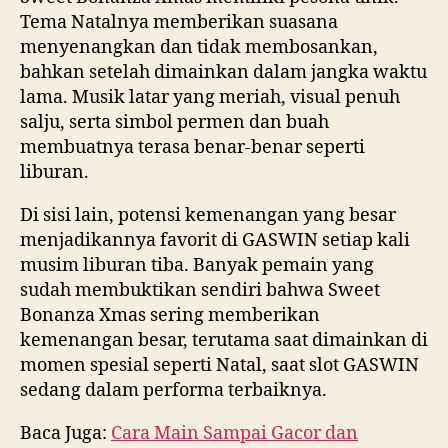
Tema Natalnya memberikan suasana
menyenangkan dan tidak membosankan,
bahkan setelah dimainkan dalam jangka waktu
lama. Musik latar yang meriah, visual penuh
salju, serta simbol permen dan buah
membuatnya terasa benar-benar seperti
liburan.
Di sisi lain, potensi kemenangan yang besar
menjadikannya favorit di GASWIN setiap kali
musim liburan tiba. Banyak pemain yang
sudah membuktikan sendiri bahwa Sweet
Bonanza Xmas sering memberikan
kemenangan besar, terutama saat dimainkan di
momen spesial seperti Natal, saat slot GASWIN
sedang dalam performa terbaiknya.
Baca Juga:
Cara Main Sampai Gacor dan