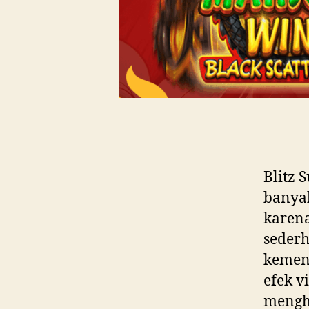
Blitz 
banyak
karen
seder
kemen
efek v
mengh