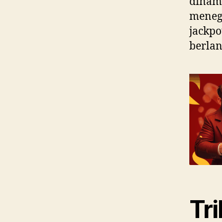
dinami
meneg
jackpo
berlan
Tr