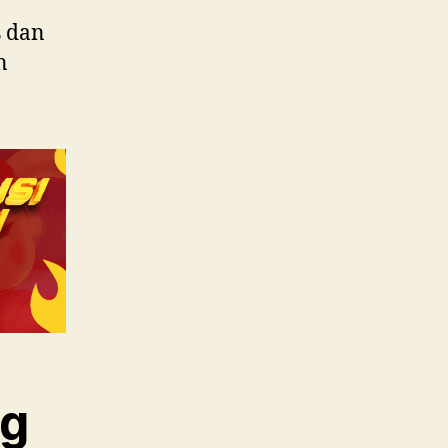
 dan
n
ng