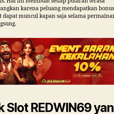
s. Hal ini membuat setiap putaran terasa
angkan karena peluang mendapatkan bonus
t dapat muncul kapan saja selama permaina
gsung.
ik Slot REDWIN69 ya