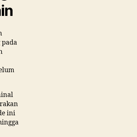
in
m
g pada
h
belum
inal
erakan
e ini
hingga