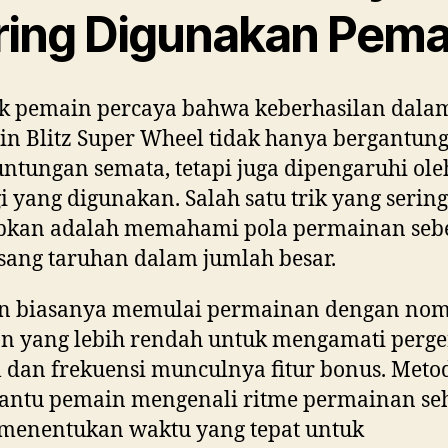
ring Digunakan Pema
k pemain percaya bahwa keberhasilan dala
n Blitz Super Wheel tidak hanya bergantun
ntungan semata, tetapi juga dipengaruhi ole
gi yang digunakan. Salah satu trik yang sering
apkan adalah memahami pola permainan se
ang taruhan dalam jumlah besar.
n biasanya memulai permainan dengan nom
an yang lebih rendah untuk mengamati perg
 dan frekuensi munculnya fitur bonus. Metod
ntu pemain mengenali ritme permainan se
 menentukan waktu yang tepat untuk