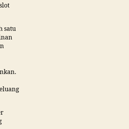
lot
h satu
inan
un
inkan.
eluang
er
g