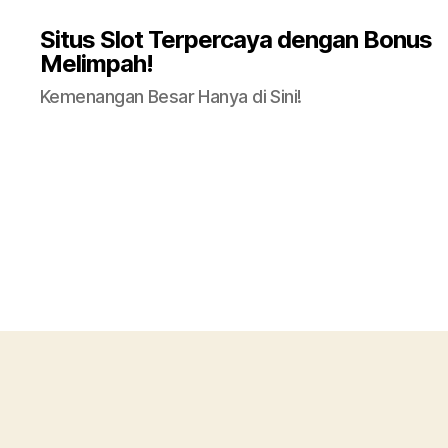
Situs Slot Terpercaya dengan Bonus
Melimpah!
Kemenangan Besar Hanya di Sini!