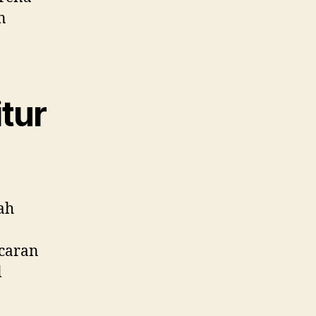
n
tur
ah
ncaran
l