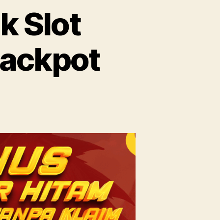
k Slot
ackpot