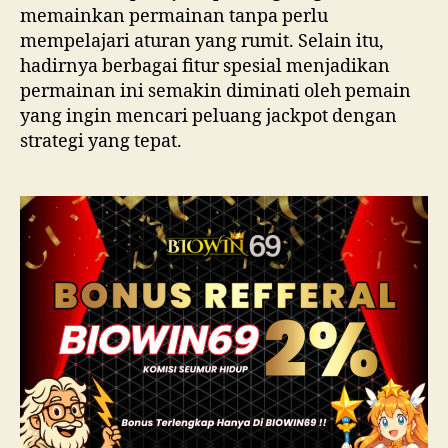
memainkan permainan tanpa perlu
mempelajari aturan yang rumit. Selain itu,
hadirnya berbagai fitur spesial menjadikan
permainan ini semakin diminati oleh pemain
yang ingin mencari peluang jackpot dengan
strategi yang tepat.