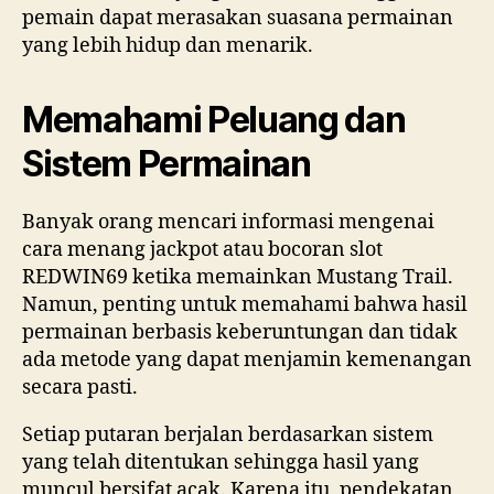
pemain dapat merasakan suasana permainan
yang lebih hidup dan menarik.
Memahami Peluang dan
Sistem Permainan
Banyak orang mencari informasi mengenai
cara menang jackpot atau bocoran slot
REDWIN69 ketika memainkan Mustang Trail.
Namun, penting untuk memahami bahwa hasil
permainan berbasis keberuntungan dan tidak
ada metode yang dapat menjamin kemenangan
secara pasti.
Setiap putaran berjalan berdasarkan sistem
yang telah ditentukan sehingga hasil yang
muncul bersifat acak. Karena itu, pendekatan