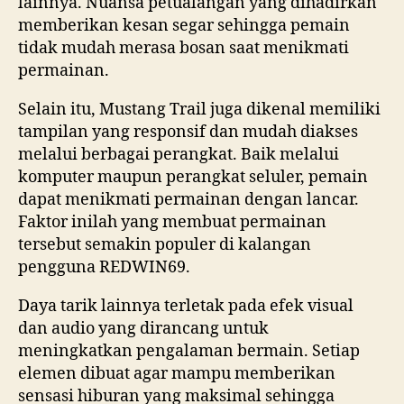
lainnya. Nuansa petualangan yang dihadirkan
memberikan kesan segar sehingga pemain
tidak mudah merasa bosan saat menikmati
permainan.
Selain itu, Mustang Trail juga dikenal memiliki
tampilan yang responsif dan mudah diakses
melalui berbagai perangkat. Baik melalui
komputer maupun perangkat seluler, pemain
dapat menikmati permainan dengan lancar.
Faktor inilah yang membuat permainan
tersebut semakin populer di kalangan
pengguna REDWIN69.
Daya tarik lainnya terletak pada efek visual
dan audio yang dirancang untuk
meningkatkan pengalaman bermain. Setiap
elemen dibuat agar mampu memberikan
sensasi hiburan yang maksimal sehingga