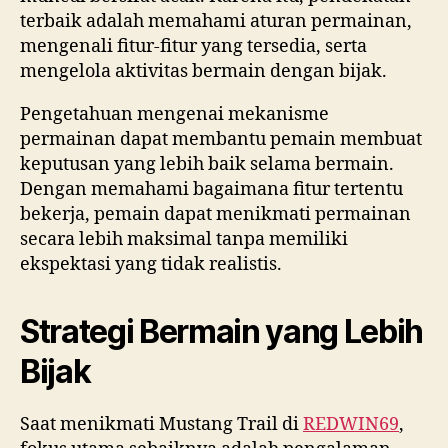
terbaik adalah memahami aturan permainan,
mengenali fitur-fitur yang tersedia, serta
mengelola aktivitas bermain dengan bijak.
Pengetahuan mengenai mekanisme
permainan dapat membantu pemain membuat
keputusan yang lebih baik selama bermain.
Dengan memahami bagaimana fitur tertentu
bekerja, pemain dapat menikmati permainan
secara lebih maksimal tanpa memiliki
ekspektasi yang tidak realistis.
Strategi Bermain yang Lebih
Bijak
Saat menikmati Mustang Trail di
REDWIN69
,