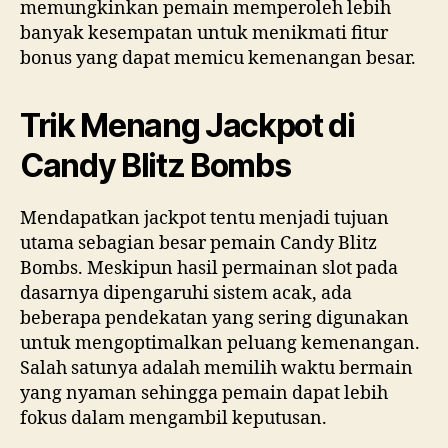
memungkinkan pemain memperoleh lebih
banyak kesempatan untuk menikmati fitur
bonus yang dapat memicu kemenangan besar.
Trik Menang Jackpot di
Candy Blitz Bombs
Mendapatkan jackpot tentu menjadi tujuan
utama sebagian besar pemain Candy Blitz
Bombs. Meskipun hasil permainan slot pada
dasarnya dipengaruhi sistem acak, ada
beberapa pendekatan yang sering digunakan
untuk mengoptimalkan peluang kemenangan.
Salah satunya adalah memilih waktu bermain
yang nyaman sehingga pemain dapat lebih
fokus dalam mengambil keputusan.