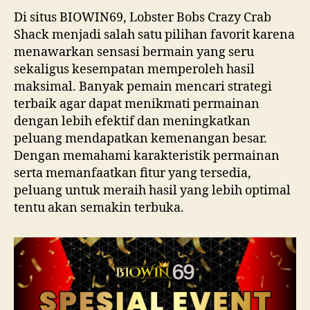
Di situs BIOWIN69, Lobster Bobs Crazy Crab
Shack menjadi salah satu pilihan favorit karena
menawarkan sensasi bermain yang seru
sekaligus kesempatan memperoleh hasil
maksimal. Banyak pemain mencari strategi
terbaik agar dapat menikmati permainan
dengan lebih efektif dan meningkatkan
peluang mendapatkan kemenangan besar.
Dengan memahami karakteristik permainan
serta memanfaatkan fitur yang tersedia,
peluang untuk meraih hasil yang lebih optimal
tentu akan semakin terbuka.