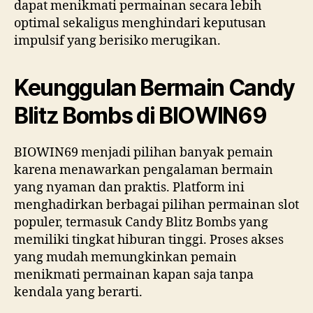
dapat menikmati permainan secara lebih
optimal sekaligus menghindari keputusan
impulsif yang berisiko merugikan.
Keunggulan Bermain Candy
Blitz Bombs di BIOWIN69
BIOWIN69 menjadi pilihan banyak pemain
karena menawarkan pengalaman bermain
yang nyaman dan praktis. Platform ini
menghadirkan berbagai pilihan permainan slot
populer, termasuk Candy Blitz Bombs yang
memiliki tingkat hiburan tinggi. Proses akses
yang mudah memungkinkan pemain
menikmati permainan kapan saja tanpa
kendala yang berarti.