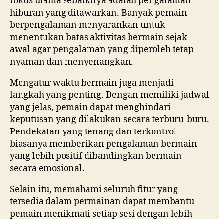
fokus utama sebaiknya adalah pengalaman
hiburan yang ditawarkan. Banyak pemain
berpengalaman menyarankan untuk
menentukan batas aktivitas bermain sejak
awal agar pengalaman yang diperoleh tetap
nyaman dan menyenangkan.
Mengatur waktu bermain juga menjadi
langkah yang penting. Dengan memiliki jadwal
yang jelas, pemain dapat menghindari
keputusan yang dilakukan secara terburu-buru.
Pendekatan yang tenang dan terkontrol
biasanya memberikan pengalaman bermain
yang lebih positif dibandingkan bermain
secara emosional.
Selain itu, memahami seluruh fitur yang
tersedia dalam permainan dapat membantu
pemain menikmati setiap sesi dengan lebih