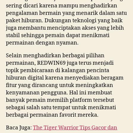
sering dicari karena mampu menghadirkan
pengalaman bermain yang menarik dalam satu
paket hiburan. Dukungan teknologi yang baik
juga membantu menciptakan akses yang lebih
stabil sehingga pemain dapat menikmati
permainan dengan nyaman.
Selain menghadirkan berbagai pilihan
permainan, REDWIN69 juga terus menjadi
topik pembicaraan di kalangan pencinta
hiburan digital karena menyediakan beragam
fitur yang dirancang untuk meningkatkan
kenyamanan pengguna. Hal ini membuat
banyak pemain memilih platform tersebut
sebagai salah satu tempat untuk menikmati
berbagai permainan favorit mereka.
Baca Juga:
The Tiger Warrior Tips Gacor dan