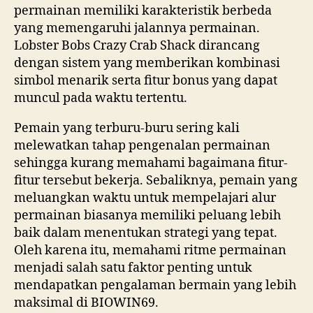
permainan memiliki karakteristik berbeda
yang memengaruhi jalannya permainan.
Lobster Bobs Crazy Crab Shack dirancang
dengan sistem yang memberikan kombinasi
simbol menarik serta fitur bonus yang dapat
muncul pada waktu tertentu.
Pemain yang terburu-buru sering kali
melewatkan tahap pengenalan permainan
sehingga kurang memahami bagaimana fitur-
fitur tersebut bekerja. Sebaliknya, pemain yang
meluangkan waktu untuk mempelajari alur
permainan biasanya memiliki peluang lebih
baik dalam menentukan strategi yang tepat.
Oleh karena itu, memahami ritme permainan
menjadi salah satu faktor penting untuk
mendapatkan pengalaman bermain yang lebih
maksimal di BIOWIN69.