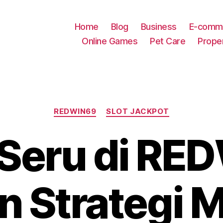
Home
Blog
Business
E-comm
Online Games
Pet Care
Prope
Categories
REDWIN69
SLOT JACKPOT
Seru di RE
n Strategi 