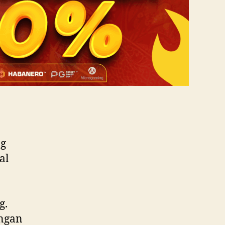
ng
al
g.
angan