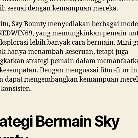
ih sesuai dengan kemampuan mereka.
 itu, Sky Bounty menyediakan berbagai mode
REDWIN69, yang memungkinkan pemain un
splorasi lebih banyak cara bermain. Mini 
dak hanya menambah keseruan, tetapi juga
gkatkan strategi pemain dalam memanfaatk
 kesempatan. Dengan menguasai fitur-fitur ini
n dapat mengembangkan kemampuan mere
 konsisten.
rategi Bermain Sky