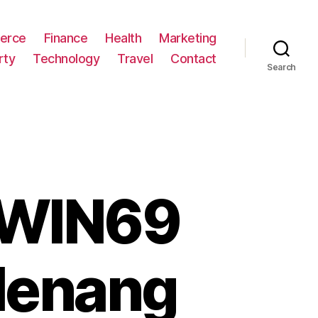
erce
Finance
Health
Marketing
rty
Technology
Travel
Contact
Search
DWIN69
Menang