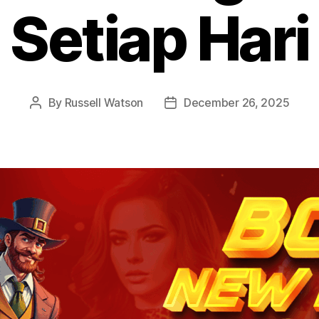
Setiap Hari
By
Russell Watson
December 26, 2025
Post
Post
author
date