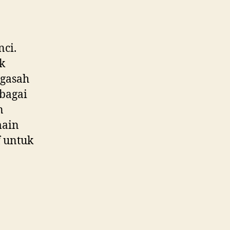
n
nci.
k
gasah
bagai
n
main
 untuk