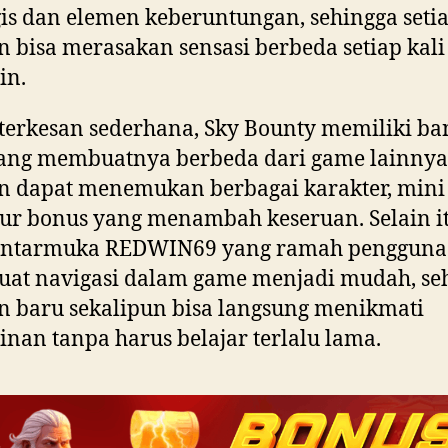
gis dan elemen keberuntungan, sehingga seti
 bisa merasakan sensasi berbeda setiap kali
in.
terkesan sederhana, Sky Bounty memiliki b
yang membuatnya berbeda dari game lainnya
n dapat menemukan berbagai karakter, mini
tur bonus yang menambah keseruan. Selain it
 antarmuka REDWIN69 yang ramah pengguna
at navigasi dalam game menjadi mudah, se
 baru sekalipun bisa langsung menikmati
nan tanpa harus belajar terlalu lama.