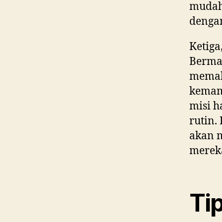
mudah
dengan
Ketiga
Berma
memah
kemam
misi h
rutin.
akan m
merek
Ti