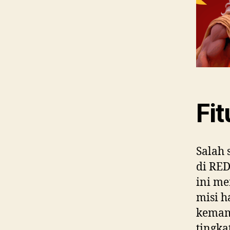
Fi
Salah 
di RED
ini m
misi h
kemam
tingka