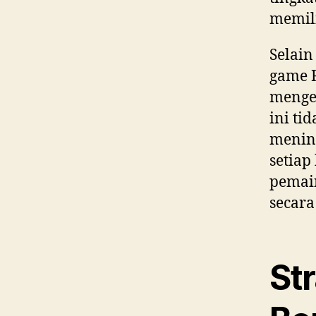
memil
Selain
game 
mengek
ini ti
menin
setiap
pemai
secara
St