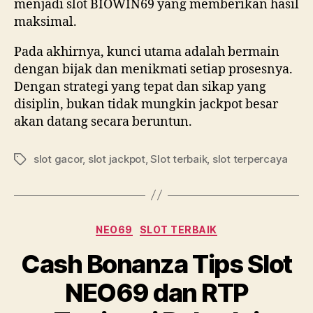
menjadi slot BIOWIN69 yang memberikan hasil
maksimal.
Pada akhirnya, kunci utama adalah bermain
dengan bijak dan menikmati setiap prosesnya.
Dengan strategi yang tepat dan sikap yang
disiplin, bukan tidak mungkin jackpot besar
akan datang secara beruntun.
slot gacor
,
slot jackpot
,
Slot terbaik
,
slot terpercaya
Tags
Categories
NEO69
SLOT TERBAIK
Cash Bonanza Tips Slot
NEO69 dan RTP