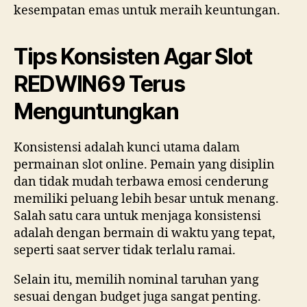
kesempatan emas untuk meraih keuntungan.
Tips Konsisten Agar Slot
REDWIN69 Terus
Menguntungkan
Konsistensi adalah kunci utama dalam
permainan slot online. Pemain yang disiplin
dan tidak mudah terbawa emosi cenderung
memiliki peluang lebih besar untuk menang.
Salah satu cara untuk menjaga konsistensi
adalah dengan bermain di waktu yang tepat,
seperti saat server tidak terlalu ramai.
Selain itu, memilih nominal taruhan yang
sesuai dengan budget juga sangat penting.