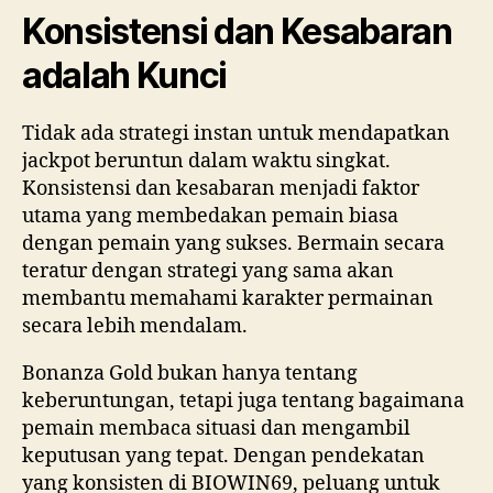
Konsistensi dan Kesabaran
adalah Kunci
Tidak ada strategi instan untuk mendapatkan
jackpot beruntun dalam waktu singkat.
Konsistensi dan kesabaran menjadi faktor
utama yang membedakan pemain biasa
dengan pemain yang sukses. Bermain secara
teratur dengan strategi yang sama akan
membantu memahami karakter permainan
secara lebih mendalam.
Bonanza Gold bukan hanya tentang
keberuntungan, tetapi juga tentang bagaimana
pemain membaca situasi dan mengambil
keputusan yang tepat. Dengan pendekatan
yang konsisten di BIOWIN69, peluang untuk