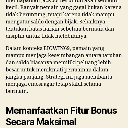
mendapatkan jackpot beruntun akan semakin
kecil. Banyak pemain yang gagal bukan karena
tidak beruntung, tetapi karena tidak mampu
mengatur saldo dengan bijak. Sebaiknya
tentukan batas harian sebelum bermain dan
disiplin untuk tidak melebihinya.
Dalam konteks BIOWIN69, pemain yang
mampu menjaga keseimbangan antara taruhan
dan saldo biasanya memiliki peluang lebih
besar untuk menikmati permainan dalam
jangka panjang. Strategi ini juga membantu
menjaga emosi agar tetap stabil selama
bermain.
Memanfaatkan Fitur Bonus
Secara Maksimal