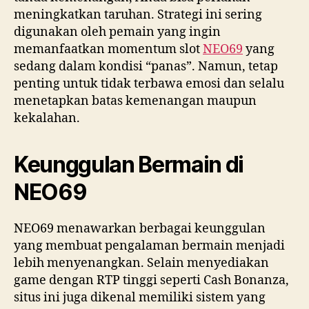
meningkatkan taruhan. Strategi ini sering
digunakan oleh pemain yang ingin
memanfaatkan momentum slot
NEO69
yang
sedang dalam kondisi “panas”. Namun, tetap
penting untuk tidak terbawa emosi dan selalu
menetapkan batas kemenangan maupun
kekalahan.
Keunggulan Bermain di
NEO69
NEO69 menawarkan berbagai keunggulan
yang membuat pengalaman bermain menjadi
lebih menyenangkan. Selain menyediakan
game dengan RTP tinggi seperti Cash Bonanza,
situs ini juga dikenal memiliki sistem yang