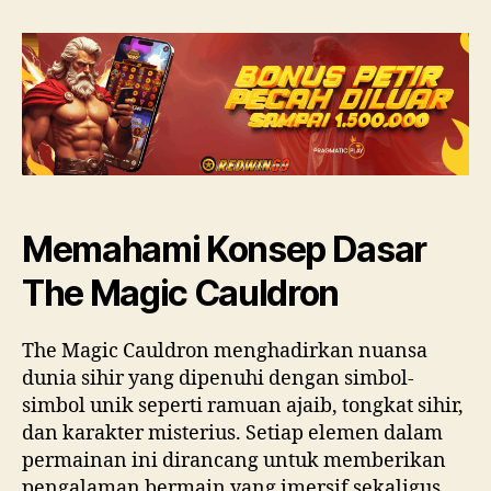
Memahami Konsep Dasar
The Magic Cauldron
The Magic Cauldron menghadirkan nuansa
dunia sihir yang dipenuhi dengan simbol-
simbol unik seperti ramuan ajaib, tongkat sihir,
dan karakter misterius. Setiap elemen dalam
permainan ini dirancang untuk memberikan
pengalaman bermain yang imersif sekaligus