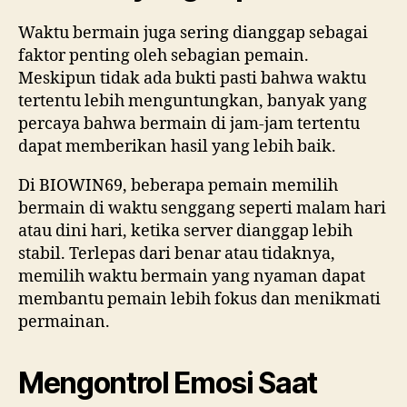
Waktu bermain juga sering dianggap sebagai
faktor penting oleh sebagian pemain.
Meskipun tidak ada bukti pasti bahwa waktu
tertentu lebih menguntungkan, banyak yang
percaya bahwa bermain di jam-jam tertentu
dapat memberikan hasil yang lebih baik.
Di BIOWIN69, beberapa pemain memilih
bermain di waktu senggang seperti malam hari
atau dini hari, ketika server dianggap lebih
stabil. Terlepas dari benar atau tidaknya,
memilih waktu bermain yang nyaman dapat
membantu pemain lebih fokus dan menikmati
permainan.
Mengontrol Emosi Saat