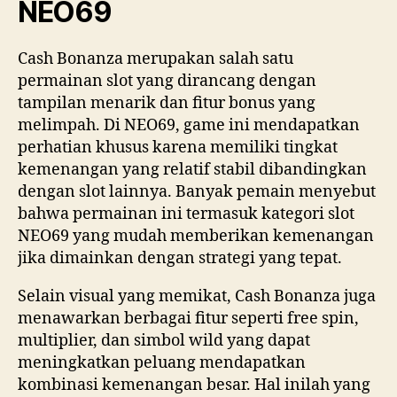
NEO69
Cash Bonanza merupakan salah satu
permainan slot yang dirancang dengan
tampilan menarik dan fitur bonus yang
melimpah. Di NEO69, game ini mendapatkan
perhatian khusus karena memiliki tingkat
kemenangan yang relatif stabil dibandingkan
dengan slot lainnya. Banyak pemain menyebut
bahwa permainan ini termasuk kategori slot
NEO69 yang mudah memberikan kemenangan
jika dimainkan dengan strategi yang tepat.
Selain visual yang memikat, Cash Bonanza juga
menawarkan berbagai fitur seperti free spin,
multiplier, dan simbol wild yang dapat
meningkatkan peluang mendapatkan
kombinasi kemenangan besar. Hal inilah yang