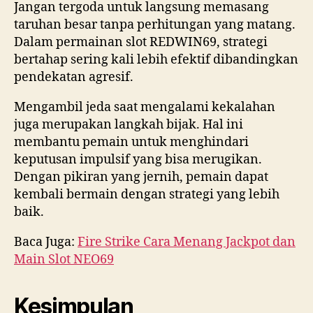
Jangan tergoda untuk langsung memasang
taruhan besar tanpa perhitungan yang matang.
Dalam permainan slot REDWIN69, strategi
bertahap sering kali lebih efektif dibandingkan
pendekatan agresif.
Mengambil jeda saat mengalami kekalahan
juga merupakan langkah bijak. Hal ini
membantu pemain untuk menghindari
keputusan impulsif yang bisa merugikan.
Dengan pikiran yang jernih, pemain dapat
kembali bermain dengan strategi yang lebih
baik.
Baca Juga:
Fire Strike Cara Menang Jackpot dan
Main Slot NEO69
Kesimpulan