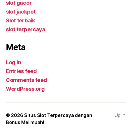
slot gacor
slot jackpot
Slot terbaik
slot terpercaya
Meta
Log in
Entries feed
Comments feed
WordPress.org
© 2026
Situs Slot Terpercaya dengan
Up
↑
Bonus Melimpah!