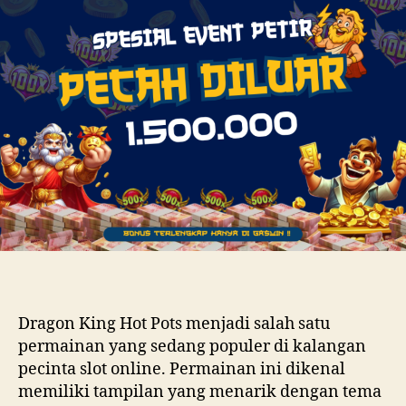
Dragon King Hot Pots menjadi salah satu
permainan yang sedang populer di kalangan
pecinta slot online. Permainan ini dikenal
memiliki tampilan yang menarik dengan tema