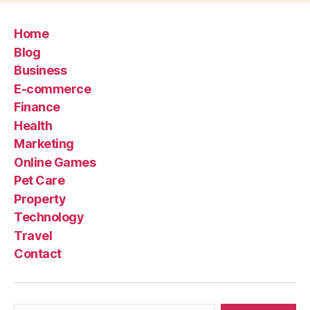
Home
Blog
Business
E-commerce
Finance
Health
Marketing
Online Games
Pet Care
Property
Technology
Travel
Contact