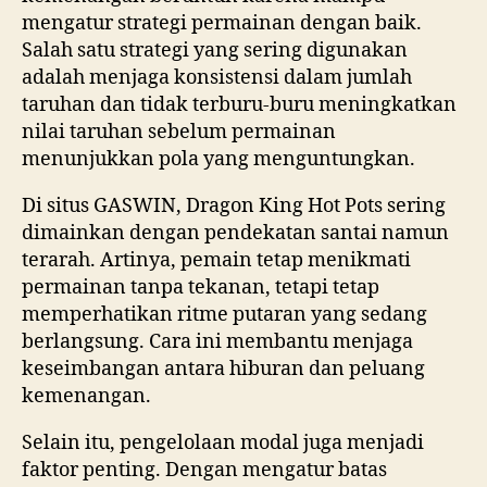
mengatur strategi permainan dengan baik.
Salah satu strategi yang sering digunakan
adalah menjaga konsistensi dalam jumlah
taruhan dan tidak terburu-buru meningkatkan
nilai taruhan sebelum permainan
menunjukkan pola yang menguntungkan.
Di situs GASWIN, Dragon King Hot Pots sering
dimainkan dengan pendekatan santai namun
terarah. Artinya, pemain tetap menikmati
permainan tanpa tekanan, tetapi tetap
memperhatikan ritme putaran yang sedang
berlangsung. Cara ini membantu menjaga
keseimbangan antara hiburan dan peluang
kemenangan.
Selain itu, pengelolaan modal juga menjadi
faktor penting. Dengan mengatur batas