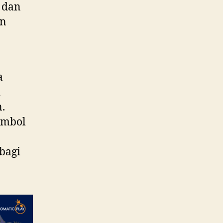
 dan
an
a
i
.
simbol
bagi