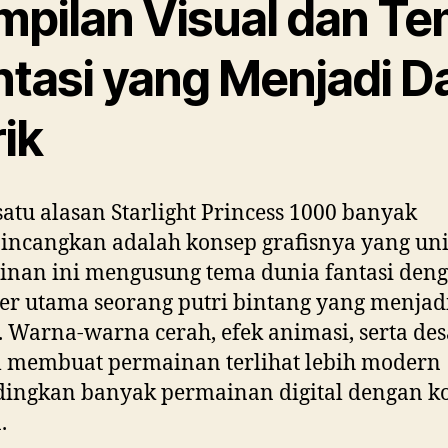
mpilan Visual dan T
ntasi yang Menjadi D
ik
satu alasan Starlight Princess 1000 banyak
incangkan adalah konsep grafisnya yang uni
inan ini mengusung tema dunia fantasi den
er utama seorang putri bintang yang menjad
 Warna-warna cerah, efek animasi, serta des
l membuat permainan terlihat lebih modern
dingkan banyak permainan digital dengan k
.