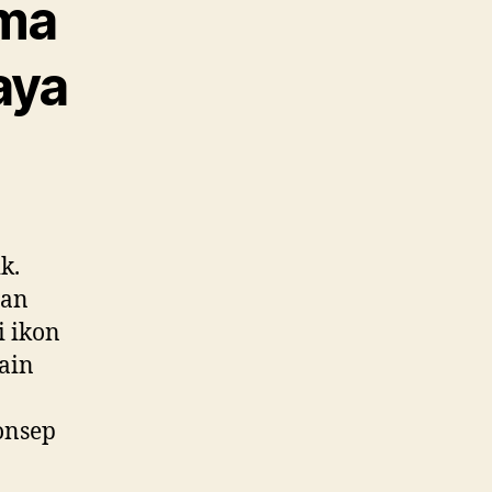
ema
aya
k.
gan
i ikon
ain
onsep