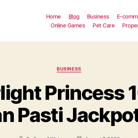
Home
Blog
Business
E-comm
Online Games
Pet Care
Prope
Categories
BUSINESS
light Princess
n Pasti Jackp