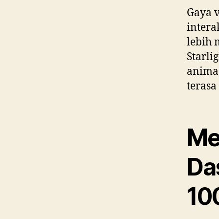
Gaya 
intera
lebih 
Starli
anima
terasa
Me
Das
10