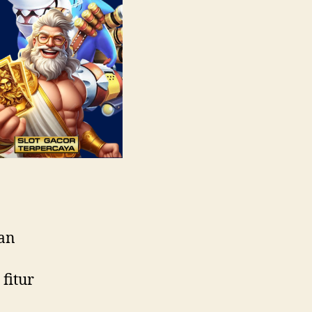
nan
fitur