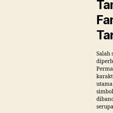
Ta
Fa
Tar
Salah 
diperb
Perma
karakt
utama.
simbo
diban
serupa