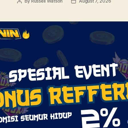
By
Russell Watson
August 7, 2026
Post
Post
author
date