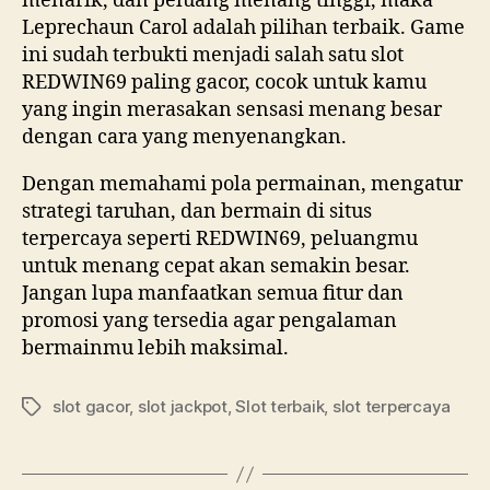
menarik, dan peluang menang tinggi, maka
Leprechaun Carol adalah pilihan terbaik. Game
ini sudah terbukti menjadi salah satu slot
REDWIN69 paling gacor, cocok untuk kamu
yang ingin merasakan sensasi menang besar
dengan cara yang menyenangkan.
Dengan memahami pola permainan, mengatur
strategi taruhan, dan bermain di situs
terpercaya seperti REDWIN69, peluangmu
untuk menang cepat akan semakin besar.
Jangan lupa manfaatkan semua fitur dan
promosi yang tersedia agar pengalaman
bermainmu lebih maksimal.
slot gacor
,
slot jackpot
,
Slot terbaik
,
slot terpercaya
Tags