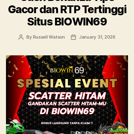
Gacor dan RTP Tertinggi
Situs BIOWIN69
By
Russell Watson
January 31, 2026
Post
Post
author
date