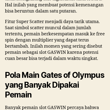
Hal inilah yang membuat potensi kemenangan
bisa beruntun dalam satu putaran.
Fitur Super Scatter menjadi daya tarik utama.
Saat simbol scatter muncul dalam jumlah
tertentu, pemain berkesempatan masuk ke free
spin dengan multiplier yang dapat terus
bertambah. Inilah momen yang sering disebut
pemain sebagai slot GASWIN karena potensi
cuan besar bisa terjadi dalam waktu singkat.
Pola Main Gates of Olympus
yang Banyak Dipakai
Pemain
Banyak pemain slot GASWIN percaya bahwa