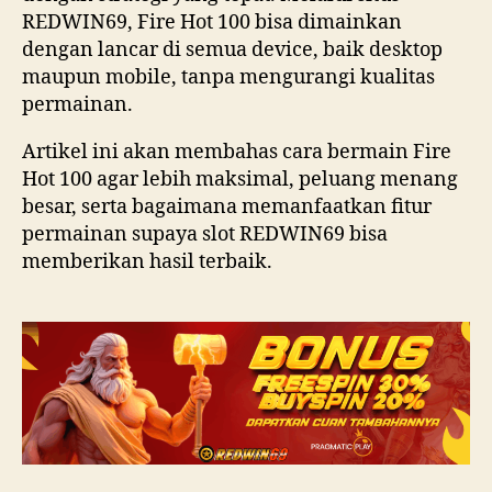
REDWIN69, Fire Hot 100 bisa dimainkan
dengan lancar di semua device, baik desktop
maupun mobile, tanpa mengurangi kualitas
permainan.
Artikel ini akan membahas cara bermain Fire
Hot 100 agar lebih maksimal, peluang menang
besar, serta bagaimana memanfaatkan fitur
permainan supaya slot REDWIN69 bisa
memberikan hasil terbaik.