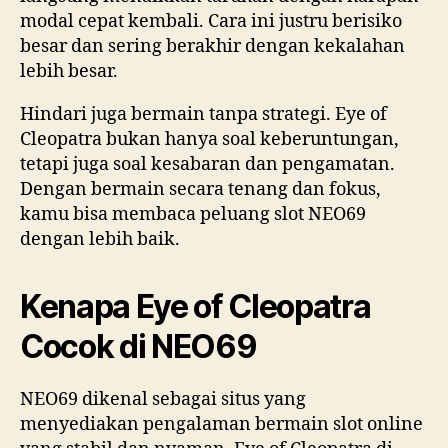
modal cepat kembali. Cara ini justru berisiko
besar dan sering berakhir dengan kekalahan
lebih besar.
Hindari juga bermain tanpa strategi. Eye of
Cleopatra bukan hanya soal keberuntungan,
tetapi juga soal kesabaran dan pengamatan.
Dengan bermain secara tenang dan fokus,
kamu bisa membaca peluang slot NEO69
dengan lebih baik.
Kenapa Eye of Cleopatra
Cocok di NEO69
NEO69 dikenal sebagai situs yang
menyediakan pengalaman bermain slot online