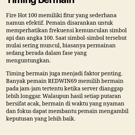
Fire Hot 100 memiliki fitur yang sederhana
namun efektif. Pemain disarankan untuk
memperhatikan frekuensi kemunculan simbol
api dan angka 100. Saat simbol-simbol tersebut
mulai sering muncul, biasanya permainan
sedang berada dalam fase yang
menguntungkan.
Timing bermain juga menjadi faktor penting.
Banyak pemain REDWIN69 memilih bermain
pada jam-jam tertentu ketika server dianggap
lebih longgar. Walaupun hasil setiap putaran
bersifat acak, bermain di waktu yang nyaman
dan fokus dapat membantu pemain mengambil
keputusan yang lebih baik.