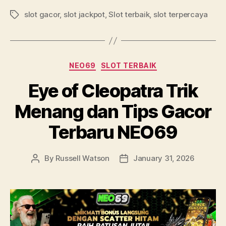
slot gacor
,
slot jackpot
,
Slot terbaik
,
slot terpercaya
Tags
Categories
NEO69
SLOT TERBAIK
Eye of Cleopatra Trik
Menang dan Tips Gacor
Terbaru NEO69
By
Russell Watson
January 31, 2026
Post
Post
author
date