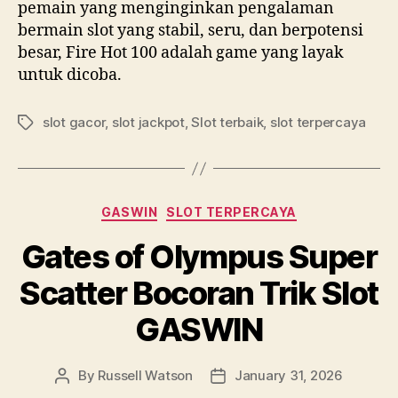
pemain yang menginginkan pengalaman
bermain slot yang stabil, seru, dan berpotensi
besar, Fire Hot 100 adalah game yang layak
untuk dicoba.
slot gacor
,
slot jackpot
,
Slot terbaik
,
slot terpercaya
Tags
Categories
GASWIN
SLOT TERPERCAYA
Gates of Olympus Super
Scatter Bocoran Trik Slot
GASWIN
By
Russell Watson
January 31, 2026
Post
Post
author
date