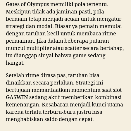
Gates of Olympus memiliki pola tertentu.
Meskipun tidak ada jaminan pasti, pola
bermain tetap menjadi acuan untuk mengatur
strategi dan modal. Biasanya pemain memulai
dengan taruhan kecil untuk membaca ritme
permainan. Jika dalam beberapa putaran
muncul multiplier atau scatter secara bertahap,
itu dianggap sinyal bahwa game sedang
hangat.
Setelah ritme dirasa pas, taruhan bisa
dinaikkan secara perlahan. Strategi ini
bertujuan memanfaatkan momentum saat slot
GASWIN sedang aktif memberikan kombinasi
kemenangan. Kesabaran menjadi kunci utama
karena terlalu terburu-buru justru bisa
menghabiskan saldo dengan cepat.