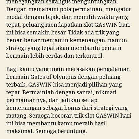
menegangkan sekaligus menguntungkan.
Dengan memahami pola permainan, mengatur
modal dengan bijak, dan memilih waktu yang
tepat, peluang mendapatkan slot GASWIN hari
ini bisa semakin besar. Tidak ada trik yang
benar-benar menjamin kemenangan, namun
strategi yang tepat akan membantu pemain
bermain lebih cerdas dan terkontrol.
Bagi kamu yang ingin merasakan pengalaman
bermain Gates of Olympus dengan peluang
terbaik, GASWIN bisa menjadi pilihan yang
tepat. Bermainlah dengan santai, nikmati
permainannya, dan jadikan setiap
kemenangan sebagai bonus dari strategi yang
matang. Semoga bocoran trik slot GASWIN hari
ini bisa membantu kamu meraih hasil
maksimal. Semoga beruntung.