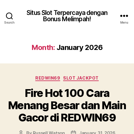
Situs Slot Terpercaya dengan
Bonus Melimpah!
Search
Menu
Month:
January 2026
Categories
REDWIN69
SLOT JACKPOT
Fire Hot 100 Cara
Menang Besar dan Main
Gacor di REDWIN69
By
Russell Watson
January 31, 2026
Post
Post