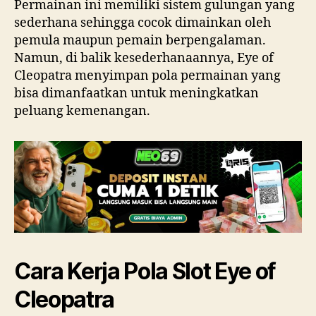
Permainan ini memiliki sistem gulungan yang
sederhana sehingga cocok dimainkan oleh
pemula maupun pemain berpengalaman.
Namun, di balik kesederhanaannya, Eye of
Cleopatra menyimpan pola permainan yang
bisa dimanfaatkan untuk meningkatkan
peluang kemenangan.
Cara Kerja Pola Slot Eye of
Cleopatra