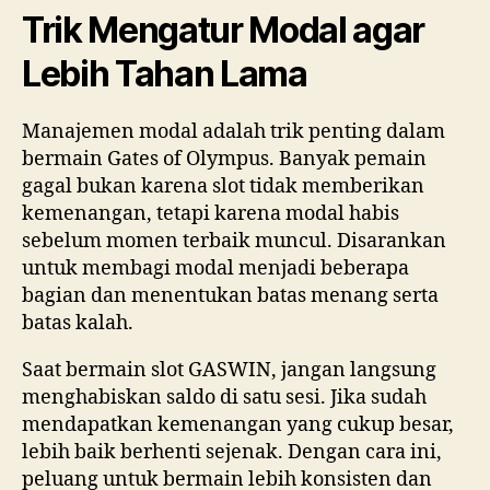
Trik Mengatur Modal agar
Lebih Tahan Lama
Manajemen modal adalah trik penting dalam
bermain Gates of Olympus. Banyak pemain
gagal bukan karena slot tidak memberikan
kemenangan, tetapi karena modal habis
sebelum momen terbaik muncul. Disarankan
untuk membagi modal menjadi beberapa
bagian dan menentukan batas menang serta
batas kalah.
Saat bermain slot GASWIN, jangan langsung
menghabiskan saldo di satu sesi. Jika sudah
mendapatkan kemenangan yang cukup besar,
lebih baik berhenti sejenak. Dengan cara ini,
peluang untuk bermain lebih konsisten dan