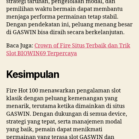
strategi taruhan, pengelolaan modal, dan
pemilihan waktu bermain dapat membantu
menjaga performa permainan tetap stabil.
Dengan pendekatan ini, peluang menang besar
di GASWIN bisa diraih secara berkelanjutan.
Baca Juga:
Crown of Fire Situs Terbaik dan Trik
Slot BIOWIN69 Terpercaya
Kesimpulan
Fire Hot 100 menawarkan pengalaman slot
klasik dengan peluang kemenangan yang
menarik, terutama ketika dimainkan di situs
GASWIN. Dengan dukungan di semua device,
strategi yang tepat, serta manajemen modal
yang baik, pemain dapat menikmati
permainan yang terasa slot GASWIN dan