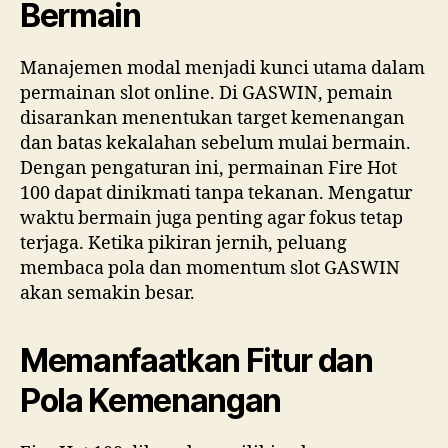
Bermain
Manajemen modal menjadi kunci utama dalam
permainan slot online. Di GASWIN, pemain
disarankan menentukan target kemenangan
dan batas kekalahan sebelum mulai bermain.
Dengan pengaturan ini, permainan Fire Hot
100 dapat dinikmati tanpa tekanan. Mengatur
waktu bermain juga penting agar fokus tetap
terjaga. Ketika pikiran jernih, peluang
membaca pola dan momentum slot GASWIN
akan semakin besar.
Memanfaatkan Fitur dan
Pola Kemenangan