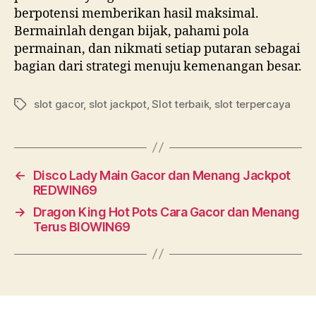
berpotensi memberikan hasil maksimal.
Bermainlah dengan bijak, pahami pola
permainan, dan nikmati setiap putaran sebagai
bagian dari strategi menuju kemenangan besar.
slot gacor
,
slot jackpot
,
Slot terbaik
,
slot terpercaya
Tags
←
Disco Lady Main Gacor dan Menang Jackpot
REDWIN69
→
Dragon King Hot Pots Cara Gacor dan Menang
Terus BIOWIN69