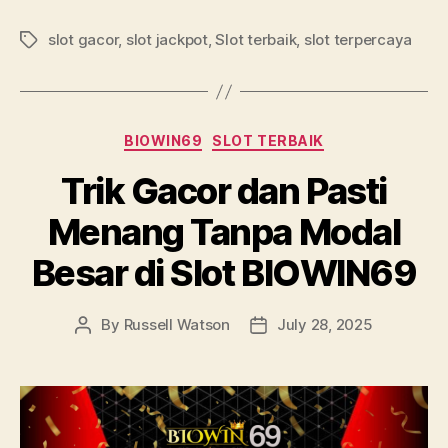
slot gacor
,
slot jackpot
,
Slot terbaik
,
slot terpercaya
Tags
Categories
BIOWIN69
SLOT TERBAIK
Trik Gacor dan Pasti
Menang Tanpa Modal
Besar di Slot BIOWIN69
By
Russell Watson
July 28, 2025
Post
Post
author
date