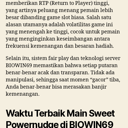
memberikan RTP (Return to Player) tinggi,
yang artinya peluang menang pemain lebih
besar dibanding game slot biasa. Salah satu
alasan utamanya adalah volatilitas game ini
yang menengah ke tinggi, cocok untuk pemain
yang menginginkan keseimbangan antara
frekuensi kemenangan dan besaran hadiah.
Selain itu, sistem fair play dan teknologi server
BIOWIN69 memastikan bahwa setiap putaran
benar-benar acak dan transparan. Tidak ada
manipulasi, sehingga saat momen “gacor” tiba,
Anda benar-benar bisa merasakan banjir
kemenangan.
Waktu Terbaik Main Sweet
Powernudge di BIOWIN69