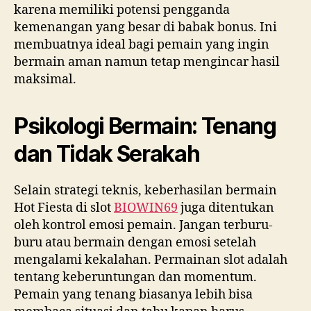
karena memiliki potensi pengganda
kemenangan yang besar di babak bonus. Ini
membuatnya ideal bagi pemain yang ingin
bermain aman namun tetap mengincar hasil
maksimal.
Psikologi Bermain: Tenang
dan Tidak Serakah
Selain strategi teknis, keberhasilan bermain
Hot Fiesta di slot
BIOWIN69
juga ditentukan
oleh kontrol emosi pemain. Jangan terburu-
buru atau bermain dengan emosi setelah
mengalami kekalahan. Permainan slot adalah
tentang keberuntungan dan momentum.
Pemain yang tenang biasanya lebih bisa