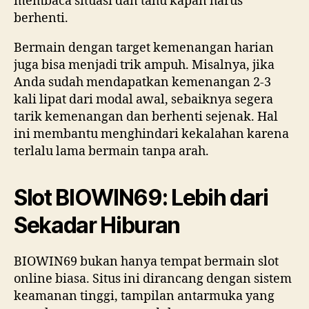
membaca situasi dan tahu kapan harus
berhenti.
Bermain dengan target kemenangan harian
juga bisa menjadi trik ampuh. Misalnya, jika
Anda sudah mendapatkan kemenangan 2-3
kali lipat dari modal awal, sebaiknya segera
tarik kemenangan dan berhenti sejenak. Hal
ini membantu menghindari kekalahan karena
terlalu lama bermain tanpa arah.
Slot BIOWIN69: Lebih dari
Sekadar Hiburan
BIOWIN69 bukan hanya tempat bermain slot
online biasa. Situs ini dirancang dengan sistem
keamanan tinggi, tampilan antarmuka yang