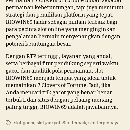
Permainan 7 Clovers of Fortune bukan sekadar
permainan keberuntungan, tapi juga menuntut
strategi dan pemilihan platform yang tepat.
BIOWIN69 hadir sebagai pilihan terbaik bagi
para pecinta slot online yang menginginkan
pengalaman bermain menyenangkan dengan
potensi keuntungan besar.
Dengan RTP tertinggi, layanan yang andal,
serta berbagai fitur pendukung seperti waktu
gacor dan analitik pola permainan, slot
BIOWIN69 menjadi tempat yang ideal untuk
memainkan 7 Clovers of Fortune. Jadi, jika
Anda mencari trik gacor yang benar-benar
terbukti dan situs dengan peluang menang
paling tinggi, BIOWIN69 adalah jawabannya.
slot gacor
,
slot jackpot
,
Slot terbaik
,
slot terpercaya
Tags