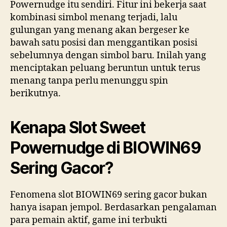
Powernudge itu sendiri. Fitur ini bekerja saat
kombinasi simbol menang terjadi, lalu
gulungan yang menang akan bergeser ke
bawah satu posisi dan menggantikan posisi
sebelumnya dengan simbol baru. Inilah yang
menciptakan peluang beruntun untuk terus
menang tanpa perlu menunggu spin
berikutnya.
Kenapa Slot Sweet
Powernudge di BIOWIN69
Sering Gacor?
Fenomena slot BIOWIN69 sering gacor bukan
hanya isapan jempol. Berdasarkan pengalaman
para pemain aktif, game ini terbukti