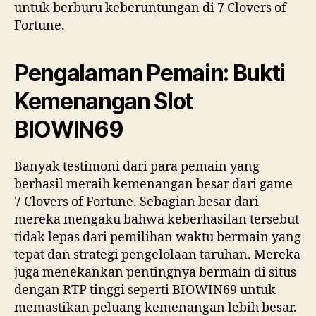
untuk berburu keberuntungan di 7 Clovers of
Fortune.
Pengalaman Pemain: Bukti
Kemenangan Slot
BIOWIN69
Banyak testimoni dari para pemain yang
berhasil meraih kemenangan besar dari game
7 Clovers of Fortune. Sebagian besar dari
mereka mengaku bahwa keberhasilan tersebut
tidak lepas dari pemilihan waktu bermain yang
tepat dan strategi pengelolaan taruhan. Mereka
juga menekankan pentingnya bermain di situs
dengan RTP tinggi seperti BIOWIN69 untuk
memastikan peluang kemenangan lebih besar.