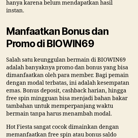
hanya karena belum mendapatkan hasil
instan.
Manfaatkan Bonus dan
Promo di BIOWIN69
Salah satu keunggulan bermain di BIOWIN69
adalah banyaknya promo dan bonus yang bisa
dimanfaatkan oleh para member. Bagi pemain
dengan modal terbatas, ini adalah kesempatan
emas. Bonus deposit, cashback harian, hingga
free spin mingguan bisa menjadi bahan bakar
tambahan untuk memperpanjang waktu
bermain tanpa harus menambah modal.
Hot Fiesta sangat cocok dimainkan dengan
memanfaatkan free spin atau bonus saldo