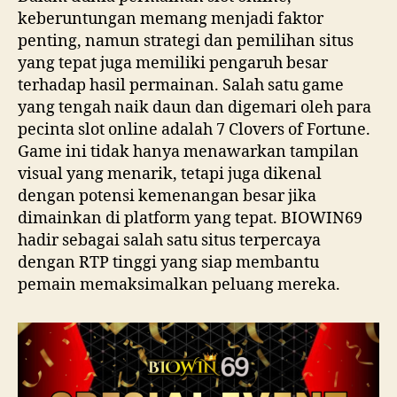
keberuntungan memang menjadi faktor
penting, namun strategi dan pemilihan situs
yang tepat juga memiliki pengaruh besar
terhadap hasil permainan. Salah satu game
yang tengah naik daun dan digemari oleh para
pecinta slot online adalah 7 Clovers of Fortune.
Game ini tidak hanya menawarkan tampilan
visual yang menarik, tetapi juga dikenal
dengan potensi kemenangan besar jika
dimainkan di platform yang tepat. BIOWIN69
hadir sebagai salah satu situs terpercaya
dengan RTP tinggi yang siap membantu
pemain memaksimalkan peluang mereka.