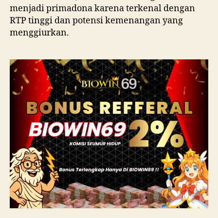
menjadi primadona karena terkenal dengan
RTP tinggi dan potensi kemenangan yang
menggiurkan.