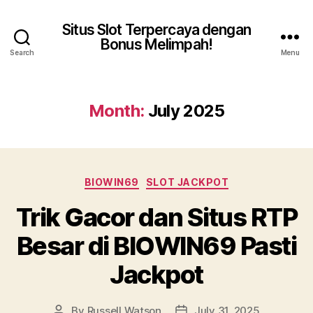
Situs Slot Terpercaya dengan
Bonus Melimpah!
Search
Menu
Month:
July 2025
Categories
BIOWIN69
SLOT JACKPOT
Trik Gacor dan Situs RTP
Besar di BIOWIN69 Pasti
Jackpot
By
Russell Watson
July 31, 2025
Post
Post