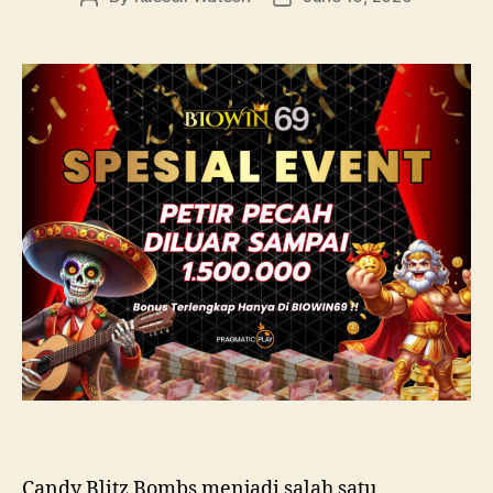
author
date
Candy Blitz Bombs menjadi salah satu