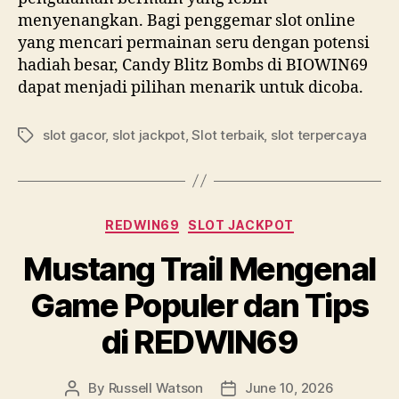
menyenangkan. Bagi penggemar slot online
yang mencari permainan seru dengan potensi
hadiah besar, Candy Blitz Bombs di BIOWIN69
dapat menjadi pilihan menarik untuk dicoba.
slot gacor
,
slot jackpot
,
Slot terbaik
,
slot terpercaya
Tags
Categories
REDWIN69
SLOT JACKPOT
Mustang Trail Mengenal
Game Populer dan Tips
di REDWIN69
By
Russell Watson
June 10, 2026
Post
Post