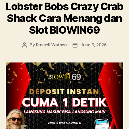
Lobster Bobs Crazy Crab
Shack Cara Menang dan
Slot BIOWIN69
By
Russell Watson
June 9, 2026
Post
Post
author
date