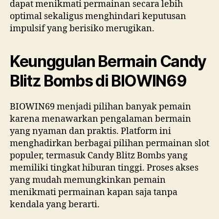
dapat menikmati permainan secara lebih
optimal sekaligus menghindari keputusan
impulsif yang berisiko merugikan.
Keunggulan Bermain Candy
Blitz Bombs di BIOWIN69
BIOWIN69 menjadi pilihan banyak pemain
karena menawarkan pengalaman bermain
yang nyaman dan praktis. Platform ini
menghadirkan berbagai pilihan permainan slot
populer, termasuk Candy Blitz Bombs yang
memiliki tingkat hiburan tinggi. Proses akses
yang mudah memungkinkan pemain
menikmati permainan kapan saja tanpa
kendala yang berarti.