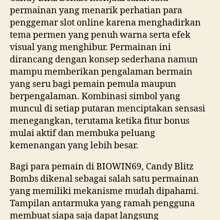
permainan yang menarik perhatian para
penggemar slot online karena menghadirkan
tema permen yang penuh warna serta efek
visual yang menghibur. Permainan ini
dirancang dengan konsep sederhana namun
mampu memberikan pengalaman bermain
yang seru bagi pemain pemula maupun
berpengalaman. Kombinasi simbol yang
muncul di setiap putaran menciptakan sensasi
menegangkan, terutama ketika fitur bonus
mulai aktif dan membuka peluang
kemenangan yang lebih besar.
Bagi para pemain di BIOWIN69, Candy Blitz
Bombs dikenal sebagai salah satu permainan
yang memiliki mekanisme mudah dipahami.
Tampilan antarmuka yang ramah pengguna
membuat siapa saja dapat langsung