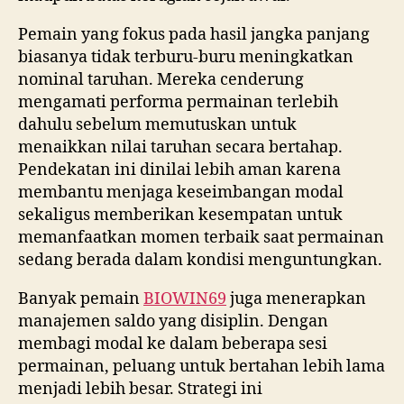
Pemain yang fokus pada hasil jangka panjang
biasanya tidak terburu-buru meningkatkan
nominal taruhan. Mereka cenderung
mengamati performa permainan terlebih
dahulu sebelum memutuskan untuk
menaikkan nilai taruhan secara bertahap.
Pendekatan ini dinilai lebih aman karena
membantu menjaga keseimbangan modal
sekaligus memberikan kesempatan untuk
memanfaatkan momen terbaik saat permainan
sedang berada dalam kondisi menguntungkan.
Banyak pemain
BIOWIN69
juga menerapkan
manajemen saldo yang disiplin. Dengan
membagi modal ke dalam beberapa sesi
permainan, peluang untuk bertahan lebih lama
menjadi lebih besar. Strategi ini