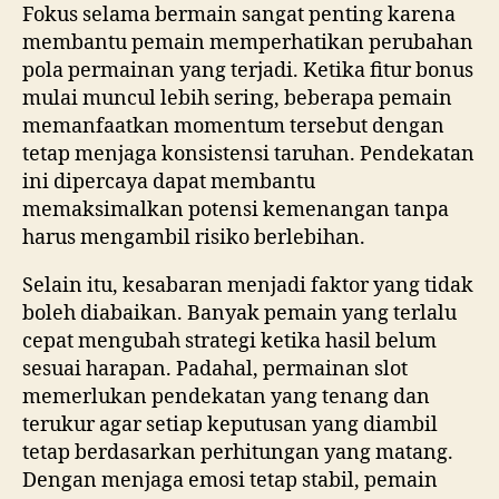
Fokus selama bermain sangat penting karena
membantu pemain memperhatikan perubahan
pola permainan yang terjadi. Ketika fitur bonus
mulai muncul lebih sering, beberapa pemain
memanfaatkan momentum tersebut dengan
tetap menjaga konsistensi taruhan. Pendekatan
ini dipercaya dapat membantu
memaksimalkan potensi kemenangan tanpa
harus mengambil risiko berlebihan.
Selain itu, kesabaran menjadi faktor yang tidak
boleh diabaikan. Banyak pemain yang terlalu
cepat mengubah strategi ketika hasil belum
sesuai harapan. Padahal, permainan slot
memerlukan pendekatan yang tenang dan
terukur agar setiap keputusan yang diambil
tetap berdasarkan perhitungan yang matang.
Dengan menjaga emosi tetap stabil, pemain