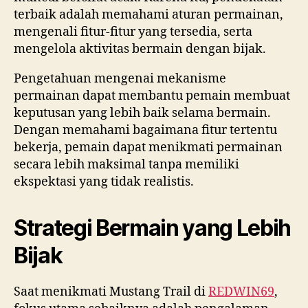
terbaik adalah memahami aturan permainan,
mengenali fitur-fitur yang tersedia, serta
mengelola aktivitas bermain dengan bijak.
Pengetahuan mengenai mekanisme
permainan dapat membantu pemain membuat
keputusan yang lebih baik selama bermain.
Dengan memahami bagaimana fitur tertentu
bekerja, pemain dapat menikmati permainan
secara lebih maksimal tanpa memiliki
ekspektasi yang tidak realistis.
Strategi Bermain yang Lebih
Bijak
Saat menikmati Mustang Trail di
REDWIN69
,