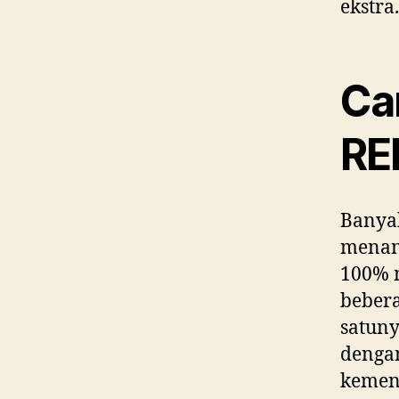
ekstra.
Car
RE
Banyak
menang
100% m
bebera
satuny
dengan
kemena