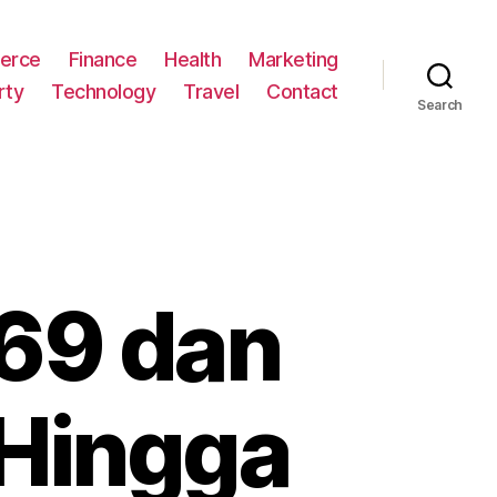
erce
Finance
Health
Marketing
rty
Technology
Travel
Contact
Search
69 dan
 Hingga