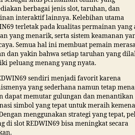
iakan berbagai jenis slot, taruhan, dan
nan interaktif lainnya. Kelebihan utama
69 terletak pada kualitas permainan yang a
an yang menarik, serta sistem keamanan ya
rcaya. Semua hal ini membuat pemain meras
n dan yakin bahwa setiap taruhan yang dil
ki peluang menang yang nyata.
EDWIN69 sendiri menjadi favorit karena
ismenya yang sederhana namun tetap mena
n dapat memutar gulungan dan menantikan
nasi simbol yang tepat untuk meraih kemen
 Dengan menggunakan strategi yang tepat, p
 di slot REDWIN69 bisa meningkat secara
ikan.