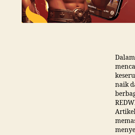
Dalam
menca
keseru
naik 
berba
REDWI
Artike
memas
menye