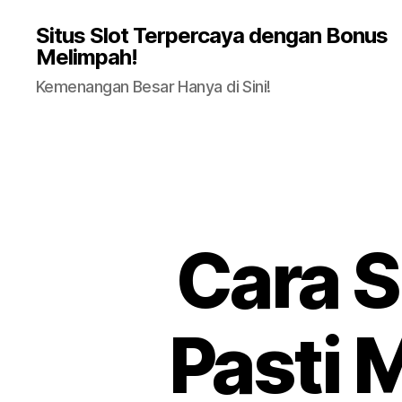
Situs Slot Terpercaya dengan Bonus
Melimpah!
Kemenangan Besar Hanya di Sini!
Cara 
Pasti 