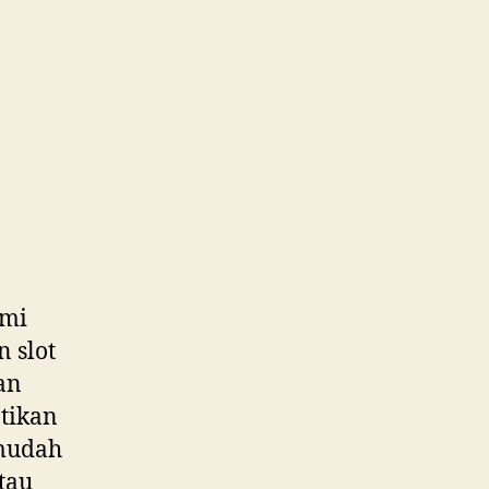
ami
 slot
an
tikan
 mudah
tau