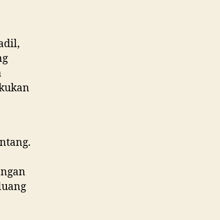
dil,
ng
a
akukan
ntang.
angan
eluang