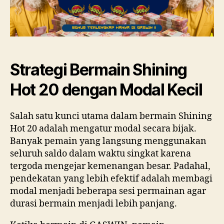
Strategi Bermain Shining
Hot 20 dengan Modal Kecil
Salah satu kunci utama dalam bermain Shining
Hot 20 adalah mengatur modal secara bijak.
Banyak pemain yang langsung menggunakan
seluruh saldo dalam waktu singkat karena
tergoda mengejar kemenangan besar. Padahal,
pendekatan yang lebih efektif adalah membagi
modal menjadi beberapa sesi permainan agar
durasi bermain menjadi lebih panjang.