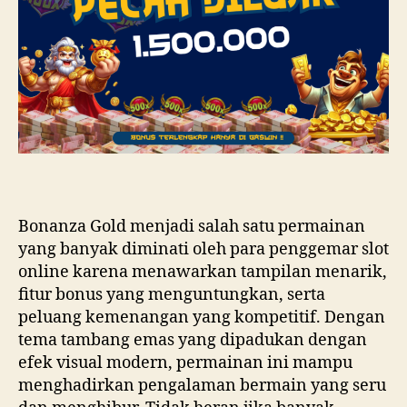
Bonanza Gold menjadi salah satu permainan
yang banyak diminati oleh para penggemar slot
online karena menawarkan tampilan menarik,
fitur bonus yang menguntungkan, serta
peluang kemenangan yang kompetitif. Dengan
tema tambang emas yang dipadukan dengan
efek visual modern, permainan ini mampu
menghadirkan pengalaman bermain yang seru