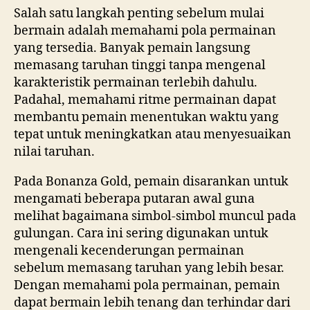
Salah satu langkah penting sebelum mulai
bermain adalah memahami pola permainan
yang tersedia. Banyak pemain langsung
memasang taruhan tinggi tanpa mengenal
karakteristik permainan terlebih dahulu.
Padahal, memahami ritme permainan dapat
membantu pemain menentukan waktu yang
tepat untuk meningkatkan atau menyesuaikan
nilai taruhan.
Pada Bonanza Gold, pemain disarankan untuk
mengamati beberapa putaran awal guna
melihat bagaimana simbol-simbol muncul pada
gulungan. Cara ini sering digunakan untuk
mengenali kecenderungan permainan
sebelum memasang taruhan yang lebih besar.
Dengan memahami pola permainan, pemain
dapat bermain lebih tenang dan terhindar dari