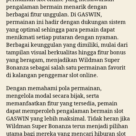
pengalaman bermain menarik dengan
berbagai fitur unggulan. Di GASWIN,
permainan ini hadir dengan dukungan sistem
yang optimal sehingga para pemain dapat
menikmati setiap putaran dengan nyaman.
Berbagai keunggulan yang dimiliki, mulai dari
tampilan visual berkualitas hingga fitur bonus
yang beragam, menjadikan Wildman Super
Bonanza sebagai salah satu permainan favorit
di kalangan penggemar slot online.
Dengan memahami pola permainan,
mengelola modal secara bijak, serta
memanfaatkan fitur yang tersedia, pemain
dapat memperoleh pengalaman bermain slot
GASWIN yang lebih maksimal. Tidak heran jika
Wildman Super Bonanza terus menjadi pilihan
utama bagi mereka yang mencari hiburan slot