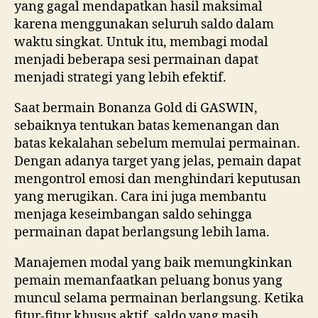
yang gagal mendapatkan hasil maksimal
karena menggunakan seluruh saldo dalam
waktu singkat. Untuk itu, membagi modal
menjadi beberapa sesi permainan dapat
menjadi strategi yang lebih efektif.
Saat bermain Bonanza Gold di GASWIN,
sebaiknya tentukan batas kemenangan dan
batas kekalahan sebelum memulai permainan.
Dengan adanya target yang jelas, pemain dapat
mengontrol emosi dan menghindari keputusan
yang merugikan. Cara ini juga membantu
menjaga keseimbangan saldo sehingga
permainan dapat berlangsung lebih lama.
Manajemen modal yang baik memungkinkan
pemain memanfaatkan peluang bonus yang
muncul selama permainan berlangsung. Ketika
fitur-fitur khusus aktif, saldo yang masih