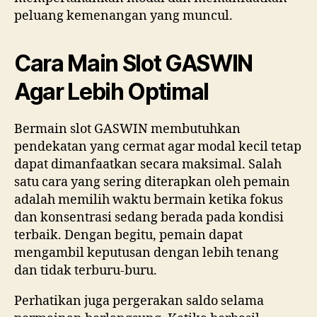
peluang kemenangan yang muncul.
Cara Main Slot GASWIN
Agar Lebih Optimal
Bermain slot GASWIN membutuhkan
pendekatan yang cermat agar modal kecil tetap
dapat dimanfaatkan secara maksimal. Salah
satu cara yang sering diterapkan oleh pemain
adalah memilih waktu bermain ketika fokus
dan konsentrasi sedang berada pada kondisi
terbaik. Dengan begitu, pemain dapat
mengambil keputusan dengan lebih tenang
dan tidak terburu-buru.
Perhatikan juga pergerakan saldo selama