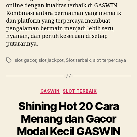
online dengan kualitas terbaik di GASWIN.
Kombinasi antara permainan yang menarik
dan platform yang terpercaya membuat
pengalaman bermain menjadi lebih seru,
nyaman, dan penuh keseruan di setiap
putarannya.
slot gacor
,
slot jackpot
,
Slot terbaik
,
slot terpercaya
Tags
Categories
GASWIN
SLOT TERBAIK
Shining Hot 20 Cara
Menang dan Gacor
Modal Kecil GASWIN