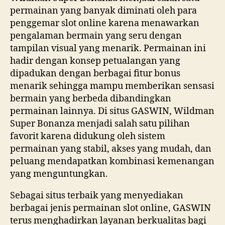
permainan yang banyak diminati oleh para
penggemar slot online karena menawarkan
pengalaman bermain yang seru dengan
tampilan visual yang menarik. Permainan ini
hadir dengan konsep petualangan yang
dipadukan dengan berbagai fitur bonus
menarik sehingga mampu memberikan sensasi
bermain yang berbeda dibandingkan
permainan lainnya. Di situs GASWIN, Wildman
Super Bonanza menjadi salah satu pilihan
favorit karena didukung oleh sistem
permainan yang stabil, akses yang mudah, dan
peluang mendapatkan kombinasi kemenangan
yang menguntungkan.
Sebagai situs terbaik yang menyediakan
berbagai jenis permainan slot online, GASWIN
terus menghadirkan layanan berkualitas bagi