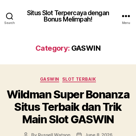
Situs Slot Terpercaya dengan
Bonus Melimpah!
Search
Menu
Category:
GASWIN
Categories
GASWIN
SLOT TERBAIK
Wildman Super Bonanza
Situs Terbaik dan Trik
Main Slot GASWIN
By
Russell Watson
June 8, 2026
Post
Post