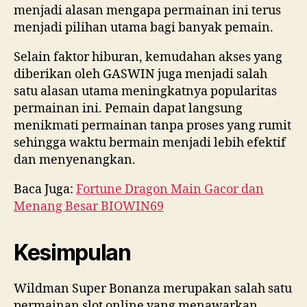
menjadi alasan mengapa permainan ini terus
menjadi pilihan utama bagi banyak pemain.
Selain faktor hiburan, kemudahan akses yang
diberikan oleh GASWIN juga menjadi salah
satu alasan utama meningkatnya popularitas
permainan ini. Pemain dapat langsung
menikmati permainan tanpa proses yang rumit
sehingga waktu bermain menjadi lebih efektif
dan menyenangkan.
Baca Juga:
Fortune Dragon Main Gacor dan
Menang Besar BIOWIN69
Kesimpulan
Wildman Super Bonanza merupakan salah satu
permainan slot online yang menawarkan