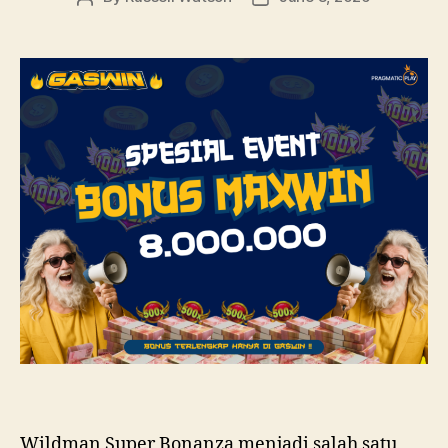
author
date
Wildman Super Bonanza menjadi salah satu