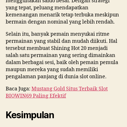
menggunakan saldo besar. Dengan strategi
yang tepat, peluang mendapatkan
kemenangan menarik tetap terbuka meskipun
bermain dengan nominal yang lebih rendah.
Selain itu, banyak pemain menyukai ritme
permainan yang stabil dan mudah diikuti. Hal
tersebut membuat Shining Hot 20 menjadi
salah satu permainan yang sering dimainkan
dalam berbagai sesi, baik oleh pemain pemula
maupun mereka yang sudah memiliki
pengalaman panjang di dunia slot online.
Baca Juga:
Mustang Gold Situs Terbaik Slot
BIOWIN69 Paling Efektif
Kesimpulan