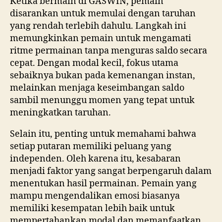
Ketika bermain di GASWIN, pemain
disarankan untuk memulai dengan taruhan
yang rendah terlebih dahulu. Langkah ini
memungkinkan pemain untuk mengamati
ritme permainan tanpa menguras saldo secara
cepat. Dengan modal kecil, fokus utama
sebaiknya bukan pada kemenangan instan,
melainkan menjaga keseimbangan saldo
sambil menunggu momen yang tepat untuk
meningkatkan taruhan.
Selain itu, penting untuk memahami bahwa
setiap putaran memiliki peluang yang
independen. Oleh karena itu, kesabaran
menjadi faktor yang sangat berpengaruh dalam
menentukan hasil permainan. Pemain yang
mampu mengendalikan emosi biasanya
memiliki kesempatan lebih baik untuk
mempertahankan modal dan memanfaatkan