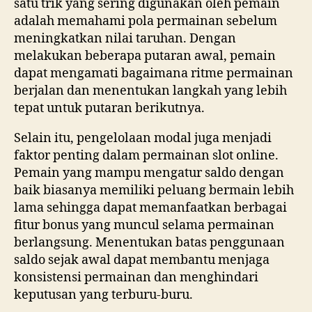
satu trik yang sering digunakan oleh pemain
adalah memahami pola permainan sebelum
meningkatkan nilai taruhan. Dengan
melakukan beberapa putaran awal, pemain
dapat mengamati bagaimana ritme permainan
berjalan dan menentukan langkah yang lebih
tepat untuk putaran berikutnya.
Selain itu, pengelolaan modal juga menjadi
faktor penting dalam permainan slot online.
Pemain yang mampu mengatur saldo dengan
baik biasanya memiliki peluang bermain lebih
lama sehingga dapat memanfaatkan berbagai
fitur bonus yang muncul selama permainan
berlangsung. Menentukan batas penggunaan
saldo sejak awal dapat membantu menjaga
konsistensi permainan dan menghindari
keputusan yang terburu-buru.