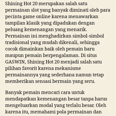
Shining Hot 20 merupakan salah satu
permainan slot yang banyak diminati oleh para
pecinta game online karena menawarkan
tampilan klasik yang dipadukan dengan
peluang kemenangan yang menarik.
Permainan ini menghadirkan simbol-simbol
tradisional yang mudah dikenali, sehingga
cocok dimainkan baik oleh pemain baru
maupun pemain berpengalaman. Di situs
GASWIN, Shining Hot 20 menjadi salah satu
pilihan favorit karena mekanisme
permainannya yang sederhana namun tetap
memberikan sensasi bermain yang seru.
Banyak pemain mencari cara untuk
mendapatkan kemenangan besar tanpa harus
mengeluarkan modal yang terlalu besar. Oleh
karena itu, memahami pola permainan dan