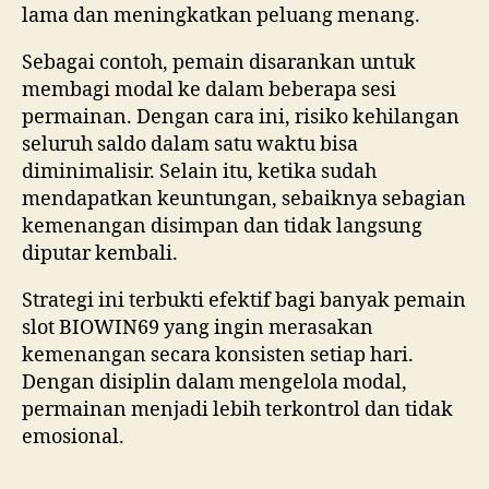
lama dan meningkatkan peluang menang.
Sebagai contoh, pemain disarankan untuk
membagi modal ke dalam beberapa sesi
permainan. Dengan cara ini, risiko kehilangan
seluruh saldo dalam satu waktu bisa
diminimalisir. Selain itu, ketika sudah
mendapatkan keuntungan, sebaiknya sebagian
kemenangan disimpan dan tidak langsung
diputar kembali.
Strategi ini terbukti efektif bagi banyak pemain
slot BIOWIN69 yang ingin merasakan
kemenangan secara konsisten setiap hari.
Dengan disiplin dalam mengelola modal,
permainan menjadi lebih terkontrol dan tidak
emosional.