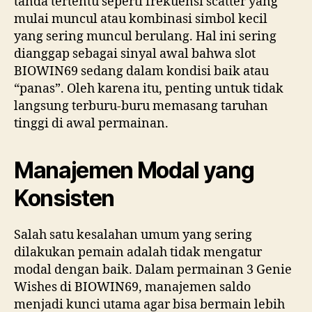
tanda tertentu seperti frekuensi scatter yang
mulai muncul atau kombinasi simbol kecil
yang sering muncul berulang. Hal ini sering
dianggap sebagai sinyal awal bahwa slot
BIOWIN69 sedang dalam kondisi baik atau
“panas”. Oleh karena itu, penting untuk tidak
langsung terburu-buru memasang taruhan
tinggi di awal permainan.
Manajemen Modal yang
Konsisten
Salah satu kesalahan umum yang sering
dilakukan pemain adalah tidak mengatur
modal dengan baik. Dalam permainan 3 Genie
Wishes di BIOWIN69, manajemen saldo
menjadi kunci utama agar bisa bermain lebih