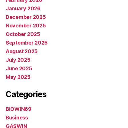
January 2026
December 2025
November 2025
October 2025
September 2025
August 2025
July 2025
June 2025
May 2025
Categories
BIOWIN69
Business
GASWIN