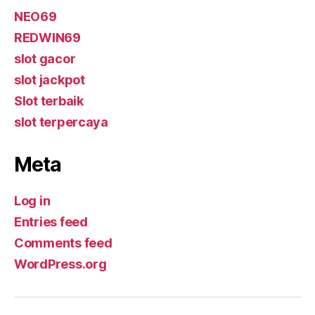
NEO69
REDWIN69
slot gacor
slot jackpot
Slot terbaik
slot terpercaya
Meta
Log in
Entries feed
Comments feed
WordPress.org