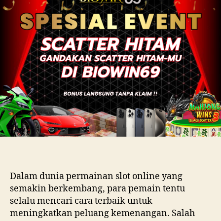
Dalam dunia permainan slot online yang
semakin berkembang, para pemain tentu
selalu mencari cara terbaik untuk
meningkatkan peluang kemenangan. Salah