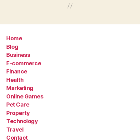
Home
Blog
Business
E-commerce
Finance
Health
Marketing
Online Games
Pet Care
Property
Technology
Travel
Contact