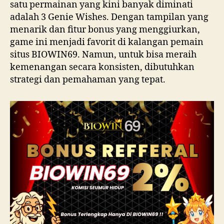
satu permainan yang kini banyak diminati
adalah 3 Genie Wishes. Dengan tampilan yang
menarik dan fitur bonus yang menggiurkan,
game ini menjadi favorit di kalangan pemain
situs BIOWIN69. Namun, untuk bisa meraih
kemenangan secara konsisten, dibutuhkan
strategi dan pemahaman yang tepat.