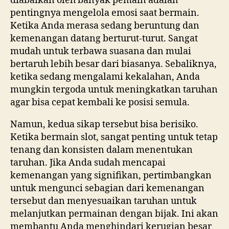
diabaikan oleh banyak pemain adalah
pentingnya mengelola emosi saat bermain.
Ketika Anda merasa sedang beruntung dan
kemenangan datang berturut-turut. Sangat
mudah untuk terbawa suasana dan mulai
bertaruh lebih besar dari biasanya. Sebaliknya,
ketika sedang mengalami kekalahan, Anda
mungkin tergoda untuk meningkatkan taruhan
agar bisa cepat kembali ke posisi semula.
Namun, kedua sikap tersebut bisa berisiko.
Ketika bermain slot, sangat penting untuk tetap
tenang dan konsisten dalam menentukan
taruhan. Jika Anda sudah mencapai
kemenangan yang signifikan, pertimbangkan
untuk mengunci sebagian dari kemenangan
tersebut dan menyesuaikan taruhan untuk
melanjutkan permainan dengan bijak. Ini akan
membantu Anda menghindari kerugian besar