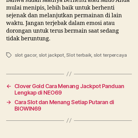
bahwa sudah saatnya berhenti atau saldo Anda
mulai menipis, lebih baik untuk berhenti
sejenak dan melanjutkan permainan di lain
waktu. Jangan terjebak dalam emosi atau
dorongan untuk terus bermain saat sedang
tidak beruntung.
slot gacor
,
slot jackpot
,
Slot terbaik
,
slot terpercaya
Tags
←
Clover Gold Cara Menang Jackpot Panduan
Lengkap di NEO69
→
Cara Slot dan Menang Setiap Putaran di
BIOWIN69