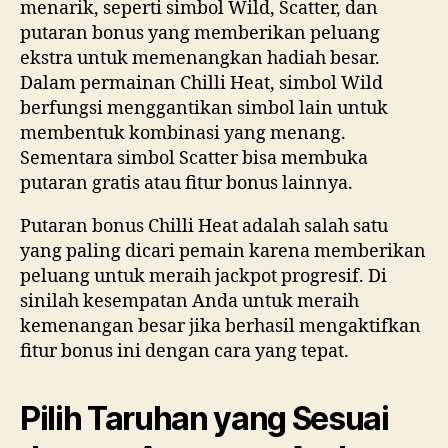
menarik, seperti simbol Wild, Scatter, dan
putaran bonus yang memberikan peluang
ekstra untuk memenangkan hadiah besar.
Dalam permainan Chilli Heat, simbol Wild
berfungsi menggantikan simbol lain untuk
membentuk kombinasi yang menang.
Sementara simbol Scatter bisa membuka
putaran gratis atau fitur bonus lainnya.
Putaran bonus Chilli Heat adalah salah satu
yang paling dicari pemain karena memberikan
peluang untuk meraih jackpot progresif. Di
sinilah kesempatan Anda untuk meraih
kemenangan besar jika berhasil mengaktifkan
fitur bonus ini dengan cara yang tepat.
Pilih Taruhan yang Sesuai