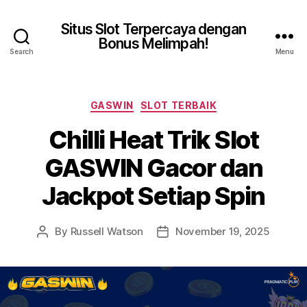
Situs Slot Terpercaya dengan
Bonus Melimpah!
Search
Menu
Categories
GASWIN
SLOT TERBAIK
Chilli Heat Trik Slot
GASWIN Gacor dan
Jackpot Setiap Spin
By
Russell Watson
November 19, 2025
Post
Post
author
date