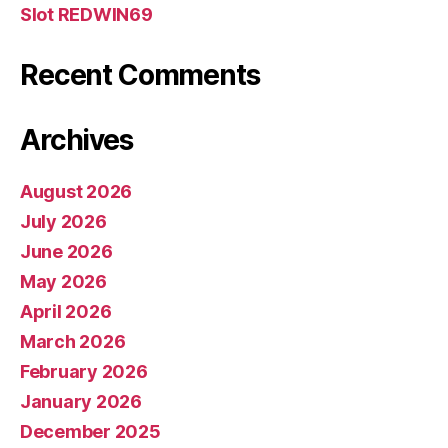
Slot REDWIN69
Recent Comments
Archives
August 2026
July 2026
June 2026
May 2026
April 2026
March 2026
February 2026
January 2026
December 2025