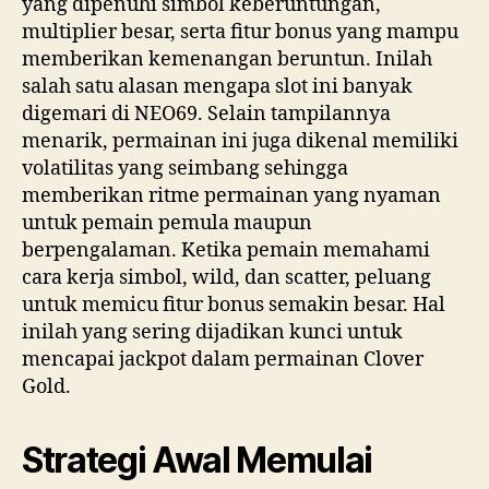
yang dipenuhi simbol keberuntungan,
multiplier besar, serta fitur bonus yang mampu
memberikan kemenangan beruntun. Inilah
salah satu alasan mengapa slot ini banyak
digemari di NEO69. Selain tampilannya
menarik, permainan ini juga dikenal memiliki
volatilitas yang seimbang sehingga
memberikan ritme permainan yang nyaman
untuk pemain pemula maupun
berpengalaman. Ketika pemain memahami
cara kerja simbol, wild, dan scatter, peluang
untuk memicu fitur bonus semakin besar. Hal
inilah yang sering dijadikan kunci untuk
mencapai jackpot dalam permainan Clover
Gold.
Strategi Awal Memulai