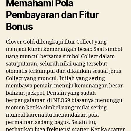
Memahami Pola
Pembayaran dan Fitur
Bonus
Clover Gold dilengkapi fitur Collect yang
menjadi kunci kemenangan besar. Saat simbol
uang muncul bersama simbol Collect dalam
satu putaran, seluruh nilai uang tersebut
otomatis terkumpul dan dikalikan sesuai jenis
Collect yang muncul. Inilah yang sering
membawa pemain menuju kemenangan besar
bahkan jackpot. Pemain yang sudah
berpengalaman di NEO69 biasanya menunggu
momen ketika simbol uang mulai sering
muncul karena itu menandakan pola
permainan sedang bagus. Selain itu,
perhatikan juga frekuensi scatter. Ketika scatter