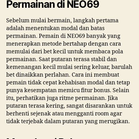
Permainan di NEO69
Sebelum mulai bermain, langkah pertama
adalah menentukan modal dan batas
permainan. Pemain di NEO69 banyak yang
menerapkan metode bertahap dengan cara
memulai dari bet kecil untuk membaca pola
permainan. Saat putaran terasa stabil dan
kemenangan kecil mulai sering keluar, barulah
bet dinaikkan perlahan. Cara ini membuat
pemain tidak cepat kehabisan modal dan tetap
punya kesempatan memicu fitur bonus. Selain
itu, perhatikan juga ritme permainan. Jika
putaran terasa kering, sangat disarankan untuk
berhenti sejenak atau mengganti room agar
tidak terjebak dalam putaran yang merugikan.