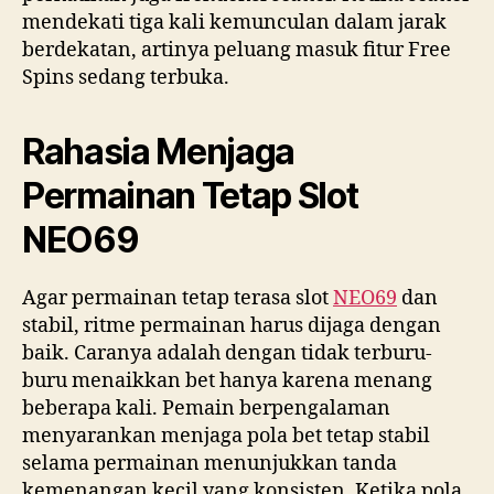
mendekati tiga kali kemunculan dalam jarak
berdekatan, artinya peluang masuk fitur Free
Spins sedang terbuka.
Rahasia Menjaga
Permainan Tetap Slot
NEO69
Agar permainan tetap terasa slot
NEO69
dan
stabil, ritme permainan harus dijaga dengan
baik. Caranya adalah dengan tidak terburu-
buru menaikkan bet hanya karena menang
beberapa kali. Pemain berpengalaman
menyarankan menjaga pola bet tetap stabil
selama permainan menunjukkan tanda
kemenangan kecil yang konsisten. Ketika pola