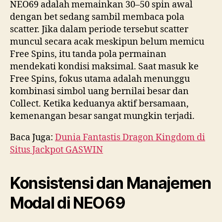
NEO69 adalah memainkan 30–50 spin awal
dengan bet sedang sambil membaca pola
scatter. Jika dalam periode tersebut scatter
muncul secara acak meskipun belum memicu
Free Spins, itu tanda pola permainan
mendekati kondisi maksimal. Saat masuk ke
Free Spins, fokus utama adalah menunggu
kombinasi simbol uang bernilai besar dan
Collect. Ketika keduanya aktif bersamaan,
kemenangan besar sangat mungkin terjadi.
Baca Juga:
Dunia Fantastis Dragon Kingdom di
Situs Jackpot GASWIN
Konsistensi dan Manajemen
Modal di NEO69