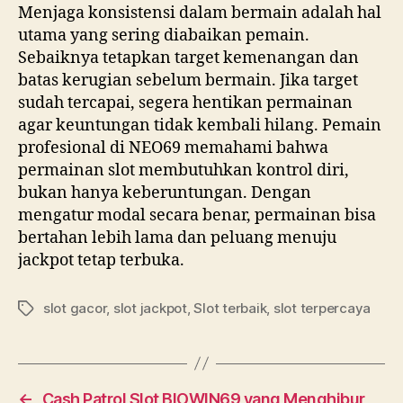
Menjaga konsistensi dalam bermain adalah hal
utama yang sering diabaikan pemain.
Sebaiknya tetapkan target kemenangan dan
batas kerugian sebelum bermain. Jika target
sudah tercapai, segera hentikan permainan
agar keuntungan tidak kembali hilang. Pemain
profesional di NEO69 memahami bahwa
permainan slot membutuhkan kontrol diri,
bukan hanya keberuntungan. Dengan
mengatur modal secara benar, permainan bisa
bertahan lebih lama dan peluang menuju
jackpot tetap terbuka.
slot gacor
,
slot jackpot
,
Slot terbaik
,
slot terpercaya
Tags
←
Cash Patrol Slot BIOWIN69 yang Menghibur