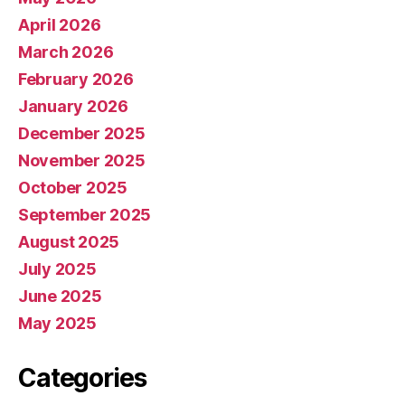
April 2026
March 2026
February 2026
January 2026
December 2025
November 2025
October 2025
September 2025
August 2025
July 2025
June 2025
May 2025
Categories