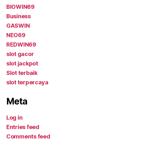
BIOWIN69
Business
GASWIN
NEO69
REDWIN69
slot gacor
slot jackpot
Slot terbaik
slot terpercaya
Meta
Log in
Entries feed
Comments feed