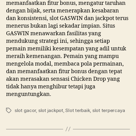
memanfaatkan fitur bonus, mengatur taruhan
dengan bijak, serta menerapkan kesabaran
dan konsistensi, slot GASWIN dan jackpot terus
menerus bukan lagi sekadar impian. Situs
GASWIN menawarkan fasilitas yang
mendukung strategi ini, sehingga setiap
pemain memiliki kesempatan yang adil untuk
meraih kemenangan. Pemain yang mampu
mengelola modal, membaca pola permainan,
dan memanfaatkan fitur bonus dengan tepat
akan merasakan sensasi Chicken Drop yang
tidak hanya menghibur tetapi juga
menguntungkan.
slot gacor
,
slot jackpot
,
Slot terbaik
,
slot terpercaya
Tags