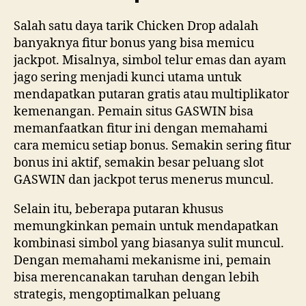
Salah satu daya tarik Chicken Drop adalah
banyaknya fitur bonus yang bisa memicu
jackpot. Misalnya, simbol telur emas dan ayam
jago sering menjadi kunci utama untuk
mendapatkan putaran gratis atau multiplikator
kemenangan. Pemain situs GASWIN bisa
memanfaatkan fitur ini dengan memahami
cara memicu setiap bonus. Semakin sering fitur
bonus ini aktif, semakin besar peluang slot
GASWIN dan jackpot terus menerus muncul.
Selain itu, beberapa putaran khusus
memungkinkan pemain untuk mendapatkan
kombinasi simbol yang biasanya sulit muncul.
Dengan memahami mekanisme ini, pemain
bisa merencanakan taruhan dengan lebih
strategis, mengoptimalkan peluang