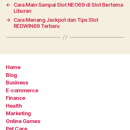
←
Cara Main Sampai Slot NEO69 di Slot Bertema
Liburan
→
Cara Menang Jackpot dan Tips Slot
REDWIN69 Terbaru
Home
Blog
Business
E-commerce
Finance
Health
Marketing
Online Games
Pet Care