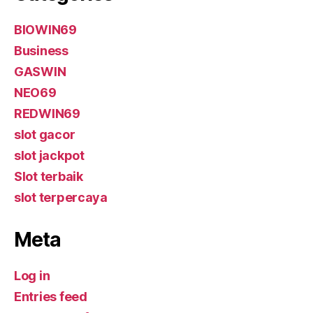
BIOWIN69
Business
GASWIN
NEO69
REDWIN69
slot gacor
slot jackpot
Slot terbaik
slot terpercaya
Meta
Log in
Entries feed