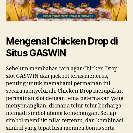
Mengenal Chicken Drop di
Situs GASWIN
Sebelum membahas cara agar Chicken Drop
slot GASWIN dan jackpot terus menerus,
penting untuk memahami permainan ini
secara menyeluruh. Chicken Drop merupakan
permainan slot dengan tema peternakan yang
menyenangkan, di mana telur-telur berharga
menjadi simbol utama kemenangan. Setiap
simbol memiliki nilai tertentu, dan kombinasi
simbol yang tepat bisa memicu bonus serta