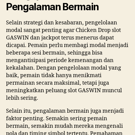
Pengalaman Bermain
Selain strategi dan kesabaran, pengelolaan
modal sangat penting agar Chicken Drop slot
GASWIN dan jackpot terus menerus dapat
dicapai. Pemain perlu membagi modal menjadi
beberapa sesi bermain, sehingga bisa
mengantisipasi periode kemenangan dan
kekalahan. Dengan pengelolaan modal yang
baik, pemain tidak hanya menikmati
permainan secara maksimal, tetapi juga
meningkatkan peluang slot GASWIN muncul
lebih sering.
Selain itu, pengalaman bermain juga menjadi
faktor penting. Semakin sering pemain
bermain, semakin mudah mereka mengenali
pola dan timing simbol tertentu. Pemahaman