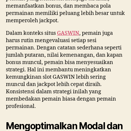
memanfaatkan bonus, dan membaca pola
permainan memiliki peluang lebih besar untuk
memperoleh jackpot.
Dalam konteks situs
GASWIN
, pemain juga
harus rutin mengevaluasi setiap sesi
permainan. Dengan catatan sederhana seperti
jumlah putaran, nilai kemenangan, dan kapan
bonus muncul, pemain bisa menyesuaikan
strategi. Hal ini membantu meningkatkan
kemungkinan slot GASWIN lebih sering
muncul dan jackpot lebih cepat diraih.
Konsistensi dalam strategi inilah yang
membedakan pemain biasa dengan pemain
profesional.
Mengoptimalkan Modal dan