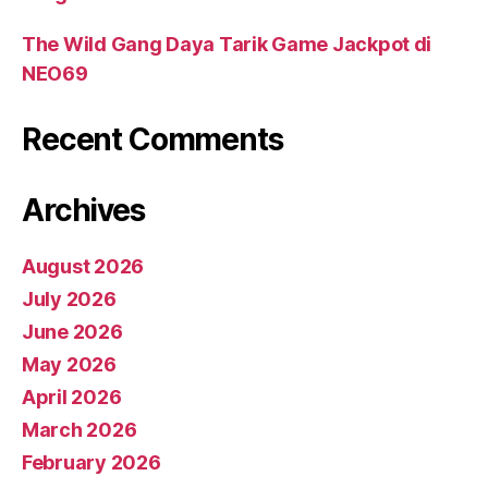
The Wild Gang Daya Tarik Game Jackpot di
NEO69
Recent Comments
Archives
August 2026
July 2026
June 2026
May 2026
April 2026
March 2026
February 2026