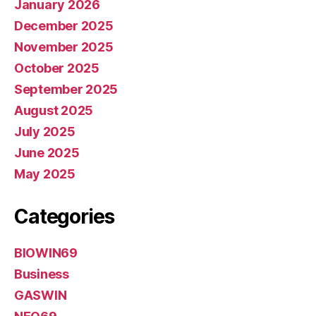
January 2026
December 2025
November 2025
October 2025
September 2025
August 2025
July 2025
June 2025
May 2025
Categories
BIOWIN69
Business
GASWIN