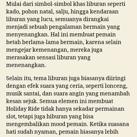
Mulai dari simbol-simbol khas liburan seperti
kado, pohon natal, salju, hingga kendaraan
liburan yang lucu, semuanya dirangkai
menjadi sebuah pengalaman bermain yang
menyenangkan. Hal ini membuat pemain
betah berlama-lama bermain, karena selain
mengejar kemenangan, mereka juga
merasakan sensasi liburan yang
menenangkan.
Selain itu, tema liburan juga biasanya diiringi
dengan efek suara yang ceria, seperti lonceng,
musik santai, dan suara angin yang menambah
kesan sejuk. Semua elemen ini membuat
Holiday Ride tidak hanya sekadar permainan
slot, tetapi juga hiburan yang bisa
mengembalikan mood pemain. Ketika suasana
hati sudah nyaman, pemain biasanya lebih