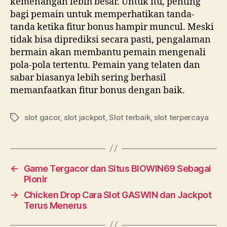
kemenangan lebih besar. Untuk itu, penting
bagi pemain untuk memperhatikan tanda-
tanda ketika fitur bonus hampir muncul. Meski
tidak bisa diprediksi secara pasti, pengalaman
bermain akan membantu pemain mengenali
pola-pola tertentu. Pemain yang telaten dan
sabar biasanya lebih sering berhasil
memanfaatkan fitur bonus dengan baik.
slot gacor
,
slot jackpot
,
Slot terbaik
,
slot terpercaya
Tags
←
Game Tergacor dan Situs BIOWIN69 Sebagai
Pionir
→
Chicken Drop Cara Slot GASWIN dan Jackpot
Terus Menerus