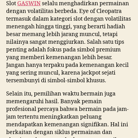
Slot
GASWIN
selalu menghadirkan permainan
dengan volatilitas berbeda. Eye of Cleopatra
termasuk dalam kategori slot dengan volatilitas
menengah hingga tinggi, yang berarti hadiah
besar memang lebih jarang muncul, tetapi
nilainya sangat menggiurkan. Salah satu tips
penting adalah fokus pada simbol premium
yang memberi kemenangan lebih besar.
Jangan hanya terpaku pada kemenangan kecil
yang sering muncul, karena jackpot sejati
tersembunyi di simbol-simbol khusus.
Selain itu, pemilihan waktu bermain juga
memengaruhi hasil. Banyak pemain
profesional percaya bahwa bermain pada jam-
jam tertentu meningkatkan peluang
mendapatkan kemenangan signifikan. Hal ini
berkaitan dengan siklus permainan dan