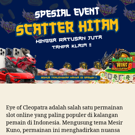
Eye of Cleopatra adalah salah satu permainan
slot online yang paling populer di kalangan
pemain di Indonesia. Mengusung tema Mesir
Kuno, permainan ini menghadirkan nuansa