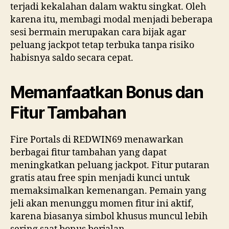
terjadi kekalahan dalam waktu singkat. Oleh
karena itu, membagi modal menjadi beberapa
sesi bermain merupakan cara bijak agar
peluang jackpot tetap terbuka tanpa risiko
habisnya saldo secara cepat.
Memanfaatkan Bonus dan
Fitur Tambahan
Fire Portals di REDWIN69 menawarkan
berbagai fitur tambahan yang dapat
meningkatkan peluang jackpot. Fitur putaran
gratis atau free spin menjadi kunci untuk
memaksimalkan kemenangan. Pemain yang
jeli akan menunggu momen fitur ini aktif,
karena biasanya simbol khusus muncul lebih