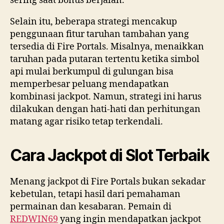
sering saat bonus berjalan.
Selain itu, beberapa strategi mencakup
penggunaan fitur taruhan tambahan yang
tersedia di Fire Portals. Misalnya, menaikkan
taruhan pada putaran tertentu ketika simbol
api mulai berkumpul di gulungan bisa
memperbesar peluang mendapatkan
kombinasi jackpot. Namun, strategi ini harus
dilakukan dengan hati-hati dan perhitungan
matang agar risiko tetap terkendali.
Cara Jackpot di Slot Terbaik
Menang jackpot di Fire Portals bukan sekadar
kebetulan, tetapi hasil dari pemahaman
permainan dan kesabaran. Pemain di
REDWIN69
yang ingin mendapatkan jackpot