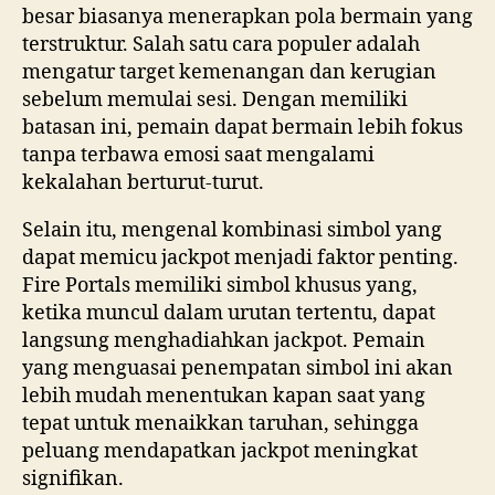
besar biasanya menerapkan pola bermain yang
terstruktur. Salah satu cara populer adalah
mengatur target kemenangan dan kerugian
sebelum memulai sesi. Dengan memiliki
batasan ini, pemain dapat bermain lebih fokus
tanpa terbawa emosi saat mengalami
kekalahan berturut-turut.
Selain itu, mengenal kombinasi simbol yang
dapat memicu jackpot menjadi faktor penting.
Fire Portals memiliki simbol khusus yang,
ketika muncul dalam urutan tertentu, dapat
langsung menghadiahkan jackpot. Pemain
yang menguasai penempatan simbol ini akan
lebih mudah menentukan kapan saat yang
tepat untuk menaikkan taruhan, sehingga
peluang mendapatkan jackpot meningkat
signifikan.