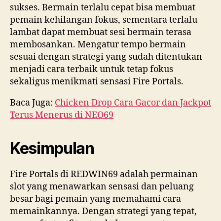
sukses. Bermain terlalu cepat bisa membuat
pemain kehilangan fokus, sementara terlalu
lambat dapat membuat sesi bermain terasa
membosankan. Mengatur tempo bermain
sesuai dengan strategi yang sudah ditentukan
menjadi cara terbaik untuk tetap fokus
sekaligus menikmati sensasi Fire Portals.
Baca Juga:
Chicken Drop Cara Gacor dan Jackpot
Terus Menerus di NEO69
Kesimpulan
Fire Portals di REDWIN69 adalah permainan
slot yang menawarkan sensasi dan peluang
besar bagi pemain yang memahami cara
memainkannya. Dengan strategi yang tepat,