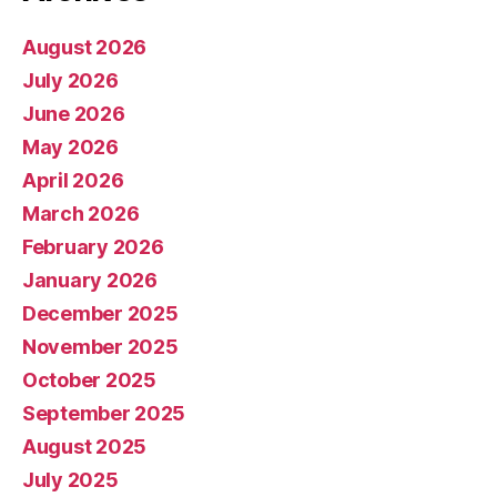
August 2026
July 2026
June 2026
May 2026
April 2026
March 2026
February 2026
January 2026
December 2025
November 2025
October 2025
September 2025
August 2025
July 2025