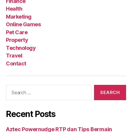
Finance
Health
Marketing
Online Games
Pet Care
Property
Technology
Travel
Contact
Search
for:
Recent Posts
Aztec Powernudge RTP dan Tips Bermain