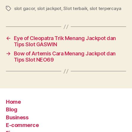
slot gacor
,
slot jackpot
,
Slot terbaik
,
slot terpercaya
Tags
←
Eye of Cleopatra Trik Menang Jackpot dan
Tips Slot GASWIN
→
Bow of Artemis Cara Menang Jackpot dan
Tips Slot NEO69
Home
Blog
Business
E-commerce