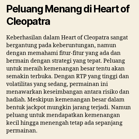
Peluang Menang di Heart of
Cleopatra
Keberhasilan dalam Heart of Cleopatra sangat
bergantung pada keberuntungan, namun
dengan memahami fitur-fitur yang ada dan
bermain dengan strategi yang tepat. Peluang
untuk meraih kemenangan besar tentu akan
semakin terbuka. Dengan RTP yang tinggi dan
volatilitas yang sedang, permainan ini
menawarkan keseimbangan antara risiko dan
hadiah. Meskipun kemenangan besar dalam
bentuk jackpot mungkin jarang terjadi. Namun
peluang untuk mendapatkan kemenangan
kecil hingga menengah tetap ada sepanjang
permainan.