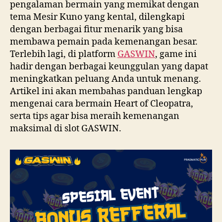
pengalaman bermain yang memikat dengan
tema Mesir Kuno yang kental, dilengkapi
dengan berbagai fitur menarik yang bisa
membawa pemain pada kemenangan besar.
Terlebih lagi, di platform
GASWIN
, game ini
hadir dengan berbagai keunggulan yang dapat
meningkatkan peluang Anda untuk menang.
Artikel ini akan membahas panduan lengkap
mengenai cara bermain Heart of Cleopatra,
serta tips agar bisa meraih kemenangan
maksimal di slot GASWIN.