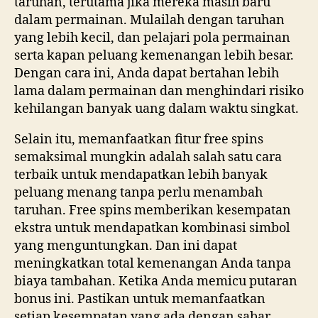
taruhan, terutama jika mereka masih baru
dalam permainan. Mulailah dengan taruhan
yang lebih kecil, dan pelajari pola permainan
serta kapan peluang kemenangan lebih besar.
Dengan cara ini, Anda dapat bertahan lebih
lama dalam permainan dan menghindari risiko
kehilangan banyak uang dalam waktu singkat.
Selain itu, memanfaatkan fitur free spins
semaksimal mungkin adalah salah satu cara
terbaik untuk mendapatkan lebih banyak
peluang menang tanpa perlu menambah
taruhan. Free spins memberikan kesempatan
ekstra untuk mendapatkan kombinasi simbol
yang menguntungkan. Dan ini dapat
meningkatkan total kemenangan Anda tanpa
biaya tambahan. Ketika Anda memicu putaran
bonus ini. Pastikan untuk memanfaatkan
setiap kesempatan yang ada dengan sabar,