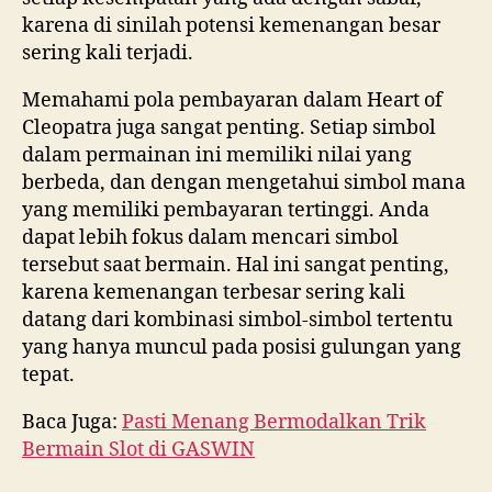
karena di sinilah potensi kemenangan besar
sering kali terjadi.
Memahami pola pembayaran dalam Heart of
Cleopatra juga sangat penting. Setiap simbol
dalam permainan ini memiliki nilai yang
berbeda, dan dengan mengetahui simbol mana
yang memiliki pembayaran tertinggi. Anda
dapat lebih fokus dalam mencari simbol
tersebut saat bermain. Hal ini sangat penting,
karena kemenangan terbesar sering kali
datang dari kombinasi simbol-simbol tertentu
yang hanya muncul pada posisi gulungan yang
tepat.
Baca Juga:
Pasti Menang Bermodalkan Trik
Bermain Slot di GASWIN