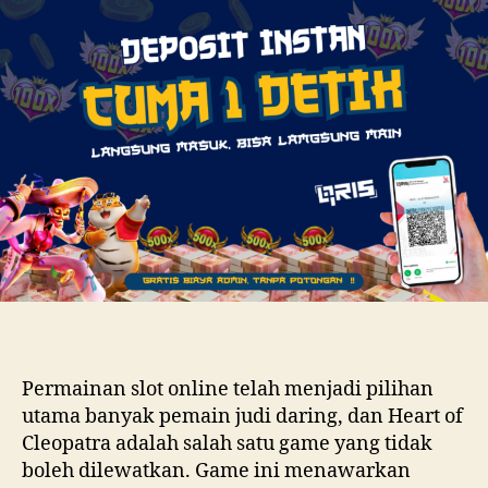
Permainan slot online telah menjadi pilihan
utama banyak pemain judi daring, dan Heart of
Cleopatra adalah salah satu game yang tidak
boleh dilewatkan. Game ini menawarkan