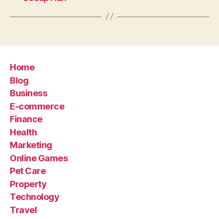
Home
Blog
Business
E-commerce
Finance
Health
Marketing
Online Games
Pet Care
Property
Technology
Travel