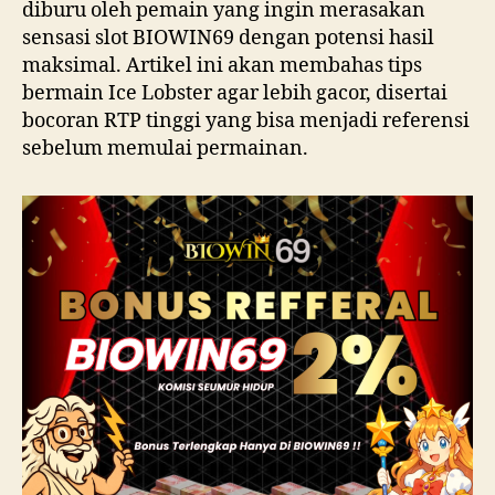
diburu oleh pemain yang ingin merasakan
sensasi slot BIOWIN69 dengan potensi hasil
maksimal. Artikel ini akan membahas tips
bermain Ice Lobster agar lebih gacor, disertai
bocoran RTP tinggi yang bisa menjadi referensi
sebelum memulai permainan.