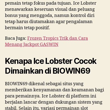
pemain tetap fokus pada tujuan. Ice Lobster
menawarkan keseruan visual dan peluang
bonus yang menggoda, namun kontrol diri
tetap harus diutamakan agar pengalaman
bermain tetap positif.
Baca Juga:
Frozen Tropics Trik dan Cara
Menang Jackpot GASWIN
Kenapa Ice Lobster Cocok
Dimainkan di BIOWIN69
BIOWIN69 dikenal sebagai situs yang
memberikan kenyamanan dan keamanan bagi
para pemainnya. Ice Lobster di platform ini
berjalan lancar dengan dukungan sistem yang
stabil. Selain itu, variasi permainan slot