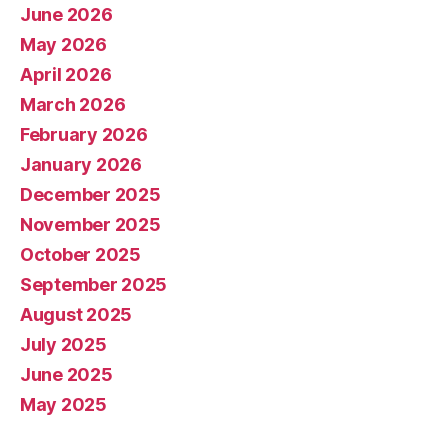
June 2026
May 2026
April 2026
March 2026
February 2026
January 2026
December 2025
November 2025
October 2025
September 2025
August 2025
July 2025
June 2025
May 2025