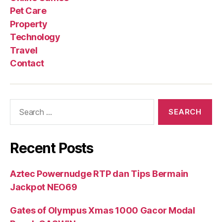
Pet Care
Property
Technology
Travel
Contact
Search
for:
Recent Posts
Aztec Powernudge RTP dan Tips Bermain
Jackpot NEO69
Gates of Olympus Xmas 1000 Gacor Modal