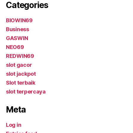
Categories
BIOWIN69
Business
GASWIN
NEO69
REDWIN69
slot gacor
slot jackpot
Slot terbaik
slot terpercaya
Meta
Log in