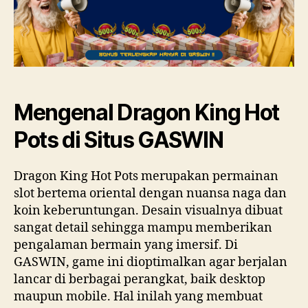
Mengenal Dragon King Hot
Pots di Situs GASWIN
Dragon King Hot Pots merupakan permainan
slot bertema oriental dengan nuansa naga dan
koin keberuntungan. Desain visualnya dibuat
sangat detail sehingga mampu memberikan
pengalaman bermain yang imersif. Di
GASWIN, game ini dioptimalkan agar berjalan
lancar di berbagai perangkat, baik desktop
maupun mobile. Hal inilah yang membuat