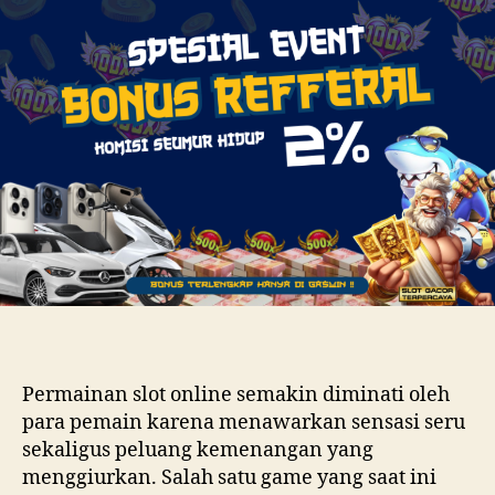
Permainan slot online semakin diminati oleh
para pemain karena menawarkan sensasi seru
sekaligus peluang kemenangan yang
menggiurkan. Salah satu game yang saat ini