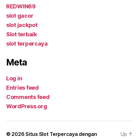
REDWIN69
slot gacor
slot jackpot
Slot terbaik
slot terpercaya
Meta
Log in
Entries feed
Comments feed
WordPress.org
© 2026
Situs Slot Terpercaya dengan
Up
↑