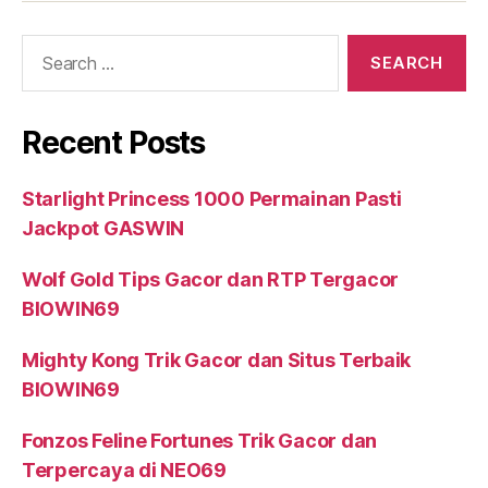
Search
for:
Recent Posts
Starlight Princess 1000 Permainan Pasti
Jackpot GASWIN
Wolf Gold Tips Gacor dan RTP Tergacor
BIOWIN69
Mighty Kong Trik Gacor dan Situs Terbaik
BIOWIN69
Fonzos Feline Fortunes Trik Gacor dan
Terpercaya di NEO69