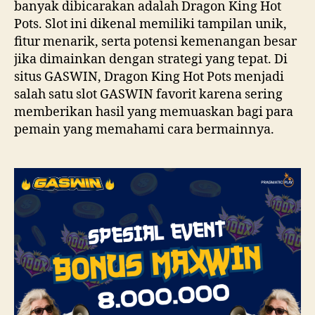
banyak dibicarakan adalah Dragon King Hot
Pots. Slot ini dikenal memiliki tampilan unik,
fitur menarik, serta potensi kemenangan besar
jika dimainkan dengan strategi yang tepat. Di
situs GASWIN, Dragon King Hot Pots menjadi
salah satu slot GASWIN favorit karena sering
memberikan hasil yang memuaskan bagi para
pemain yang memahami cara bermainnya.