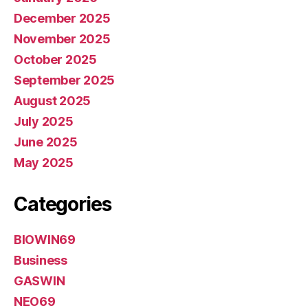
December 2025
November 2025
October 2025
September 2025
August 2025
July 2025
June 2025
May 2025
Categories
BIOWIN69
Business
GASWIN
NEO69