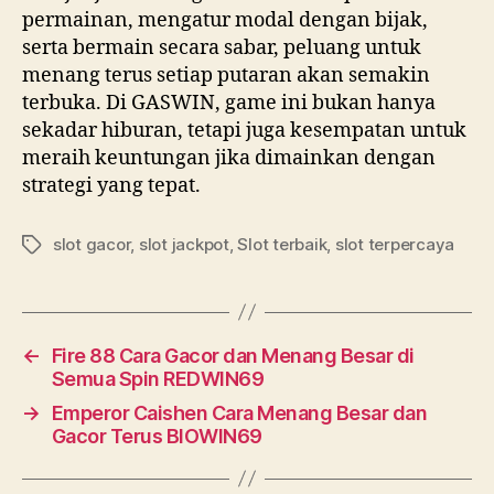
permainan, mengatur modal dengan bijak,
serta bermain secara sabar, peluang untuk
menang terus setiap putaran akan semakin
terbuka. Di GASWIN, game ini bukan hanya
sekadar hiburan, tetapi juga kesempatan untuk
meraih keuntungan jika dimainkan dengan
strategi yang tepat.
slot gacor
,
slot jackpot
,
Slot terbaik
,
slot terpercaya
Tags
←
Fire 88 Cara Gacor dan Menang Besar di
Semua Spin REDWIN69
→
Emperor Caishen Cara Menang Besar dan
Gacor Terus BIOWIN69