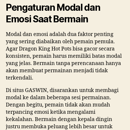
Pengaturan Modal dan
Emosi Saat Bermain
Modal dan emosi adalah dua faktor penting
yang sering diabaikan oleh pemain pemula.
Agar Dragon King Hot Pots bisa gacor secara
konsisten, pemain harus memiliki batas modal
yang jelas. Bermain tanpa perencanaan hanya
akan membuat permainan menjadi tidak
terkendali.
Di situs GASWIN, disarankan untuk membagi
modal ke dalam beberapa sesi permainan.
Dengan begitu, pemain tidak akan mudah
terpancing emosi ketika mengalami
kekalahan. Bermain dengan kepala dingin
justru membuka peluang lebih besar untuk