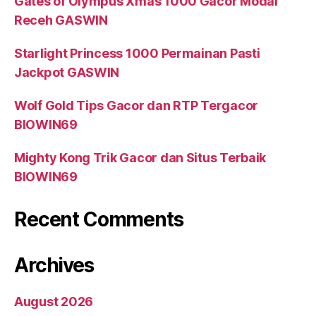
Gates of Olympus Xmas 1000 Gacor Modal
Receh GASWIN
Starlight Princess 1000 Permainan Pasti
Jackpot GASWIN
Wolf Gold Tips Gacor dan RTP Tergacor
BIOWIN69
Mighty Kong Trik Gacor dan Situs Terbaik
BIOWIN69
Recent Comments
Archives
August 2026