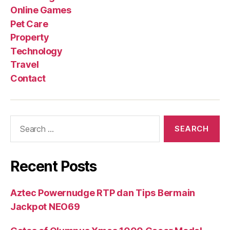
Online Games
Pet Care
Property
Technology
Travel
Contact
Search
for:
Recent Posts
Aztec Powernudge RTP dan Tips Bermain
Jackpot NEO69