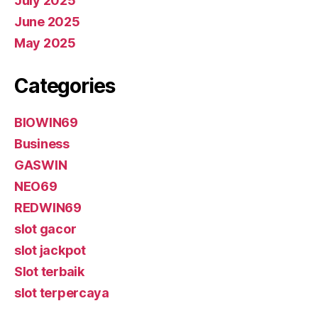
July 2025
June 2025
May 2025
Categories
BIOWIN69
Business
GASWIN
NEO69
REDWIN69
slot gacor
slot jackpot
Slot terbaik
slot terpercaya