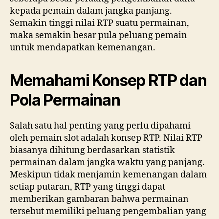
kepada pemain dalam jangka panjang.
Semakin tinggi nilai RTP suatu permainan,
maka semakin besar pula peluang pemain
untuk mendapatkan kemenangan.
Memahami Konsep RTP dan
Pola Permainan
Salah satu hal penting yang perlu dipahami
oleh pemain slot adalah konsep RTP. Nilai RTP
biasanya dihitung berdasarkan statistik
permainan dalam jangka waktu yang panjang.
Meskipun tidak menjamin kemenangan dalam
setiap putaran, RTP yang tinggi dapat
memberikan gambaran bahwa permainan
tersebut memiliki peluang pengembalian yang