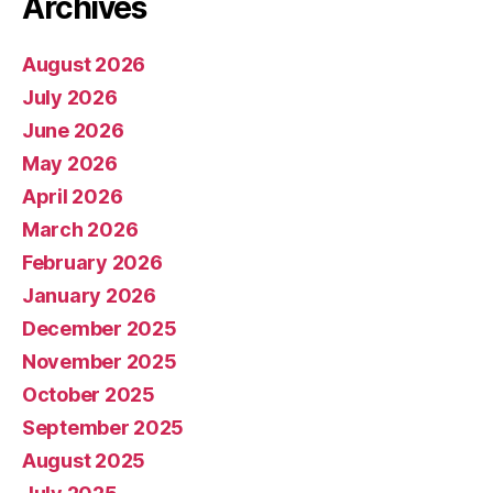
Archives
August 2026
July 2026
June 2026
May 2026
April 2026
March 2026
February 2026
January 2026
December 2025
November 2025
October 2025
September 2025
August 2025