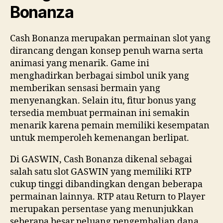
Bonanza
Cash Bonanza merupakan permainan slot yang
dirancang dengan konsep penuh warna serta
animasi yang menarik. Game ini
menghadirkan berbagai simbol unik yang
memberikan sensasi bermain yang
menyenangkan. Selain itu, fitur bonus yang
tersedia membuat permainan ini semakin
menarik karena pemain memiliki kesempatan
untuk memperoleh kemenangan berlipat.
Di GASWIN, Cash Bonanza dikenal sebagai
salah satu slot GASWIN yang memiliki RTP
cukup tinggi dibandingkan dengan beberapa
permainan lainnya. RTP atau Return to Player
merupakan persentase yang menunjukkan
seberapa besar peluang pengembalian dana