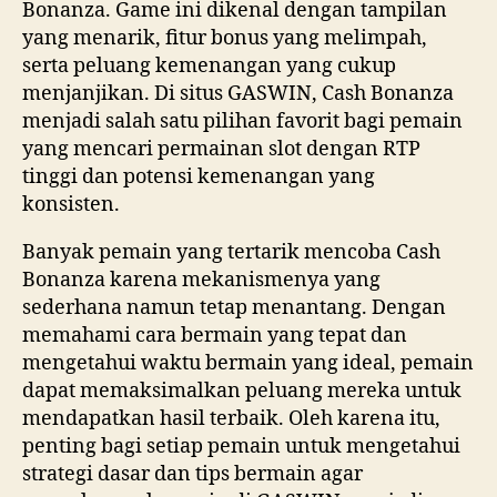
Bonanza. Game ini dikenal dengan tampilan
yang menarik, fitur bonus yang melimpah,
serta peluang kemenangan yang cukup
menjanjikan. Di situs GASWIN, Cash Bonanza
menjadi salah satu pilihan favorit bagi pemain
yang mencari permainan slot dengan RTP
tinggi dan potensi kemenangan yang
konsisten.
Banyak pemain yang tertarik mencoba Cash
Bonanza karena mekanismenya yang
sederhana namun tetap menantang. Dengan
memahami cara bermain yang tepat dan
mengetahui waktu bermain yang ideal, pemain
dapat memaksimalkan peluang mereka untuk
mendapatkan hasil terbaik. Oleh karena itu,
penting bagi setiap pemain untuk mengetahui
strategi dasar dan tips bermain agar