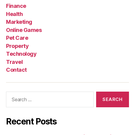
Finance
Health
Marketing
Online Games
Pet Care
Property
Technology
Travel
Contact
Search
for:
Recent Posts