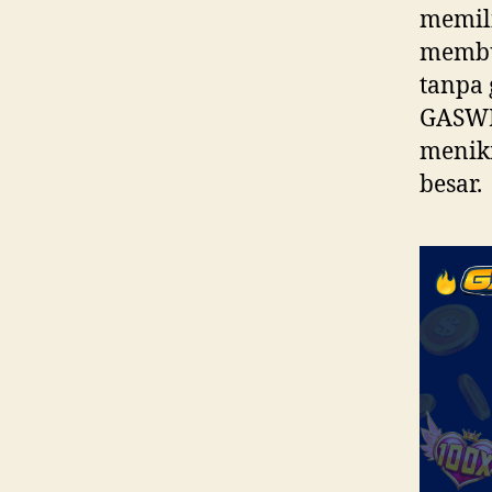
memili
membu
tanpa 
GASWI
menikm
besar.