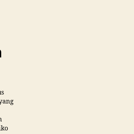
n
us
 yang
n
iko