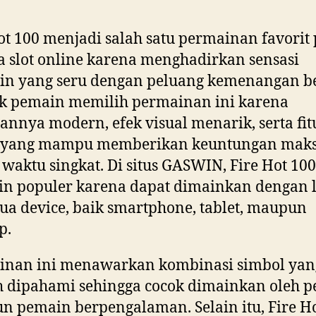
ot 100 menjadi salah satu permainan favorit
a slot online karena menghadirkan sensasi
in yang seru dengan peluang kemenangan be
k pemain memilih permainan ini karena
annya modern, efek visual menarik, serta fit
 yang mampu memberikan keuntungan mak
waktu singkat. Di situs GASWIN, Fire Hot 100
in populer karena dapat dimainkan dengan 
ua device, baik smartphone, tablet, maupun
p.
inan ini menawarkan kombinasi simbol yan
 dipahami sehingga cocok dimainkan oleh 
 pemain berpengalaman. Selain itu, Fire H