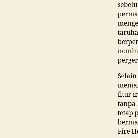
sebelu
perma
menge
taruh
berpe
nomina
perger
Selain
memanf
fitur 
tanpa
tetap 
bermai
Fire H