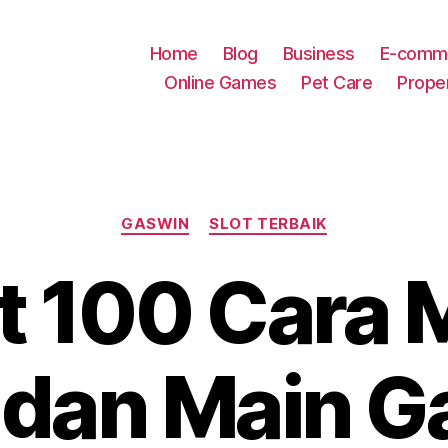
Home
Blog
Business
E-comm
Online Games
Pet Care
Prope
Categories
GASWIN
SLOT TERBAIK
ot 100 Cara
 dan Main Ga