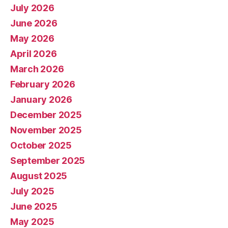
July 2026
June 2026
May 2026
April 2026
March 2026
February 2026
January 2026
December 2025
November 2025
October 2025
September 2025
August 2025
July 2025
June 2025
May 2025