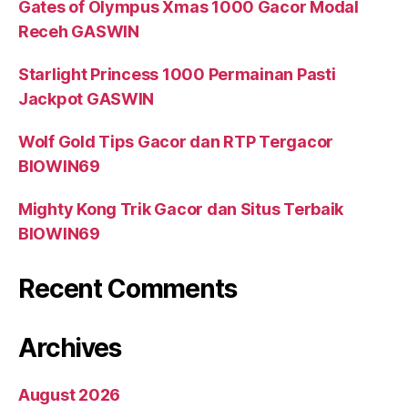
Gates of Olympus Xmas 1000 Gacor Modal
Receh GASWIN
Starlight Princess 1000 Permainan Pasti
Jackpot GASWIN
Wolf Gold Tips Gacor dan RTP Tergacor
BIOWIN69
Mighty Kong Trik Gacor dan Situs Terbaik
BIOWIN69
Recent Comments
Archives
August 2026