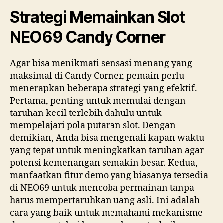
Strategi Memainkan Slot
NEO69 Candy Corner
Agar bisa menikmati sensasi menang yang
maksimal di Candy Corner, pemain perlu
menerapkan beberapa strategi yang efektif.
Pertama, penting untuk memulai dengan
taruhan kecil terlebih dahulu untuk
mempelajari pola putaran slot. Dengan
demikian, Anda bisa mengenali kapan waktu
yang tepat untuk meningkatkan taruhan agar
potensi kemenangan semakin besar. Kedua,
manfaatkan fitur demo yang biasanya tersedia
di NEO69 untuk mencoba permainan tanpa
harus mempertaruhkan uang asli. Ini adalah
cara yang baik untuk memahami mekanisme