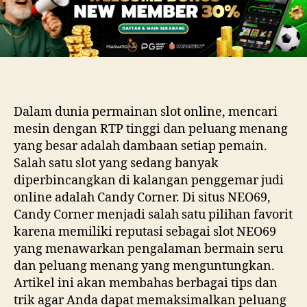
Dalam dunia permainan slot online, mencari
mesin dengan RTP tinggi dan peluang menang
yang besar adalah dambaan setiap pemain.
Salah satu slot yang sedang banyak
diperbincangkan di kalangan penggemar judi
online adalah Candy Corner. Di situs NEO69,
Candy Corner menjadi salah satu pilihan favorit
karena memiliki reputasi sebagai slot NEO69
yang menawarkan pengalaman bermain seru
dan peluang menang yang menguntungkan.
Artikel ini akan membahas berbagai tips dan
trik agar Anda dapat memaksimalkan peluang