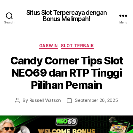
Situs Slot Terpercaya dengan
Bonus Melimpah!
Search
Menu
Categories
GASWIN
SLOT TERBAIK
Candy Corner Tips Slot
NEO69 dan RTP Tinggi
Pilihan Pemain
By
Russell Watson
September 26, 2025
Post
Post
author
date