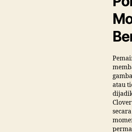
Po
Mo
Be
Pemai
memba
gamba
atau t
dijadi
Clove
secara
momen
perma