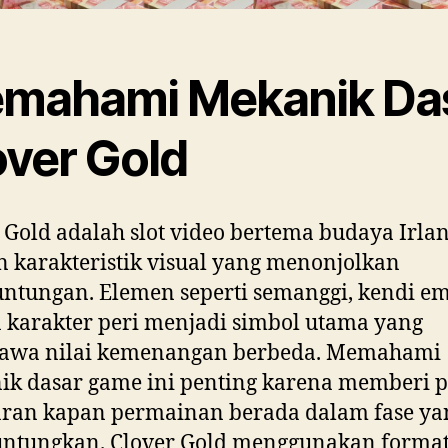
mahami Mekanik Da
over Gold
 Gold adalah slot video bertema budaya Irla
 karakteristik visual yang menonjolkan
ntungan. Elemen seperti semanggi, kendi em
 karakter peri menjadi simbol utama yang
wa nilai kemenangan berbeda. Memahami
ik dasar game ini penting karena memberi 
ran kapan permainan berada dalam fase ya
ntungkan. Clover Gold menggunakan format