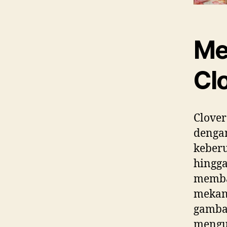
Me
Cl
Clover
dengan
keberu
hingga
memba
mekan
gamba
mengu