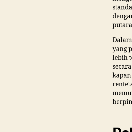
standa
dengan
putara
Dalam 
yang p
lebih 
secara
kapan 
rente
memut
berpin