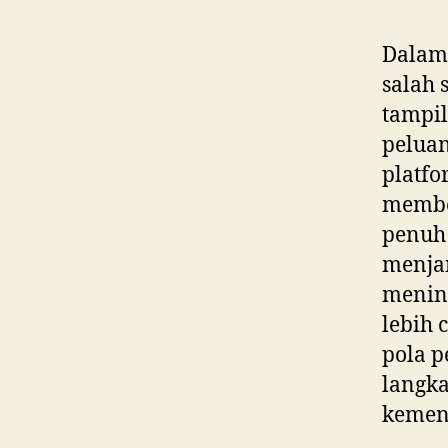
Dalam 
salah 
tampil
pelua
platf
membe
penuh 
menja
menin
lebih 
pola p
langka
kemen