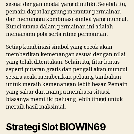
sesuai dengan modal yang dimiliki. Setelah itu,
pemain dapat langsung memutar permainan
dan menunggu kombinasi simbol yang muncul.
Kunci utama dalam permainan ini adalah
memahami pola serta ritme permainan.
Setiap kombinasi simbol yang cocok akan
memberikan kemenangan sesuai dengan nilai
yang telah ditentukan. Selain itu, fitur bonus
seperti putaran gratis dan pengali akan muncul
secara acak, memberikan peluang tambahan
untuk meraih kemenangan lebih besar. Pemain
yang sabar dan mampu membaca situasi
biasanya memiliki peluang lebih tinggi untuk
meraih hasil maksimal.
Strategi Slot BIOWIN69