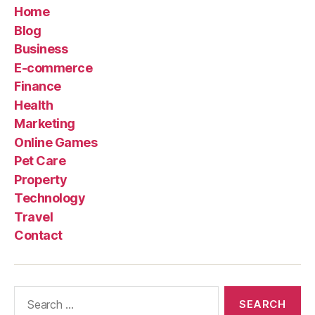
Home
Blog
Business
E-commerce
Finance
Health
Marketing
Online Games
Pet Care
Property
Technology
Travel
Contact
Search
for: