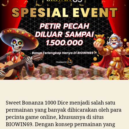
Sweet Bonanza 1000 Dice menjadi salah satu
permainan yang banyak dibicarakan oleh para
pecinta game online, khususnya di situs
BIOWIN69. Dengan konsep permainan yang