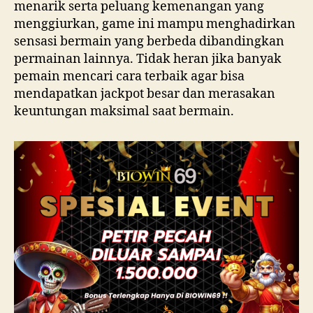
menarik serta peluang kemenangan yang
menggiurkan, game ini mampu menghadirkan
sensasi bermain yang berbeda dibandingkan
permainan lainnya. Tidak heran jika banyak
pemain mencari cara terbaik agar bisa
mendapatkan jackpot besar dan merasakan
keuntungan maksimal saat bermain.