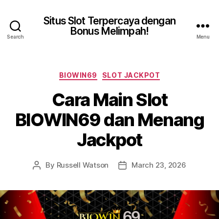
Situs Slot Terpercaya dengan
Bonus Melimpah!
Search
Menu
Categories
BIOWIN69
SLOT JACKPOT
Cara Main Slot
BIOWIN69 dan Menang
Jackpot
By
Russell Watson
March 23, 2026
Post
Post
author
date