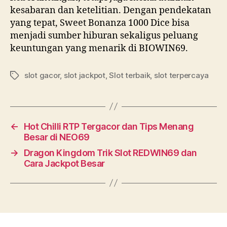
kesabaran dan ketelitian. Dengan pendekatan
yang tepat, Sweet Bonanza 1000 Dice bisa
menjadi sumber hiburan sekaligus peluang
keuntungan yang menarik di BIOWIN69.
slot gacor
,
slot jackpot
,
Slot terbaik
,
slot terpercaya
Tags
←
Hot Chilli RTP Tergacor dan Tips Menang
Besar di NEO69
→
Dragon Kingdom Trik Slot REDWIN69 dan
Cara Jackpot Besar