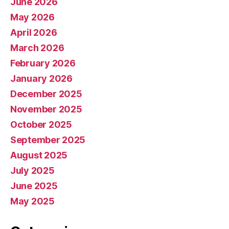
June 2026
May 2026
April 2026
March 2026
February 2026
January 2026
December 2025
November 2025
October 2025
September 2025
August 2025
July 2025
June 2025
May 2025