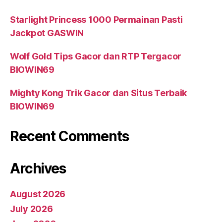
Starlight Princess 1000 Permainan Pasti
Jackpot GASWIN
Wolf Gold Tips Gacor dan RTP Tergacor
BIOWIN69
Mighty Kong Trik Gacor dan Situs Terbaik
BIOWIN69
Recent Comments
Archives
August 2026
July 2026