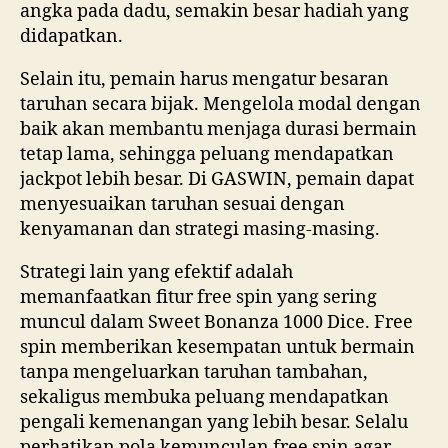
angka pada dadu, semakin besar hadiah yang
didapatkan.
Selain itu, pemain harus mengatur besaran
taruhan secara bijak. Mengelola modal dengan
baik akan membantu menjaga durasi bermain
tetap lama, sehingga peluang mendapatkan
jackpot lebih besar. Di GASWIN, pemain dapat
menyesuaikan taruhan sesuai dengan
kenyamanan dan strategi masing-masing.
Strategi lain yang efektif adalah
memanfaatkan fitur free spin yang sering
muncul dalam Sweet Bonanza 1000 Dice. Free
spin memberikan kesempatan untuk bermain
tanpa mengeluarkan taruhan tambahan,
sekaligus membuka peluang mendapatkan
pengali kemenangan yang lebih besar. Selalu
perhatikan pola kemunculan free spin agar