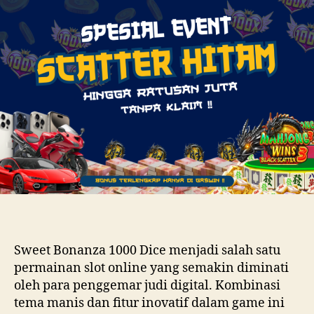
Sweet Bonanza 1000 Dice menjadi salah satu
permainan slot online yang semakin diminati
oleh para penggemar judi digital. Kombinasi
tema manis dan fitur inovatif dalam game ini