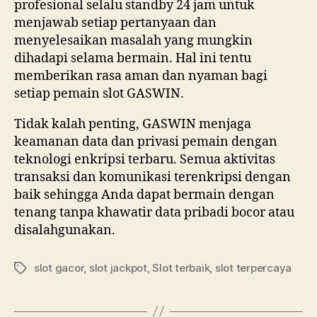
profesional selalu standby 24 jam untuk
menjawab setiap pertanyaan dan
menyelesaikan masalah yang mungkin
dihadapi selama bermain. Hal ini tentu
memberikan rasa aman dan nyaman bagi
setiap pemain slot GASWIN.
Tidak kalah penting, GASWIN menjaga
keamanan data dan privasi pemain dengan
teknologi enkripsi terbaru. Semua aktivitas
transaksi dan komunikasi terenkripsi dengan
baik sehingga Anda dapat bermain dengan
tenang tanpa khawatir data pribadi bocor atau
disalahgunakan.
slot gacor
,
slot jackpot
,
Slot terbaik
,
slot terpercaya
Tags