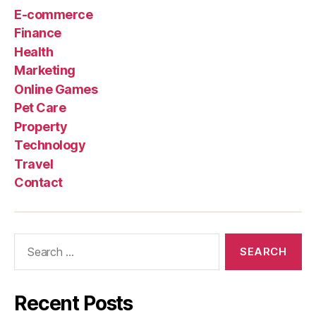
E-commerce
Finance
Health
Marketing
Online Games
Pet Care
Property
Technology
Travel
Contact
Search
for:
Recent Posts