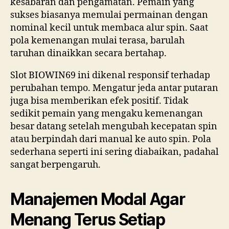
kesabaran dan pengamatan. Pemain yang
sukses biasanya memulai permainan dengan
nominal kecil untuk membaca alur spin. Saat
pola kemenangan mulai terasa, barulah
taruhan dinaikkan secara bertahap.
Slot BIOWIN69 ini dikenal responsif terhadap
perubahan tempo. Mengatur jeda antar putaran
juga bisa memberikan efek positif. Tidak
sedikit pemain yang mengaku kemenangan
besar datang setelah mengubah kecepatan spin
atau berpindah dari manual ke auto spin. Pola
sederhana seperti ini sering diabaikan, padahal
sangat berpengaruh.
Manajemen Modal Agar
Menang Terus Setiap