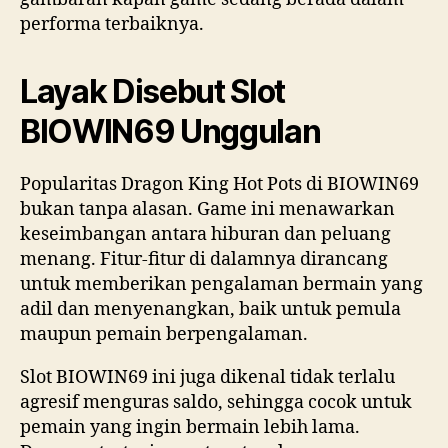
performa terbaiknya.
Layak Disebut Slot
BIOWIN69 Unggulan
Popularitas Dragon King Hot Pots di BIOWIN69
bukan tanpa alasan. Game ini menawarkan
keseimbangan antara hiburan dan peluang
menang. Fitur-fitur di dalamnya dirancang
untuk memberikan pengalaman bermain yang
adil dan menyenangkan, baik untuk pemula
maupun pemain berpengalaman.
Slot BIOWIN69 ini juga dikenal tidak terlalu
agresif menguras saldo, sehingga cocok untuk
pemain yang ingin bermain lebih lama.