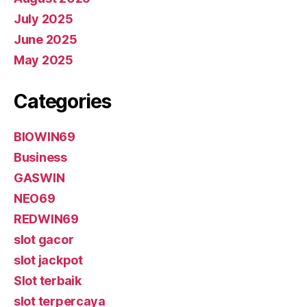
July 2025
June 2025
May 2025
Categories
BIOWIN69
Business
GASWIN
NEO69
REDWIN69
slot gacor
slot jackpot
Slot terbaik
slot terpercaya