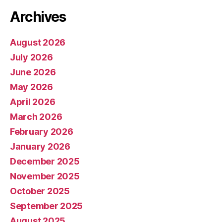
Archives
August 2026
July 2026
June 2026
May 2026
April 2026
March 2026
February 2026
January 2026
December 2025
November 2025
October 2025
September 2025
August 2025