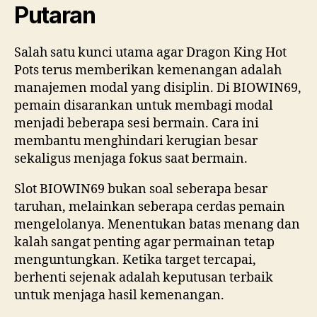
Putaran
Salah satu kunci utama agar Dragon King Hot
Pots terus memberikan kemenangan adalah
manajemen modal yang disiplin. Di BIOWIN69,
pemain disarankan untuk membagi modal
menjadi beberapa sesi bermain. Cara ini
membantu menghindari kerugian besar
sekaligus menjaga fokus saat bermain.
Slot BIOWIN69 bukan soal seberapa besar
taruhan, melainkan seberapa cerdas pemain
mengelolanya. Menentukan batas menang dan
kalah sangat penting agar permainan tetap
menguntungkan. Ketika target tercapai,
berhenti sejenak adalah keputusan terbaik
untuk menjaga hasil kemenangan.