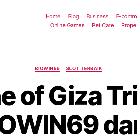
Home
Blog
Business
E-comm
Online Games
Pet Care
Prope
Categories
BIOWIN69
SLOT TERBAIK
e of Giza Tr
IOWIN69 da