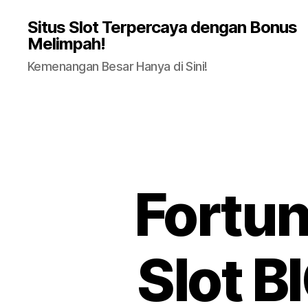
Situs Slot Terpercaya dengan Bonus
Melimpah!
Kemenangan Besar Hanya di Sini!
Fortun
Slot B