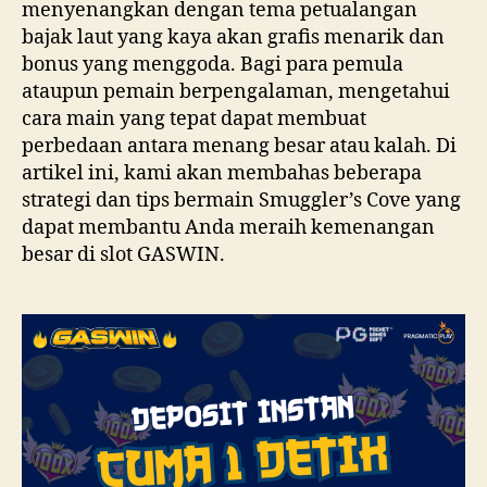
menyenangkan dengan tema petualangan
bajak laut yang kaya akan grafis menarik dan
bonus yang menggoda. Bagi para pemula
ataupun pemain berpengalaman, mengetahui
cara main yang tepat dapat membuat
perbedaan antara menang besar atau kalah. Di
artikel ini, kami akan membahas beberapa
strategi dan tips bermain Smuggler’s Cove yang
dapat membantu Anda meraih kemenangan
besar di slot GASWIN.