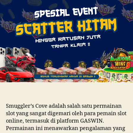
Smuggler’s Cove adalah salah satu permainan
slot yang sangat digemari oleh para pemain slot
online, termasuk di platform GASWIN.
Permainan ini menawarkan pengalaman yang