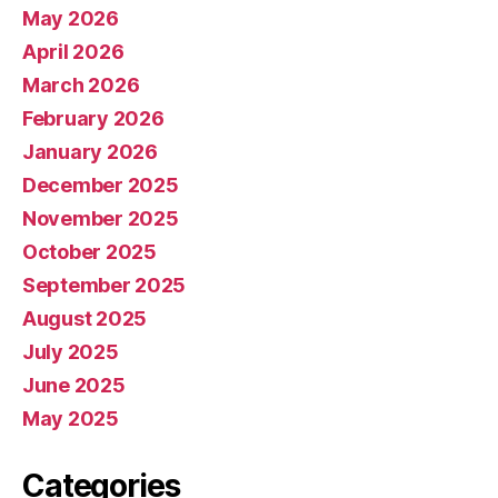
May 2026
April 2026
March 2026
February 2026
January 2026
December 2025
November 2025
October 2025
September 2025
August 2025
July 2025
June 2025
May 2025
Categories