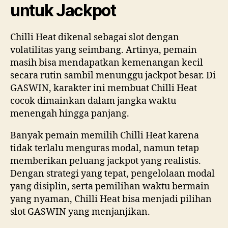
untuk Jackpot
Chilli Heat dikenal sebagai slot dengan
volatilitas yang seimbang. Artinya, pemain
masih bisa mendapatkan kemenangan kecil
secara rutin sambil menunggu jackpot besar. Di
GASWIN, karakter ini membuat Chilli Heat
cocok dimainkan dalam jangka waktu
menengah hingga panjang.
Banyak pemain memilih Chilli Heat karena
tidak terlalu menguras modal, namun tetap
memberikan peluang jackpot yang realistis.
Dengan strategi yang tepat, pengelolaan modal
yang disiplin, serta pemilihan waktu bermain
yang nyaman, Chilli Heat bisa menjadi pilihan
slot GASWIN yang menjanjikan.