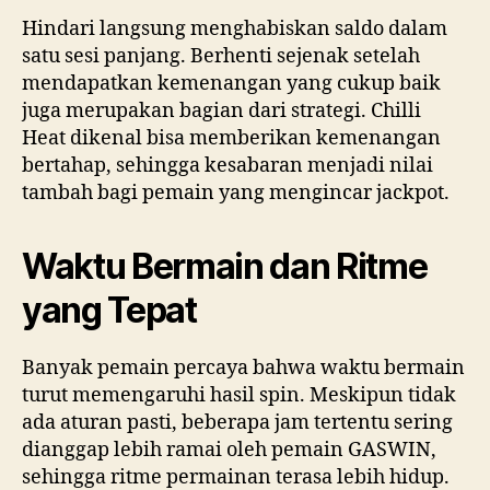
Hindari langsung menghabiskan saldo dalam
satu sesi panjang. Berhenti sejenak setelah
mendapatkan kemenangan yang cukup baik
juga merupakan bagian dari strategi. Chilli
Heat dikenal bisa memberikan kemenangan
bertahap, sehingga kesabaran menjadi nilai
tambah bagi pemain yang mengincar jackpot.
Waktu Bermain dan Ritme
yang Tepat
Banyak pemain percaya bahwa waktu bermain
turut memengaruhi hasil spin. Meskipun tidak
ada aturan pasti, beberapa jam tertentu sering
dianggap lebih ramai oleh pemain GASWIN,
sehingga ritme permainan terasa lebih hidup.