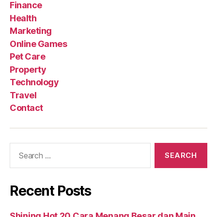
Finance
Health
Marketing
Online Games
Pet Care
Property
Technology
Travel
Contact
Search
for:
Recent Posts
Shining Hot 20 Cara Menang Besar dan Main