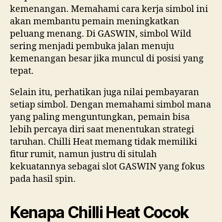
kemenangan. Memahami cara kerja simbol ini
akan membantu pemain meningkatkan
peluang menang. Di GASWIN, simbol Wild
sering menjadi pembuka jalan menuju
kemenangan besar jika muncul di posisi yang
tepat.
Selain itu, perhatikan juga nilai pembayaran
setiap simbol. Dengan memahami simbol mana
yang paling menguntungkan, pemain bisa
lebih percaya diri saat menentukan strategi
taruhan. Chilli Heat memang tidak memiliki
fitur rumit, namun justru di situlah
kekuatannya sebagai slot GASWIN yang fokus
pada hasil spin.
Kenapa Chilli Heat Cocok