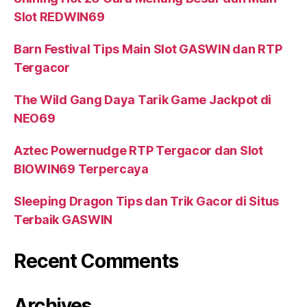
Slot REDWIN69
Barn Festival Tips Main Slot GASWIN dan RTP
Tergacor
The Wild Gang Daya Tarik Game Jackpot di
NEO69
Aztec Powernudge RTP Tergacor dan Slot
BIOWIN69 Terpercaya
Sleeping Dragon Tips dan Trik Gacor di Situs
Terbaik GASWIN
Recent Comments
Archives