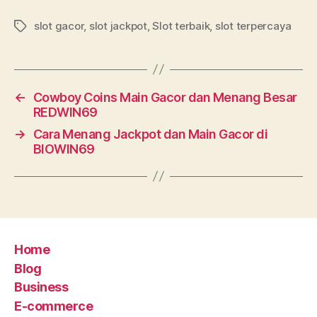
slot gacor
,
slot jackpot
,
Slot terbaik
,
slot terpercaya
Tags
←
Cowboy Coins Main Gacor dan Menang Besar
REDWIN69
→
Cara Menang Jackpot dan Main Gacor di
BIOWIN69
Home
Blog
Business
E-commerce