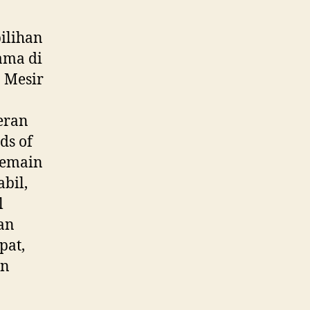
ilihan
tama di
a Mesir
eran
ds of
pemain
bil,
l
an
pat,
an