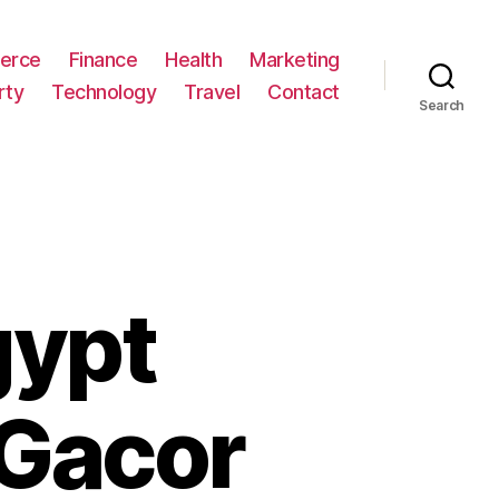
erce
Finance
Health
Marketing
rty
Technology
Travel
Contact
Search
gypt
 Gacor