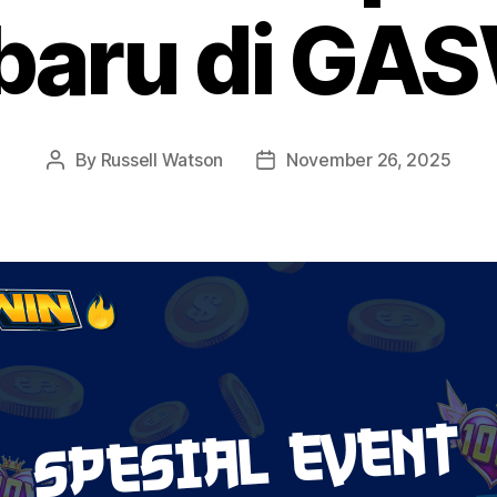
baru di GA
By
Russell Watson
November 26, 2025
Post
Post
author
date