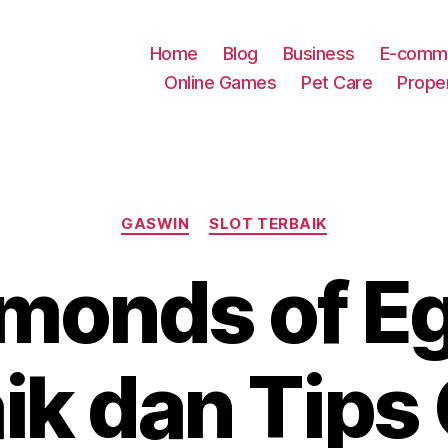
Home
Blog
Business
E-comm
Online Games
Pet Care
Prope
Categories
GASWIN
SLOT TERBAIK
monds of E
ik dan Tips