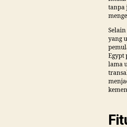
tanpa 
menge
Selai
yang u
pemul
Egypt 
lama 
transa
menjad
kemen
Fi