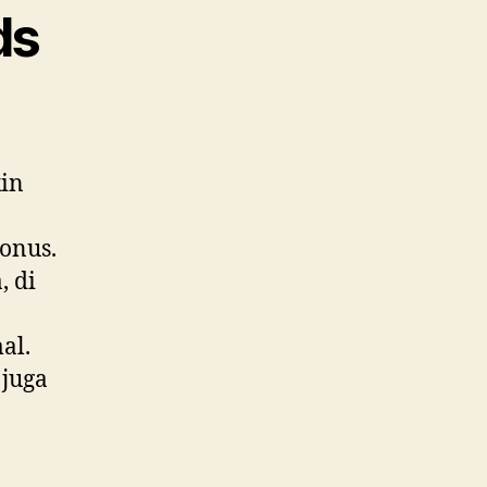
ds
kin
onus.
, di
al.
 juga