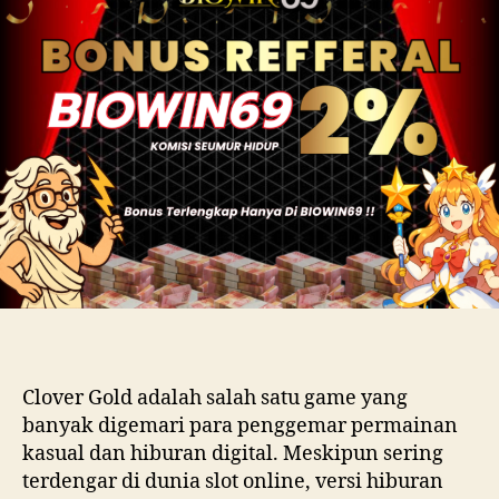
Clover Gold adalah salah satu game yang
banyak digemari para penggemar permainan
kasual dan hiburan digital. Meskipun sering
terdengar di dunia slot online, versi hiburan