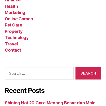
Health
Marketing
Online Games
Pet Care
Property
Technology
Travel
Contact
Search
for:
Recent Posts
Shining Hot 20 Cara Menang Besar dan Main