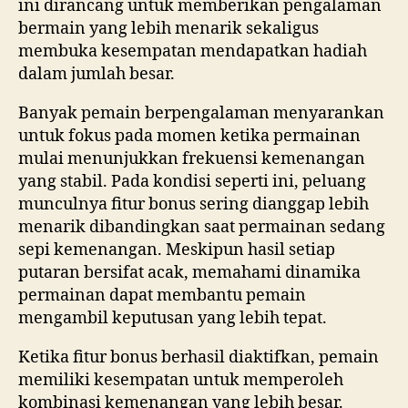
ini dirancang untuk memberikan pengalaman
bermain yang lebih menarik sekaligus
membuka kesempatan mendapatkan hadiah
dalam jumlah besar.
Banyak pemain berpengalaman menyarankan
untuk fokus pada momen ketika permainan
mulai menunjukkan frekuensi kemenangan
yang stabil. Pada kondisi seperti ini, peluang
munculnya fitur bonus sering dianggap lebih
menarik dibandingkan saat permainan sedang
sepi kemenangan. Meskipun hasil setiap
putaran bersifat acak, memahami dinamika
permainan dapat membantu pemain
mengambil keputusan yang lebih tepat.
Ketika fitur bonus berhasil diaktifkan, pemain
memiliki kesempatan untuk memperoleh
kombinasi kemenangan yang lebih besar.