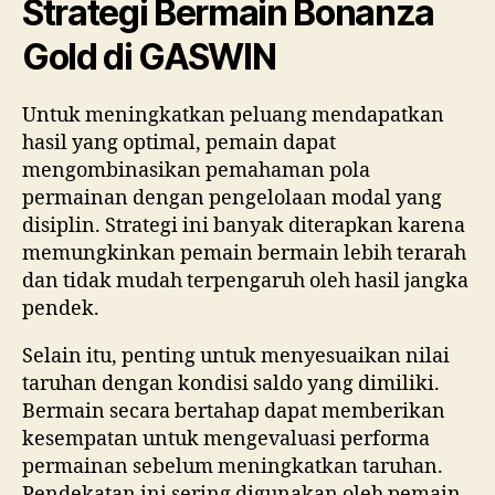
Strategi Bermain Bonanza
Gold di GASWIN
Untuk meningkatkan peluang mendapatkan
hasil yang optimal, pemain dapat
mengombinasikan pemahaman pola
permainan dengan pengelolaan modal yang
disiplin. Strategi ini banyak diterapkan karena
memungkinkan pemain bermain lebih terarah
dan tidak mudah terpengaruh oleh hasil jangka
pendek.
Selain itu, penting untuk menyesuaikan nilai
taruhan dengan kondisi saldo yang dimiliki.
Bermain secara bertahap dapat memberikan
kesempatan untuk mengevaluasi performa
permainan sebelum meningkatkan taruhan.
Pendekatan ini sering digunakan oleh pemain