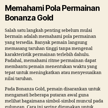
Memahami Pola Permainan
Bonanza Gold
Salah satu langkah penting sebelum mulai
bermain adalah memahami pola permainan
yang tersedia. Banyak pemain langsung
memasang taruhan tinggi tanpa mengenal
karakteristik permainan terlebih dahulu.
Padahal, memahami ritme permainan dapat
membantu pemain menentukan waktu yang
tepat untuk meningkatkan atau menyesuaikan
nilai taruhan.
Pada Bonanza Gold, pemain disarankan untuk
mengamati beberapa putaran awal guna
melihat bagaimana simbol-simbol muncul pada
gulungan. Cara ini sering digunakan untuk