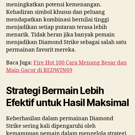
meningkatkan potensi kemenangan.
Kehadiran simbol khusus dan peluang
mendapatkan kombinasi bernilai tinggi
menjadikan setiap putaran terasa lebih
menarik. Tidak heran jika banyak pemain
menjadikan Diamond Strike sebagai salah satu
permainan favorit mereka.
Baca Juga:
Fire Hot 100 Cara Menang Besar dan
Main Gacor di REDWIN69
Strategi Bermain Lebih
Efektif untuk Hasil Maksimal
Keberhasilan dalam permainan Diamond
Strike sering kali dipengaruhi oleh
kemampuan pemain dalam mengelola strategi