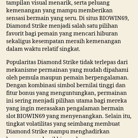
tampilan visual menarik, serta peluang
kemenangan yang mampu memberikan
sensasi bermain yang seru. Di situs BIOWIN69,
Diamond Strike menjadi salah satu pilihan
favorit bagi pemain yang mencari hiburan
sekaligus kesempatan meraih kemenangan
dalam waktu relatif singkat.
Popularitas Diamond Strike tidak terlepas dari
mekanisme permainan yang mudah dipahami
oleh pemula maupun pemain berpengalaman.
Dengan kombinasi simbol bernilai tinggi dan
fitur bonus yang menguntungkan, permainan
ini sering menjadi pilihan utama bagi mereka
yang ingin merasakan pengalaman bermain
slot BIOWIN69 yang menyenangkan. Selain itu,
tingkat volatilitas yang seimbang membuat
Diamond Strike mampu menghadirkan