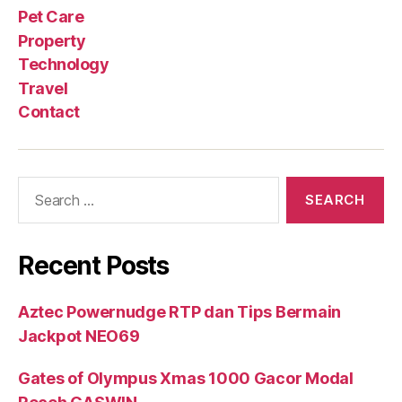
Pet Care
Property
Technology
Travel
Contact
Search
for:
Recent Posts
Aztec Powernudge RTP dan Tips Bermain
Jackpot NEO69
Gates of Olympus Xmas 1000 Gacor Modal