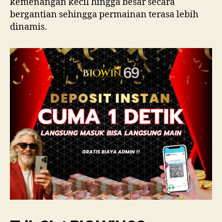
kemenangan kecil hingga besar secara
bergantian sehingga permainan terasa lebih
dinamis.