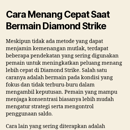
Cara Menang Cepat Saat
Bermain Diamond Strike
Meskipun tidak ada metode yang dapat
menjamin kemenangan mutlak, terdapat
beberapa pendekatan yang sering digunakan
pemain untuk meningkatkan peluang menang
lebih cepat di Diamond Strike. Salah satu
caranya adalah bermain pada kondisi yang
fokus dan tidak terburu-buru dalam
mengambil keputusan. Pemain yang mampu
menjaga konsentrasi biasanya lebih mudah
mengatur strategi serta mengontrol
penggunaan saldo.
Cara lain yang sering diterapkan adalah