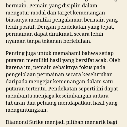
bermain. Pemain yang disiplin dalam
mengatur modal dan target kemenangan
biasanya memiliki pengalaman bermain yang
lebih positif. Dengan pendekatan yang tepat,
permainan dapat dinikmati secara lebih
nyaman tanpa tekanan berlebihan.
Penting juga untuk memahami bahwa setiap
putaran memiliki hasil yang bersifat acak. Oleh
karena itu, pemain sebaiknya fokus pada
pengelolaan permainan secara keseluruhan
daripada mengejar kemenangan dalam satu
putaran tertentu. Pendekatan seperti ini dapat
membantu menjaga keseimbangan antara
hiburan dan peluang mendapatkan hasil yang
menguntungkan.
Diamond Strike menjadi pilihan menarik bagi