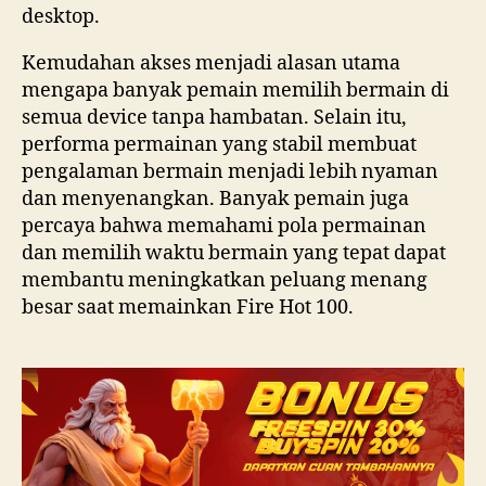
desktop.
Kemudahan akses menjadi alasan utama
mengapa banyak pemain memilih bermain di
semua device tanpa hambatan. Selain itu,
performa permainan yang stabil membuat
pengalaman bermain menjadi lebih nyaman
dan menyenangkan. Banyak pemain juga
percaya bahwa memahami pola permainan
dan memilih waktu bermain yang tepat dapat
membantu meningkatkan peluang menang
besar saat memainkan Fire Hot 100.