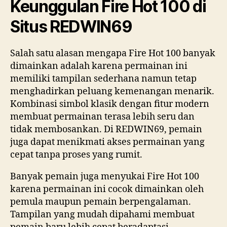
Keunggulan Fire Hot 100 di
Situs REDWIN69
Salah satu alasan mengapa Fire Hot 100 banyak
dimainkan adalah karena permainan ini
memiliki tampilan sederhana namun tetap
menghadirkan peluang kemenangan menarik.
Kombinasi simbol klasik dengan fitur modern
membuat permainan terasa lebih seru dan
tidak membosankan. Di REDWIN69, pemain
juga dapat menikmati akses permainan yang
cepat tanpa proses yang rumit.
Banyak pemain juga menyukai Fire Hot 100
karena permainan ini cocok dimainkan oleh
pemula maupun pemain berpengalaman.
Tampilan yang mudah dipahami membuat