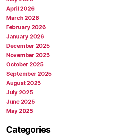
April 2026
March 2026
February 2026
January 2026
December 2025
November 2025
October 2025
September 2025
August 2025
July 2025
June 2025
May 2025
Categories