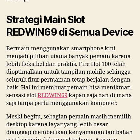
Strategi Main Slot
REDWIN69 di Semua Device
Bermain menggunakan smartphone kini
menjadi pilihan utama banyak pemain karena
lebih fleksibel dan praktis. Fire Hot 100 telah
dioptimalkan untuk tampilan mobile sehingga
seluruh fitur permainan tetap berjalan dengan
baik. Hal ini membuat pemain bisa menikmati
sensasi slot
REDWIN69
kapan saja dan di mana
saja tanpa perlu menggunakan komputer.
Meski begitu, sebagian pemain masih memilih
desktop karena layar yang lebih besar
dianggap memberikan kenyamanan tambahan