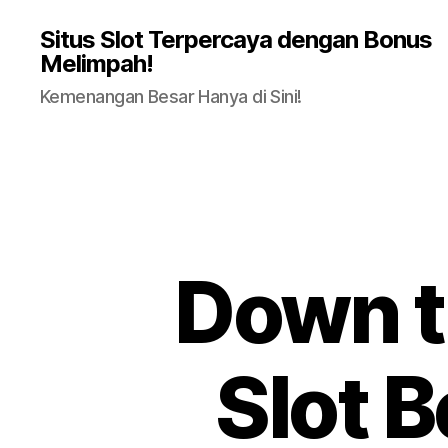
Situs Slot Terpercaya dengan Bonus
Melimpah!
Kemenangan Besar Hanya di Sini!
Down t
Slot 