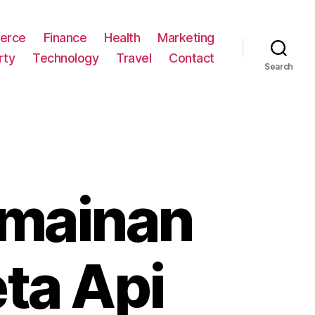
erce
Finance
Health
Marketing
rty
Technology
Travel
Contact
Search
rmainan
ta Api