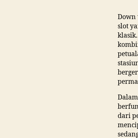
Down t
slot y
klasik
kombin
petual
stasiu
berge
permai
Dalam 
berfun
dari 
menci
sedang