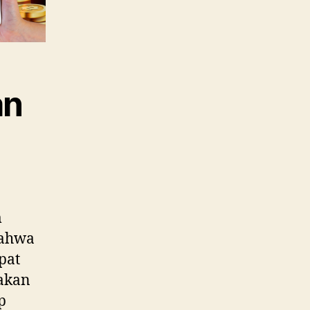
an
m
bahwa
pat
nakan
p