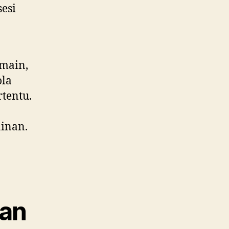
esi
main,
ola
rtentu.
inan.
an