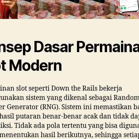
nsep Dasar Permain
ot Modern
nan slot seperti Down the Rails bekerja
unakan sistem yang dikenal sebagai Rando
r Generator (RNG). Sistem ini memastikan 
 hasil putaran benar-benar acak dan tidak da
iksi. Tidak ada pola tertentu yang bisa digu
menentukan hasil berikutnya, sehingga setia