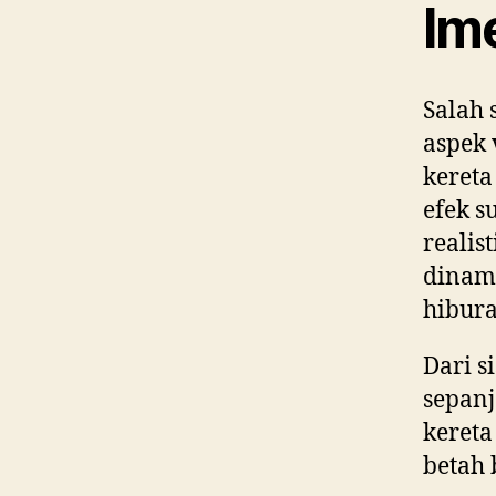
Ime
Salah 
aspek 
kereta
efek s
realis
dinam
hibura
Dari s
sepanj
keret
betah