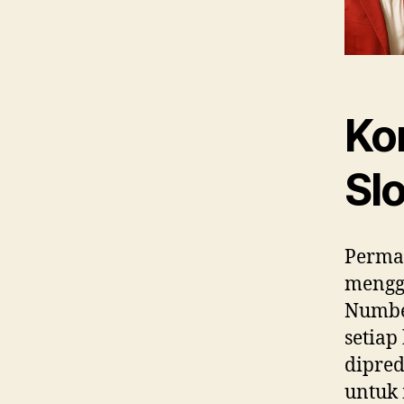
Ko
Sl
Permai
mengg
Numbe
setiap
dipred
untuk 