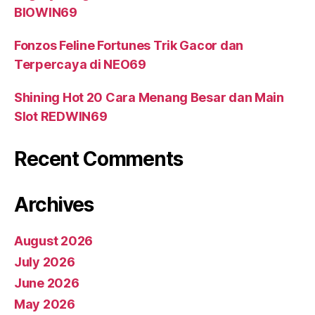
BIOWIN69
Fonzos Feline Fortunes Trik Gacor dan
Terpercaya di NEO69
Shining Hot 20 Cara Menang Besar dan Main
Slot REDWIN69
Recent Comments
Archives
August 2026
July 2026
June 2026
May 2026