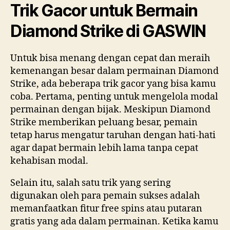
Trik Gacor untuk Bermain
Diamond Strike di GASWIN
Untuk bisa menang dengan cepat dan meraih
kemenangan besar dalam permainan Diamond
Strike, ada beberapa trik gacor yang bisa kamu
coba. Pertama, penting untuk mengelola modal
permainan dengan bijak. Meskipun Diamond
Strike memberikan peluang besar, pemain
tetap harus mengatur taruhan dengan hati-hati
agar dapat bermain lebih lama tanpa cepat
kehabisan modal.
Selain itu, salah satu trik yang sering
digunakan oleh para pemain sukses adalah
memanfaatkan fitur free spins atau putaran
gratis yang ada dalam permainan. Ketika kamu