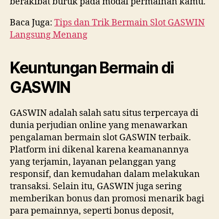
berakibat buruk pada modal permainan kamu.
Baca Juga:
Tips dan Trik Bermain Slot GASWIN
Langsung Menang
Keuntungan Bermain di
GASWIN
GASWIN adalah salah satu situs terpercaya di
dunia perjudian online yang menawarkan
pengalaman bermain slot GASWIN terbaik.
Platform ini dikenal karena keamanannya
yang terjamin, layanan pelanggan yang
responsif, dan kemudahan dalam melakukan
transaksi. Selain itu, GASWIN juga sering
memberikan bonus dan promosi menarik bagi
para pemainnya, seperti bonus deposit,