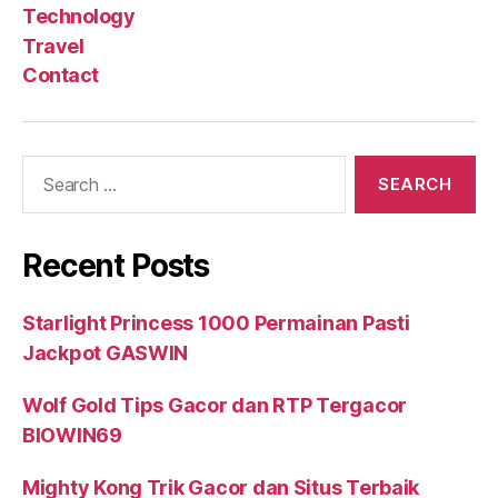
Technology
Travel
Contact
Search
for:
Recent Posts
Starlight Princess 1000 Permainan Pasti
Jackpot GASWIN
Wolf Gold Tips Gacor dan RTP Tergacor
BIOWIN69
Mighty Kong Trik Gacor dan Situs Terbaik