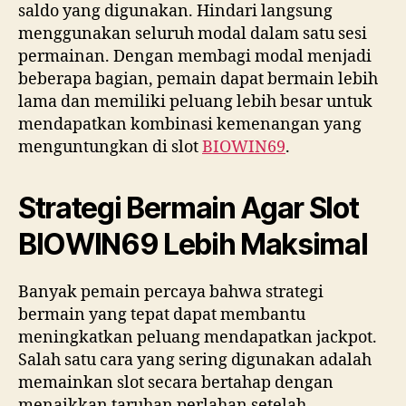
saldo yang digunakan. Hindari langsung
menggunakan seluruh modal dalam satu sesi
permainan. Dengan membagi modal menjadi
beberapa bagian, pemain dapat bermain lebih
lama dan memiliki peluang lebih besar untuk
mendapatkan kombinasi kemenangan yang
menguntungkan di slot
BIOWIN69
.
Strategi Bermain Agar Slot
BIOWIN69 Lebih Maksimal
Banyak pemain percaya bahwa strategi
bermain yang tepat dapat membantu
meningkatkan peluang mendapatkan jackpot.
Salah satu cara yang sering digunakan adalah
memainkan slot secara bertahap dengan
menaikkan taruhan perlahan setelah