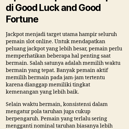
di Good Luck and Good
Fortune
Jackpot menjadi target utama hampir seluruh
pemain slot online. Untuk mendapatkan
peluang jackpot yang lebih besar, pemain perlu
memperhatikan beberapa hal penting saat
bermain. Salah satunya adalah memilih waktu
bermain yang tepat. Banyak pemain aktif
memilih bermain pada jam-jam tertentu
karena dianggap memiliki tingkat
kemenangan yang lebih baik.
Selain waktu bermain, konsistensi dalam
mengatur pola taruhan juga cukup
berpengaruh. Pemain yang terlalu sering
mengganti nominal taruhan biasanya lebih