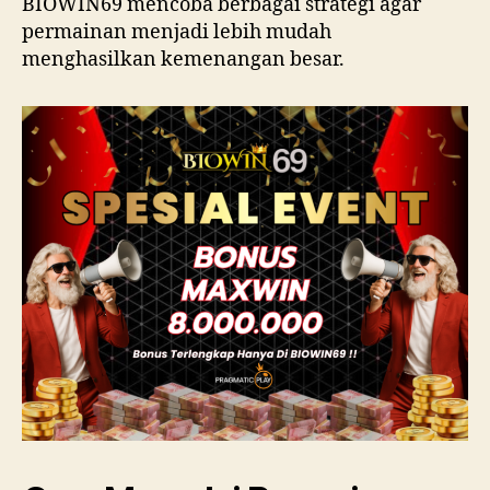
BIOWIN69 mencoba berbagai strategi agar
permainan menjadi lebih mudah
menghasilkan kemenangan besar.