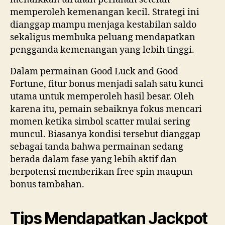
memperoleh kemenangan kecil. Strategi ini
dianggap mampu menjaga kestabilan saldo
sekaligus membuka peluang mendapatkan
pengganda kemenangan yang lebih tinggi.
Dalam permainan Good Luck and Good
Fortune, fitur bonus menjadi salah satu kunci
utama untuk memperoleh hasil besar. Oleh
karena itu, pemain sebaiknya fokus mencari
momen ketika simbol scatter mulai sering
muncul. Biasanya kondisi tersebut dianggap
sebagai tanda bahwa permainan sedang
berada dalam fase yang lebih aktif dan
berpotensi memberikan free spin maupun
bonus tambahan.
Tips Mendapatkan Jackpot