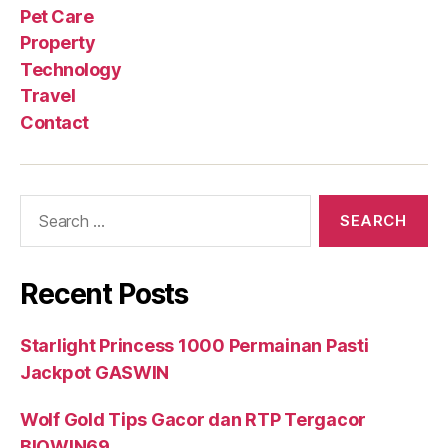
Pet Care
Property
Technology
Travel
Contact
Search
for:
Recent Posts
Starlight Princess 1000 Permainan Pasti
Jackpot GASWIN
Wolf Gold Tips Gacor dan RTP Tergacor
BIOWIN69