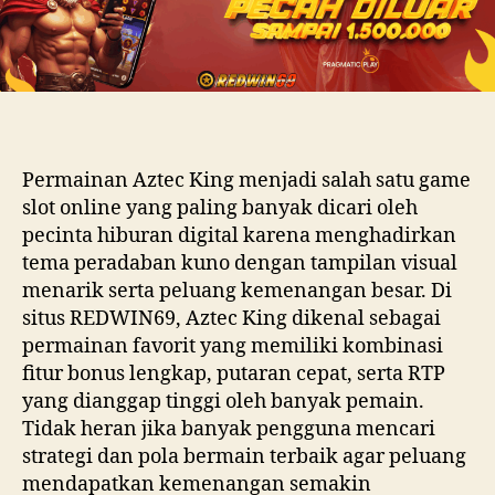
Permainan Aztec King menjadi salah satu game
slot online yang paling banyak dicari oleh
pecinta hiburan digital karena menghadirkan
tema peradaban kuno dengan tampilan visual
menarik serta peluang kemenangan besar. Di
situs REDWIN69, Aztec King dikenal sebagai
permainan favorit yang memiliki kombinasi
fitur bonus lengkap, putaran cepat, serta RTP
yang dianggap tinggi oleh banyak pemain.
Tidak heran jika banyak pengguna mencari
strategi dan pola bermain terbaik agar peluang
mendapatkan kemenangan semakin