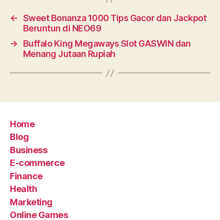
←
Sweet Bonanza 1000 Tips Gacor dan Jackpot
Beruntun di NEO69
→
Buffalo King Megaways Slot GASWIN dan
Menang Jutaan Rupiah
Home
Blog
Business
E-commerce
Finance
Health
Marketing
Online Games