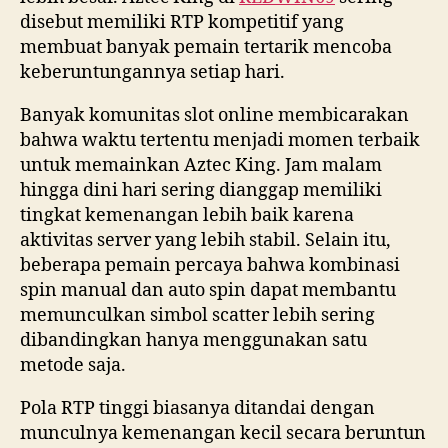
disebut memiliki RTP kompetitif yang
membuat banyak pemain tertarik mencoba
keberuntungannya setiap hari.
Banyak komunitas slot online membicarakan
bahwa waktu tertentu menjadi momen terbaik
untuk memainkan Aztec King. Jam malam
hingga dini hari sering dianggap memiliki
tingkat kemenangan lebih baik karena
aktivitas server yang lebih stabil. Selain itu,
beberapa pemain percaya bahwa kombinasi
spin manual dan auto spin dapat membantu
memunculkan simbol scatter lebih sering
dibandingkan hanya menggunakan satu
metode saja.
Pola RTP tinggi biasanya ditandai dengan
munculnya kemenangan kecil secara beruntun